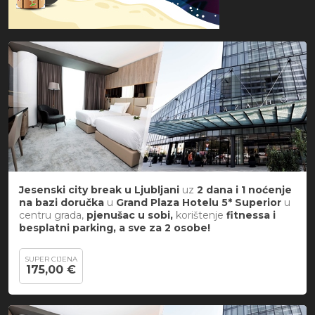
Jesenski city break
u
Ljubljani
uz
2 dana i 1 noćenje
na bazi doručka
u
Grand Plaza Hotelu 5*
Superior
u
centru grada,
pjenušac u sobi,
korištenje
fitnessa i
besplatni parking, a sve za 2 osobe!
SUPER CIJENA
175,00 €