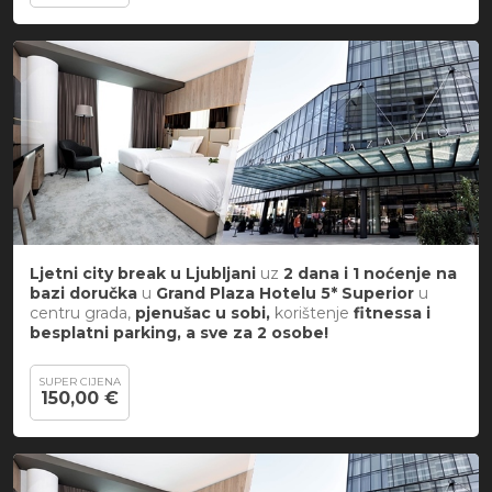
Ljetni city break
u
Ljubljani
uz
2 dana i 1 noćenje na
bazi doručka
u
Grand Plaza Hotelu 5*
Superior
u
centru grada,
pjenušac u sobi,
korištenje
fitnessa i
besplatni parking, a sve za 2 osobe!
SUPER CIJENA
150,00 €