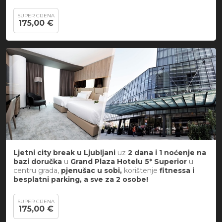
SUPER CIJENA
175,00 €
Ljetni city break
u
Ljubljani
uz
2 dana i 1 noćenje na
bazi doručka
u
Grand Plaza Hotelu 5*
Superior
u
centru grada,
pjenušac u sobi,
korištenje
fitnessa i
besplatni parking, a sve za 2 osobe!
SUPER CIJENA
175,00 €