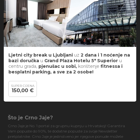
Ljetni city break
u
Ljubljani
uz
2 dana i 1 noćenje na
bazi doručka
u
Grand Plaza Hotelu 5*
Superior
u
centru grada,
pjenušac u sobi,
korištenje
fitnessa i
besplatni parking, a sve za 2 osobe!
SUPER CIJENA
150,00 €
Što je Crno Jaje?
Crno Jaje je No. 1 portal za grupnu kupnju u Hrvatskoj! Garantira
Vam popuste do 90%, te dodatne popuste za svoje Newsletter
pretplatnike. Crno Jaje je jedinstveno jer njegove ponude možete