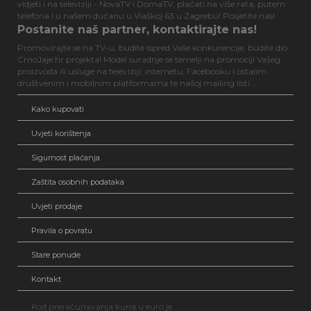
vidjeti i na televiziji - NovaTV i DomaTV, plaćati na više rata, putem
telefona i u našem dućanu u Vlaškoj 63 u Zagrebu! Posjetite nas!
Postanite naš partner, kontaktirajte nas!
Promovirajte se na TV-u, budite ispred Vaše konkurencije, budite dio
CrnoJaje.hr projekta! Model suradnje se temelji na promociji Vašeg
proizvoda ili usluge na televiziji, internetu, Facebooku i ostalim
društvenim i mobilnim platformama te našoj mailing listi...
Kako kupovati
Uvjeti korištenja
Sigurnost plaćanja
Zaštita osobnih podataka
Uvjeti prodaje
Pravila o povratu
Stare ponude
Kontakt
Kod preračunavanja kuna u euro je