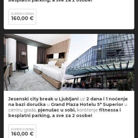
SUPER CIJENA
160,00 €
Jesenski city break
u
Ljubljani
uz
2 dana i 1 noćenje
na bazi doručka
u
Grand Plaza Hotelu 5*
Superior
u
centru grada,
pjenušac u sobi,
korištenje
fitnessa i
besplatni parking, a sve za 2 osobe!
SUPER CIJENA
160,00 €