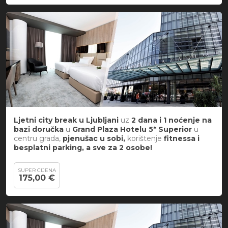
Ljetni city break
u
Ljubljani
uz
2 dana i 1 noćenje na
bazi doručka
u
Grand Plaza Hotelu 5*
Superior
u
centru grada,
pjenušac u sobi,
korištenje
fitnessa i
besplatni parking, a sve za 2 osobe!
SUPER CIJENA
175,00 €