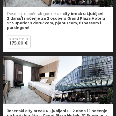
Resetirajte početak godine uz
city break u Ljubljani –
2 dana/1 noćenje za 2 osobe u Grand Plaza Hotelu
5* Superior s doručkom, pjenušcem, fitnessom i
parkingom!
SUPER CIJENA
175,00 €
Jesenski city break
u
Ljubljani
uz
2 dana i 1 noćenje
na bazi doručka
u
Grand Plaza Hotelu 5*
Superior
u