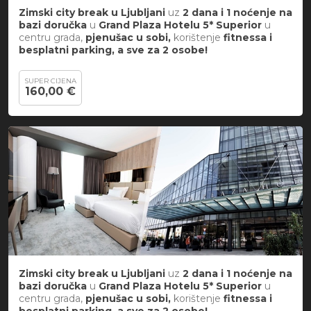
Zimski city break
u
Ljubljani
uz
2 dana i 1 noćenje na
bazi doručka
u
Grand Plaza Hotelu 5*
Superior
u
centru grada,
pjenušac u sobi,
korištenje
fitnessa i
besplatni parking, a sve za 2 osobe!
SUPER CIJENA
160,00 €
Zimski city break
u
Ljubljani
uz
2 dana i 1 noćenje na
bazi doručka
u
Grand Plaza Hotelu 5*
Superior
u
centru grada,
pjenušac u sobi,
korištenje
fitnessa i
besplatni parking, a sve za 2 osobe!