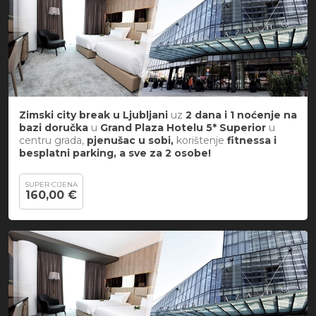
Zimski city break
u
Ljubljani
uz
2 dana i 1 noćenje na
bazi doručka
u
Grand Plaza Hotelu 5*
Superior
u
centru grada,
pjenušac u sobi,
korištenje
fitnessa i
besplatni parking, a sve za 2 osobe!
SUPER CIJENA
160,00 €