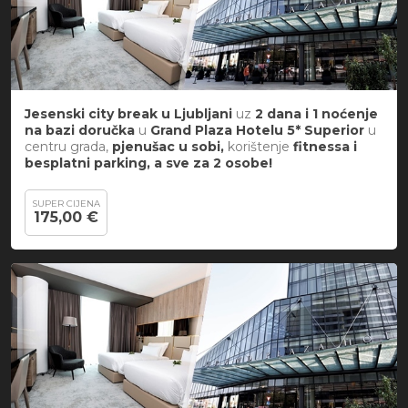
Jesenski city break
u
Ljubljani
uz
2 dana i 1 noćenje
na bazi doručka
u
Grand Plaza Hotelu 5*
Superior
u
centru grada,
pjenušac u sobi,
korištenje
fitnessa i
besplatni parking, a sve za 2 osobe!
SUPER CIJENA
175,00 €