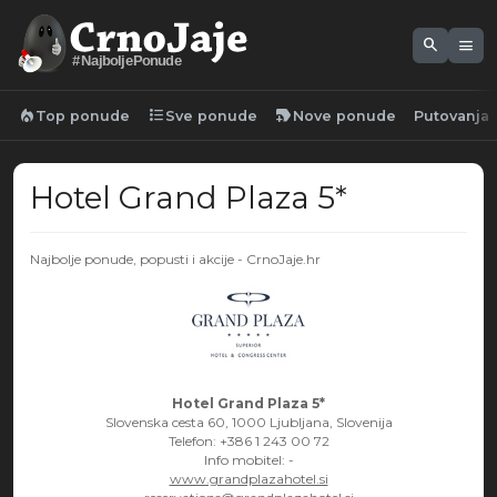
search
menu
#NajboljePonude
local_fire_department
format_list_bulleted
new_label
Top ponude
Sve ponude
Nove ponude
Putovanja
Hotel Grand Plaza 5*
Najbolje ponude, popusti i akcije - CrnoJaje.hr
Hotel Grand Plaza 5*
Slovenska cesta 60, 1000 Ljubljana, Slovenija
Telefon: +386 1 243 00 72
Info mobitel:
-
www.grandplazahotel.si