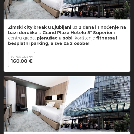
Zimski city break
u
Ljubljani
uz
2 dana i 1 noćenje na
bazi doručka
u
Grand Plaza Hotelu 5*
Superior
u
centru grada,
pjenušac u sobi,
korištenje
fitnessa i
besplatni parking, a sve za 2 osobe!
SUPER CIJENA
160,00 €