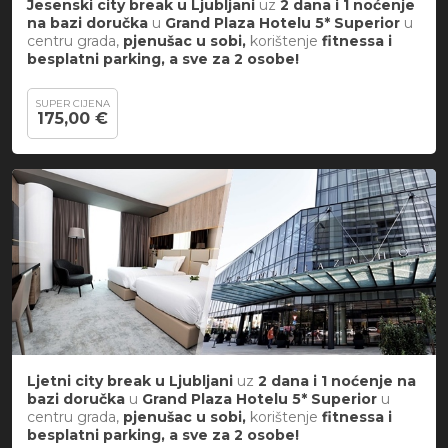
Jesenski city break
u
Ljubljani
uz
2 dana i 1 noćenje
na bazi doručka
u
Grand Plaza Hotelu 5*
Superior
u
centru grada,
pjenušac u sobi,
korištenje
fitnessa i
besplatni parking, a sve za 2 osobe!
SUPER CIJENA
175,00 €
Ljetni city break
u
Ljubljani
uz
2 dana i 1 noćenje na
bazi doručka
u
Grand Plaza Hotelu 5*
Superior
u
centru grada,
pjenušac u sobi,
korištenje
fitnessa i
besplatni parking, a sve za 2 osobe!