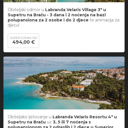
Obiteljski odmor u
Labranda Velaris Village 3* u
Supetru na Braču -
3 dana i 2 noćenja
na bazi
polupansiona za 2 osobe i do 2 djece
te animacija za
djecu!
SUPER CIJENA OD
494,00 €
Obiteljsko ljetovanje u
Labranda Velaris Resortu 4* u
Supetru na Braču
uz
3, 5 ili 7 noćenja s
polupansionom za 2 odraslih i 2 djece u Superior