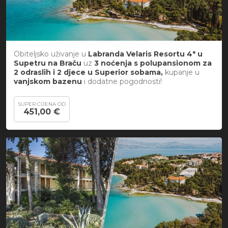
Obiteljsko uživanje u
Labranda Velaris Resortu 4* u
Supetru na Braču
uz
3 noćenja s polupansionom za
2 odraslih i 2 djece u Superior sobama,
kupanje u
vanjskom bazenu
i
dodatne pogodnosti!
SUPER CIJENA OD
451,00 €