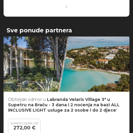
-
Sve ponude partnera
Obiteljski odmor u
Labranda Velaris Village 3* u
Supetru na Braču -
3 dana i 2 noćenja
na bazi ALL
INCLUSIVE LIGHT usluge za 2 osobe i do 2 djece
!
SUPER CIJENA OD
272,00 €