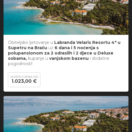
Obiteljsko ljetovanje u
Labranda Velaris Resortu 4* u
Supetru na Braču
uz
6 dana i 5 noćenja s
polupansionom za 2 odraslih i 2 djece u Deluxe
sobama,
kupanje u
vanjskom bazenu
i
dodatne
pogodnosti!
SUPER CIJENA OD
1.023,00 €