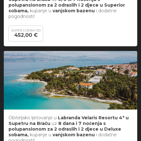
polupansionom za 2 odraslih i 2 djece u Superior
sobama,
kupanje u
vanjskom bazenu
i
dodatne
pogodnosti!
SUPER CIJENA OD
452,00 €
Obiteljsko ljetovanje u
Labranda Velaris Resortu 4* u
Supetru na Braču
uz
8 dana i 7 noćenja s
polupansionom za 2 odraslih i 2 djece u Deluxe
sobama,
kupanje u
vanjskom bazenu
i
dodatne
pogodnosti!