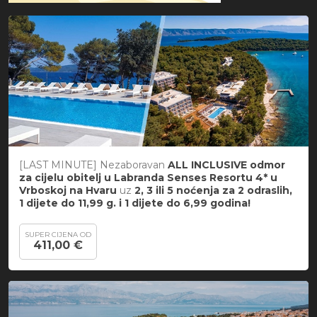
[LAST MINUTE] Nezaboravan
ALL INCLUSIVE odmor
za cijelu obitelj u
Labranda Senses Resortu 4* u
Vrboskoj na Hvaru
uz
2, 3 ili 5 noćenja za 2 odraslih,
1 dijete do 11,99 g. i
1 dijete do 6,99 godina
!
SUPER CIJENA OD
411,00 €