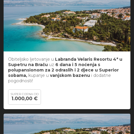
Obiteljsko ljetovanje u
Labranda Velaris Resortu 4* u
Supetru na Braču
uz
6 dana i 5 noćenja s
polupansionom za 2 odraslih i 2 djece u Superior
sobama,
kupanje u
vanjskom bazenu
i
dodatne
pogodnosti!
SUPER CIJENA OD
1.000,00 €