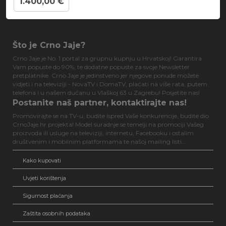
1.400,00 €
Što je Crno Jaje?
Crno Jaje je No. 1 portal za grupnu kupnju u Hrvatskoj! Garantira
Vam popuste do 90%, te dodatne popuste za svoje Newsletter
pretplatnike. Crno Jaje je jedinstveno jer njegove ponude možete
vidjeti i na televiziji - NovaTV i DomaTV, plaćati na više rata, putem
telefona i u našem dućanu u Vlaškoj 63 u Zagrebu! Posjetite nas!
Postanite naš partner, kontaktirajte nas!
Promovirajte se na TV-u, budite ispred Vaše konkurencije, budite dio
CrnoJaje.hr projekta! Model suradnje se temelji na promociji Vašeg
proizvoda ili usluge na televiziji, internetu, Facebooku i ostalim
društvenim i mobilnim platformama te našoj mailing listi...
Kako kupovati
Uvjeti korištenja
Sigurnost plaćanja
Zaštita osobnih podataka