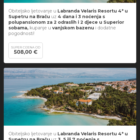
Obiteljsko ljetovanje u
Labranda Velaris Resortu 4* u
Supetru na Braču
uz
4 dana i 3 noćenja s
polupansionom za 2 odraslih i 2 djece u Superior
sobama,
kupanje u
vanjskom bazenu
i
dodatne
pogodnosti!
SUPER CIJENA OD
508,00 €
Obiteljsko ljetovanje u
Labranda Velaris Resortu 4* u
Supetru na Braču
uz
3, 5 ili 7 noćenja s