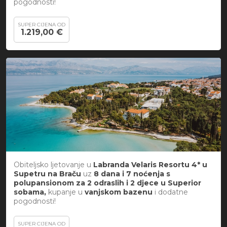
pogodnosti!
SUPER CIJENA OD
1.219,00 €
Obiteljsko ljetovanje u
Labranda Velaris Resortu 4* u
Supetru na Braču
uz
8 dana i 7 noćenja s
polupansionom za 2 odraslih i 2 djece u Superior
sobama,
kupanje u
vanjskom bazenu
i
dodatne
pogodnosti!
SUPER CIJENA OD