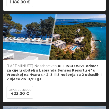
1.186,00 €
[LAST MINUTE] Nezaboravan
ALL INCLUSIVE odmor
za cijelu obitelj u
Labranda Senses Resortu 4* u
Vrboskoj na Hvaru
uz
2, 3 ili 5 noćenja za 2 odraslih i
2 djece do 11,99 g.!
SUPER CIJENA OD
423,00 €