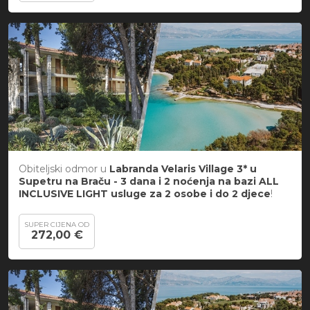
Obiteljski odmor u
Labranda Velaris Village 3* u
Supetru na Braču -
3 dana i 2 noćenja
na bazi ALL
INCLUSIVE LIGHT usluge za 2 osobe i do 2 djece
!
SUPER CIJENA OD
272,00 €