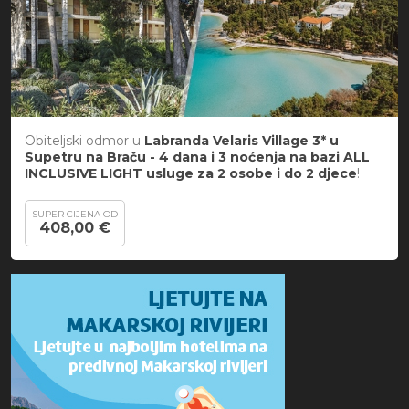
Obiteljski odmor u
Labranda Velaris Village 3* u
Supetru na Braču -
4 dana i 3 noćenja
na bazi ALL
INCLUSIVE LIGHT usluge za 2 osobe i do 2 djece
!
SUPER CIJENA OD
408,00 €