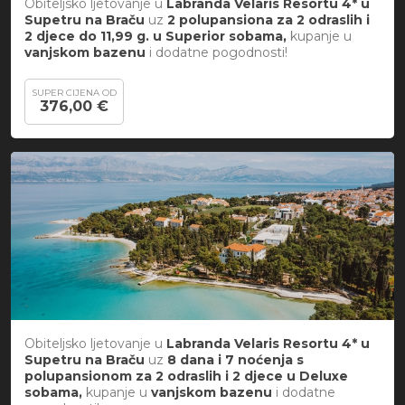
Obiteljsko ljetovanje u
Labranda Velaris Resortu 4* u
Supetru na Braču
uz
2 polupansiona za 2 odraslih i
2 djece do 11,99 g. u Superior sobama,
kupanje u
vanjskom bazenu
i
dodatne pogodnosti!
SUPER CIJENA OD
376,00 €
Obiteljsko ljetovanje u
Labranda Velaris Resortu 4* u
Supetru na Braču
uz
8 dana i 7 noćenja s
polupansionom za 2 odraslih i 2 djece u Deluxe
sobama,
kupanje u
vanjskom bazenu
i
dodatne