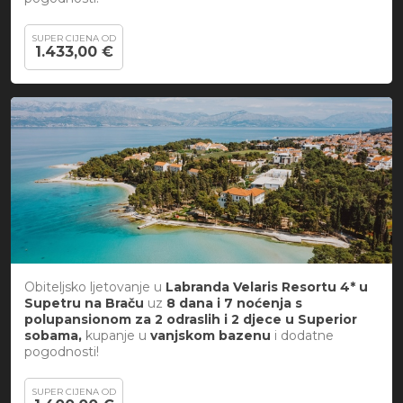
SUPER CIJENA OD
1.433,00 €
Obiteljsko ljetovanje u
Labranda Velaris Resortu 4* u
Supetru na Braču
uz
8 dana i 7 noćenja s
polupansionom za 2 odraslih i 2 djece u Superior
sobama,
kupanje u
vanjskom bazenu
i
dodatne
pogodnosti!
SUPER CIJENA OD