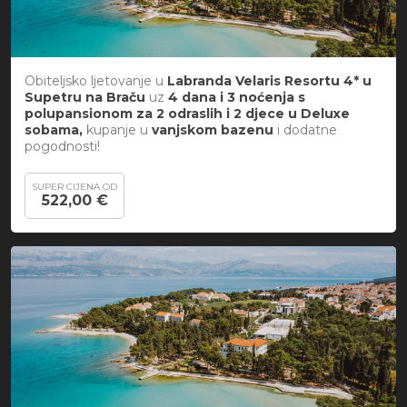
Obiteljsko ljetovanje u
Labranda Velaris Resortu 4* u
Supetru na Braču
uz
4 dana i 3 noćenja s
polupansionom za 2 odraslih i 2 djece u Deluxe
sobama,
kupanje u
vanjskom bazenu
i
dodatne
pogodnosti!
SUPER CIJENA OD
522,00 €