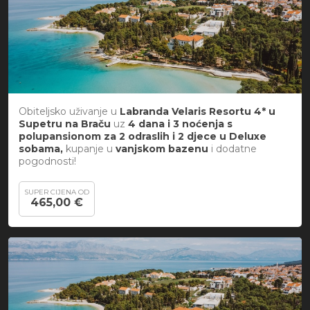
Obiteljsko uživanje u
Labranda Velaris Resortu 4* u
Supetru na Braču
uz
4 dana i 3 noćenja s
polupansionom za 2 odraslih i 2 djece u Deluxe
sobama,
kupanje u
vanjskom bazenu
i
dodatne
pogodnosti!
SUPER CIJENA OD
465,00 €