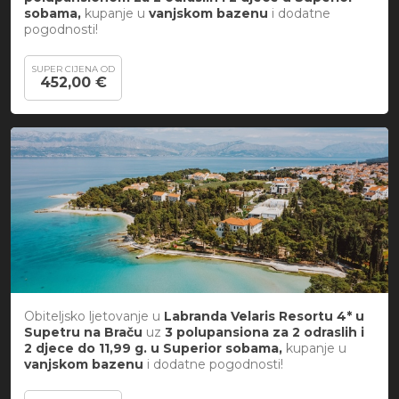
sobama,
kupanje u
vanjskom bazenu
i
dodatne
pogodnosti!
SUPER CIJENA OD
452,00 €
Obiteljsko ljetovanje u
Labranda Velaris Resortu 4* u
Supetru na Braču
uz
3 polupansiona za 2 odraslih i
2 djece do 11,99 g. u Superior sobama,
kupanje u
vanjskom bazenu
i
dodatne pogodnosti!