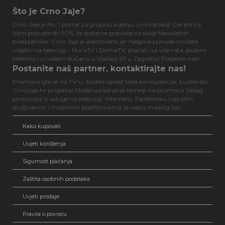
Što je Crno Jaje?
Crno Jaje je No. 1 portal za grupnu kupnju u Hrvatskoj! Garantira
Vam popuste do 90%, te dodatne popuste za svoje Newsletter
pretplatnike. Crno Jaje je jedinstveno jer njegove ponude možete
vidjeti i na televiziji - NovaTV i DomaTV, plaćati na više rata, putem
telefona i u našem dućanu u Vlaškoj 63 u Zagrebu! Posjetite nas!
Postanite naš partner, kontaktirajte nas!
Promovirajte se na TV-u, budite ispred Vaše konkurencije, budite dio
CrnoJaje.hr projekta! Model suradnje se temelji na promociji Vašeg
proizvoda ili usluge na televiziji, internetu, Facebooku i ostalim
društvenim i mobilnim platformama te našoj mailing listi...
Kako kupovati
Uvjeti korištenja
Sigurnost plaćanja
Zaštita osobnih podataka
Uvjeti prodaje
Pravila o povratu