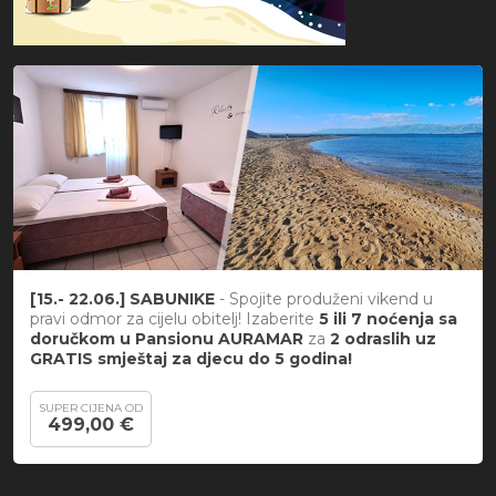
[15.- 22.06.] SABUNIKE
- Spojite produženi vikend u
pravi odmor za cijelu obitelj! Izaberite
5 ili 7 noćenja sa
doručkom u Pansionu AURAMAR
za
2 odraslih uz
GRATIS smještaj za djecu do 5 godina!
SUPER CIJENA OD
499,00 €