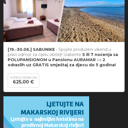
[19.-30.06.] SABUNIKE
- Spojite produženi vikend u
pravi odmor za cijelu obitelj! Izaberite
5 ili 7 noćenja sa
POLUPANSIONOM
u Pansionu AURAMAR
za
2
odraslih uz GRATIS smještaj za djecu do 5 godina!
SUPER CIJENA OD
625,00 €