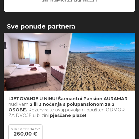
dalmatiavacation@gmail.com
Sve ponude partnera
LJETOVANJE U NINU! Šarmantni Pansion AURAMAR
nudi vam
2 ili 3 noćenja s polupansionom za 2
OSOBE.
Rezervirajte ovaj povoljan i opušten ODMOR
ZA DVOJE u blizini
pješčane plaže!
SUPER CIJENA OD
260,00 €