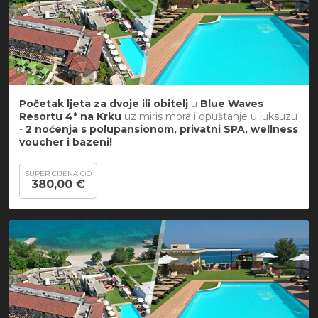
Početak ljeta za dvoje ili obitelj
u
Blue Waves
Resortu 4* na Krku
uz miris mora i opuštanje u luksuzu
-
2 noćenja s polupansionom, privatni SPA, wellness
voucher i bazeni!
SUPER CIJENA OD
380,00 €