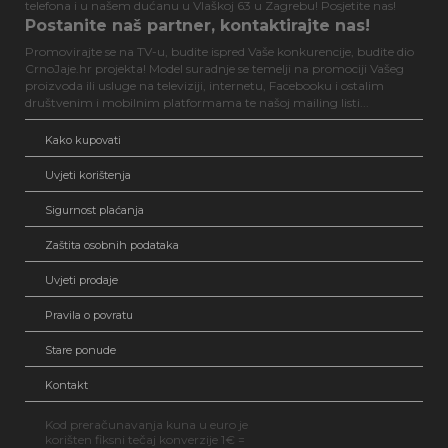
telefona i u našem dućanu u Vlaškoj 63 u Zagrebu! Posjetite nas!
Postanite naš partner, kontaktirajte nas!
Promovirajte se na TV-u, budite ispred Vaše konkurencije, budite dio
CrnoJaje.hr projekta! Model suradnje se temelji na promociji Vašeg
proizvoda ili usluge na televiziji, internetu, Facebooku i ostalim
društvenim i mobilnim platformama te našoj mailing listi...
Kako kupovati
Uvjeti korištenja
Sigurnost plaćanja
Zaštita osobnih podataka
Uvjeti prodaje
Pravila o povratu
Stare ponude
Kontakt
Kod preračunavanja kuna u euro je
korišten fiksni tečaj konverzije 1€ =