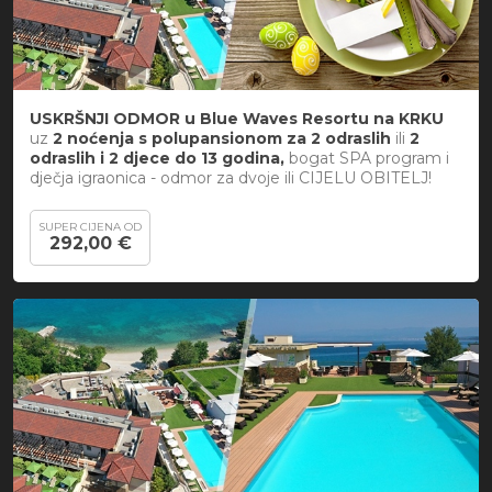
USKRŠNJI ODMOR u Blue Waves Resortu na KRKU
uz
2 noćenja s polupansionom za
2 odraslih
ili
2
odraslih i 2 djece do 13 godina,
bogat SPA program i
dječja igraonica - odmor za dvoje ili CIJELU OBITELJ!
SUPER CIJENA OD
292,00 €