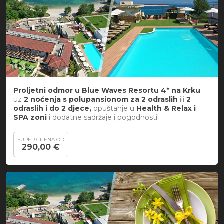
Proljetni odmor u
Blue Waves Resortu 4* na Krku
uz
2 noćenja s polupansionom za
2 odraslih
ili
2
odraslih i do 2 djece,
opuštanje u
Health & Relax i
SPA zoni
i dodatne sadržaje i pogodnosti!
SUPER CIJENA OD
290,00 €