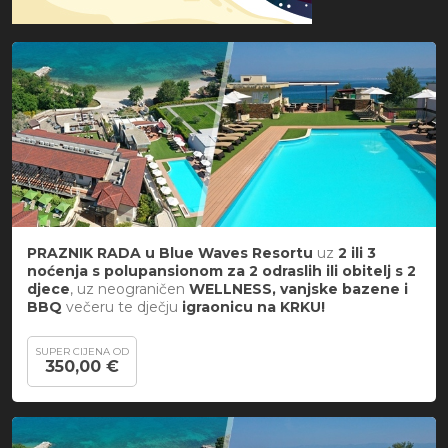
PRAZNIK RADA u Blue Waves Resortu
uz
2 ili 3
noćenja s polupansionom za 2 odraslih ili obitelj s 2
djece
, uz neograničen
WELLNESS, vanjske bazene i
BBQ
večeru te dječju
igraonicu na KRKU!
SUPER CIJENA OD
350,00 €