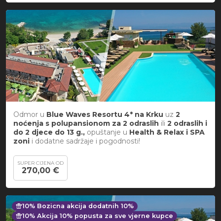
Odmor u
Blue Waves Resortu 4* na Krku
uz
2
noćenja s polupansionom za
2 odraslih
ili
2 odraslih i
do 2 djece do 13 g.,
opuštanje u
Health & Relax i SPA
zoni
i dodatne sadržaje i pogodnosti!
SUPER CIJENA OD
270,00 €
featured_seasonal_and_gifts
10% Bozicna akcija dodatnih 10%
featured_seasonal_and_gifts
10% Akcija 10% popusta za sve vjerne kupce