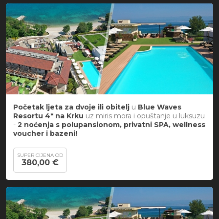
Početak ljeta za dvoje ili obitelj
u
Blue Waves
Resortu 4* na Krku
uz miris mora i opuštanje u luksuzu
-
2 noćenja s polupansionom, privatni SPA, wellness
voucher i bazeni!
SUPER CIJENA OD
380,00 €