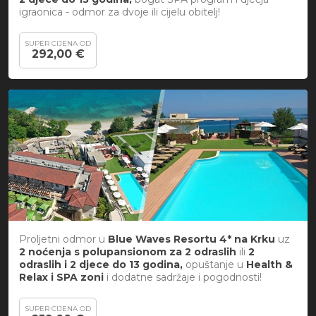
igraonica - odmor za dvoje ili cijelu obitelj!
SUPER CIJENA OD
292,00 €
Proljetni odmor u
Blue Waves Resortu 4* na Krku
uz
2 noćenja s polupansionom za
2 odraslih
ili
2
odraslih i 2 djece do 13 godina,
opuštanje u
Health &
Relax i SPA zoni
i dodatne sadržaje i pogodnosti!
SUPER CIJENA OD