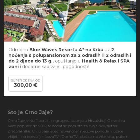
Odmor u
Blue Waves Resortu 4* na Krku
uz
2
noćenja s polupansionom za
2 odraslih
ili
2 odraslih i
do 2 djece do 13 g.,
opuštanje u
Health & Relax i SPA
zoni
i dodatne sadržaje i pogodnosti!
SUPER CIJENA OD
300,00 €
Što je Crno Jaje?
Crno Jaje je No. 1 portal za grupnu kupnju u Hrvatskoj! Garantira
Vam popuste do 90%, te dodatne popuste za svoje Newsletter
pretplatnike. Crno Jaje je jedinstveno jer njegove ponude možete
vidjeti i na televiziji - NovaTV i DomaTV, plaćati na više rata, putem