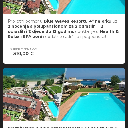
Proljetni odmor u
Blue Waves Resortu 4* na Krku
uz
2 noćenja s polupansionom za
2 odraslih
ili
2
odraslih i 2 djece do 13 godina,
opuštanje u
Health &
Relax i SPA zoni
i dodatne sadržaje i pogodnosti!
SUPER CIJENA OD
310,00 €