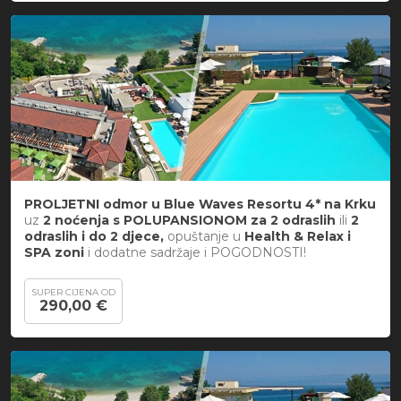
PROLJETNI odmor u
Blue Waves Resortu 4* na Krku
uz
2 noćenja s POLUPANSIONOM za
2 odraslih
ili
2
odraslih i do 2 djece,
opuštanje u
Health & Relax i
SPA zoni
i dodatne sadržaje i POGODNOSTI!
SUPER CIJENA OD
290,00 €