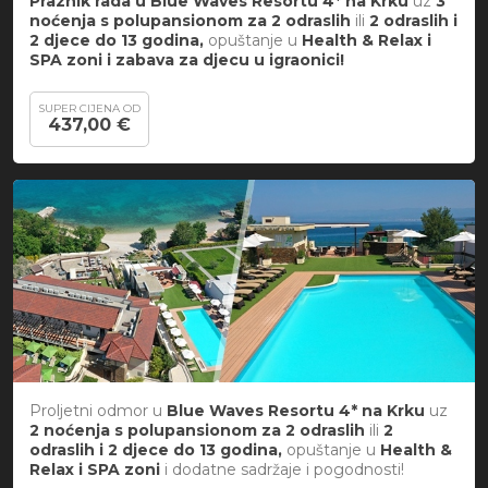
Praznik rada u Blue Waves Resortu 4* na Krku
uz
3
noćenja s polupansionom za
2 odraslih
ili
2 odraslih i
2 djece do 13 godina,
opuštanje u
Health & Relax i
SPA zoni i zabava za djecu u igraonici!
SUPER CIJENA OD
437,00 €
Proljetni odmor u
Blue Waves Resortu 4* na Krku
uz
2 noćenja s polupansionom za
2 odraslih
ili
2
odraslih i 2 djece do 13 godina,
opuštanje u
Health &
Relax i SPA zoni
i dodatne sadržaje i pogodnosti!