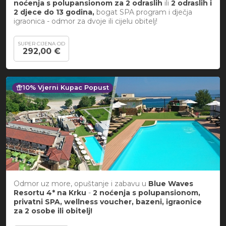
noćenja s polupansionom za
2 odraslih
ili
2 odraslih i
2 djece do 13 godina,
bogat SPA program i dječja
igraonica - odmor za dvoje ili cijelu obitelj!
SUPER CIJENA OD
292,00 €
featured_seasonal_and_gifts
10% Vjerni Kupac Popust
Odmor uz more, opuštanje i zabavu u
Blue Waves
Resortu 4* na Krku
-
2 noćenja s polupansionom,
privatni SPA, wellness voucher, bazeni, igraonice
za 2 osobe ili obitelj
!