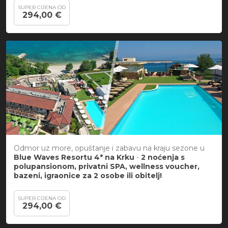
SUPER CIJENA OD
294,00 €
Odmor uz more, opuštanje i zabavu na kraju sezone u
Blue Waves Resortu 4* na Krku
-
2 noćenja s
polupansionom, privatni SPA, wellness voucher,
bazeni, igraonice
za 2 osobe ili obitelj
!
SUPER CIJENA OD
294,00 €