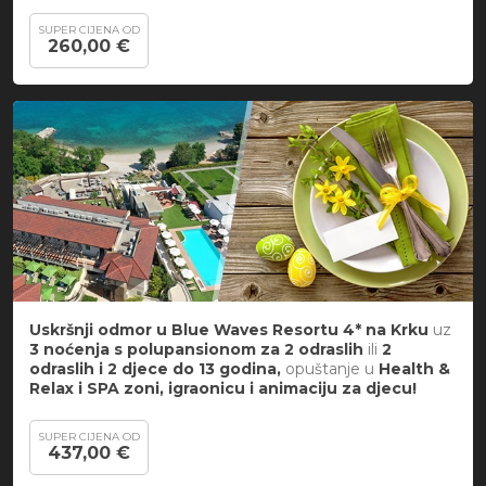
SUPER CIJENA OD
260,00 €
Uskršnji odmor u Blue Waves Resortu 4* na Krku
uz
3 noćenja s polupansionom za
2 odraslih
ili
2
odraslih i 2 djece do 13 godina,
opuštanje u
Health &
Relax i SPA zoni, igraonicu i animaciju za djecu!
SUPER CIJENA OD
437,00 €