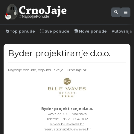
search
menu
#NajboljePonude
local_fire_department
format_list_bulleted
new_label
Top ponude
Sve ponude
Nove ponude
Putovanja
Byder projektiranje d.o.o.
Najbolje ponude, popusti i akcije - CrnoJaje.hr
Byder projektiranje d.o.o.
Rova 33, 51511 Malinska
Telefon: +385 51 654 002
www.bluewaves.hr
reservations@bluewaves.hr