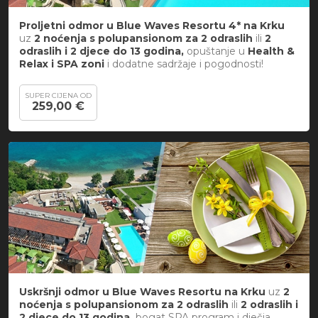
Proljetni odmor u
Blue Waves Resortu 4* na Krku
uz
2 noćenja s polupansionom za
2 odraslih
ili
2
odraslih i 2 djece do 13 godina,
opuštanje u
Health &
Relax i SPA zoni
i dodatne sadržaje i pogodnosti!
SUPER CIJENA OD
259,00 €
Uskršnji odmor u Blue Waves Resortu na Krku
uz
2
noćenja s polupansionom za
2 odraslih
ili
2 odraslih i
2 djece do 13 godina,
bogat SPA program i dječja