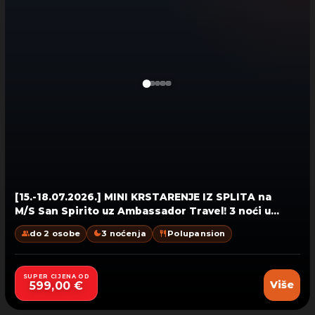
[15.-18.07.2026.]
MINI KRSTARENJE IZ SPLITA na
M/S San Spirito uz Ambassador Travel! 3 noći uz
doručak, 2 ručka i VEČERU DOBRODOŠLICE
,
group
dark_mode
restaurant
do 2 osobe
3 noćenja
Polupansion
posjet otocima Hvar, Vis i Biševo i VODITELJA
putovanja!
SUPER CIJENA OD
Više
599,00 €