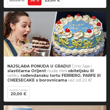
50,00 €
25,00 €
50 %
NAJSLAĐA PONUDA U GRADU!
Crno Jaje i
slastičarna Orijent
nude mini
obiteljsku ili
veliku
rođendansku tortu FERRERO, PARFE ili
CHEESECAKE s borovnicama
već od 20 €!
SUPER CIJENA
20,00 €