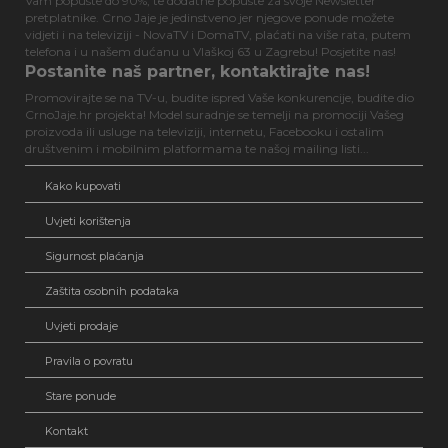
Vam popuste do 90%, te dodatne popuste za svoje Newsletter
pretplatnike. Crno Jaje je jedinstveno jer njegove ponude možete
vidjeti i na televiziji - NovaTV i DomaTV, plaćati na više rata, putem
telefona i u našem dućanu u Vlaškoj 63 u Zagrebu! Posjetite nas!
Postanite naš partner, kontaktirajte nas!
Promovirajte se na TV-u, budite ispred Vaše konkurencije, budite dio
CrnoJaje.hr projekta! Model suradnje se temelji na promociji Vašeg
proizvoda ili usluge na televiziji, internetu, Facebooku i ostalim
društvenim i mobilnim platformama te našoj mailing listi...
Kako kupovati
Uvjeti korištenja
Sigurnost plaćanja
Zaštita osobnih podataka
Uvjeti prodaje
Pravila o povratu
Stare ponude
Kontakt