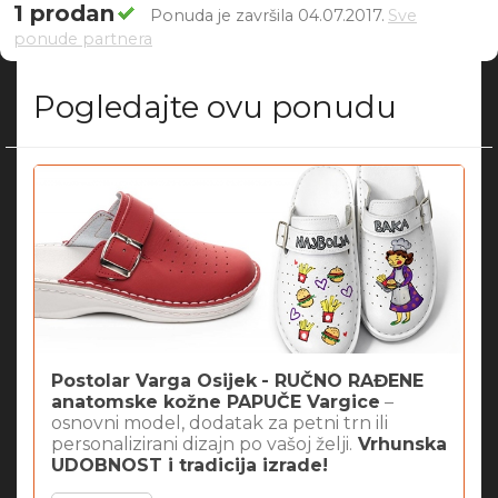
1 prodan
Ponuda je završila 04.07.2017.
Sve
ponude partnera
Pogledajte ovu ponudu
Postolar Varga Osijek
- RUČNO RAĐENE
anatomske kožne PAPUČE Vargice
–
osnovni model, dodatak za petni trn ili
personalizirani dizajn po vašoj želji.
Vrhunska
UDOBNOST i tradicija izrade!