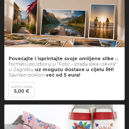
Povećajte i
isprintajte
svoje omiljene slike
u
formatu po izboru u "Fotić - izrada slika i okvira"
u Zagrebu
uz moguću dostave u cijelu RH!
Savršen poklon
već od 5 eura!
SUPER CIJENA
5,00 €