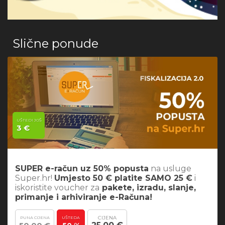
Slične ponude
UŠTEDI JOŠ
3 €
SUPER e-račun uz 50% popusta
na usluge
Super.hr!
Umjesto 50 € platite SAMO 25 €
i
iskoristite voucher za
pakete, izradu, slanje,
primanje i arhiviranje e-Računa!
CIJENA
PUNA CIJENA
UŠTEDA