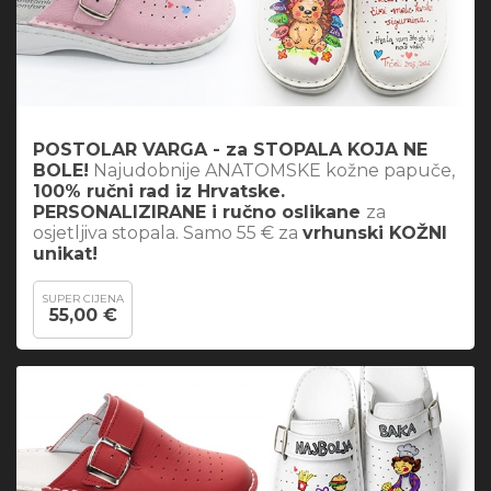
POSTOLAR VARGA - za STOPALA KOJA NE
BOLE!
Najudobnije ANATOMSKE kožne papuče,
100% ručni rad iz Hrvatske.
PERSONALIZIRANE i ručno oslikane
za
osjetljiva stopala. Samo 55 € za
vrhunski KOŽNI
unikat!
SUPER CIJENA
55,00 €