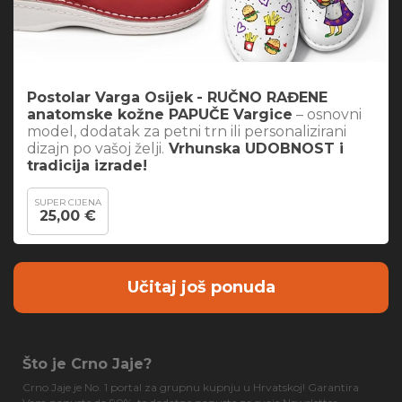
Postolar Varga Osijek
- RUČNO RAĐENE
anatomske kožne PAPUČE Vargice
– osnovni
model, dodatak za petni trn ili personalizirani
dizajn po vašoj želji.
Vrhunska UDOBNOST i
tradicija izrade!
SUPER CIJENA
25,00 €
Učitaj još ponuda
Što je Crno Jaje?
Crno Jaje je No. 1 portal za grupnu kupnju u Hrvatskoj! Garantira