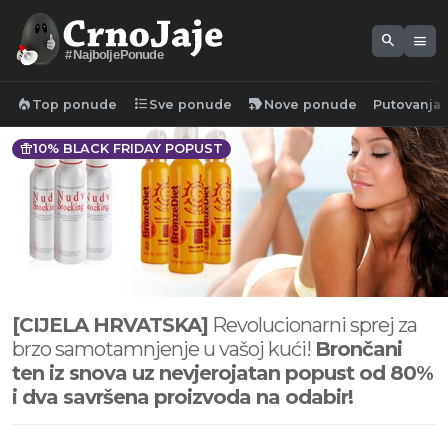
search
menu
#NajboljePonude
local_fire_department
format_list_bulleted
new_label
Top ponude
Sve ponude
Nove ponude
Putovanja
featured_seasonal_and_gifts
10% BLACK FRIDAY POPUST
[CIJELA HRVATSKA]
Revolucionarni sprej za
brzo samotamnjenje u vašoj kući!
Brončani
ten iz snova uz nevjerojatan popust od 80%
i dva savršena proizvoda na odabir!