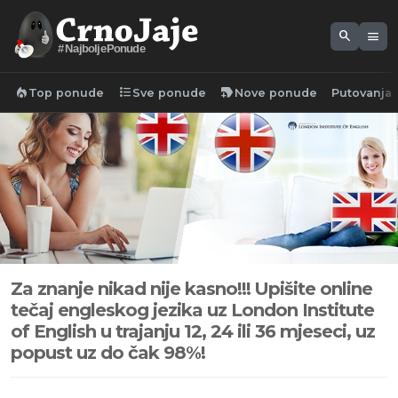
search
menu
#NajboljePonude
local_fire_department
format_list_bulleted
new_label
Top ponude
Sve ponude
Nove ponude
Putovanja
Za znanje nikad nije kasno!!!
Upišite online
tečaj engleskog jezika uz London Institute
of English u trajanju 12, 24 ili 36 mjeseci, uz
popust uz do čak 98%!