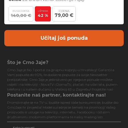
CIJENA
PUNA CIJENA
UŠTEDA
140,00 €
79,00 €
42 %
Učitaj još ponuda
Što je Crno Jaje?
Crno Jaje je No. 1 portal za grupnu kupnju u Hrvatskoj! Garantira
Vam popuste do 90%, te dodatne popuste za svoje Newsletter
pretplatnike. Crno Jaje je jedinstveno jer njegove ponude možete
vidjeti i na televiziji - NovaTV i DomaTV, plaćati na više rata, putem
telefona i u našem dućanu u Vlaškoj 63 u Zagrebu! Posjetite nas!
Postanite naš partner, kontaktirajte nas!
Promovirajte se na TV-u, budite ispred Vaše konkurencije, budite dio
CrnoJaje.hr projekta! Model suradnje se temelji na promociji Vašeg
proizvoda ili usluge na televiziji, internetu, Facebooku i ostalim
društvenim i mobilnim platformama te našoj mailing listi...
Kako kupovati