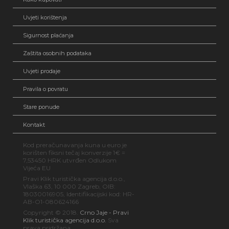
Uvjeti korištenja
Sigurnost plaćanja
Zaštita osobnih podataka
Uvjeti prodaje
Pravila o povratu
Stare ponude
Kontakt
Kod preračunavanja kuna u euro je
korišten fiksni tečaj konverzije 1€ =
7,53450 HRK utvrđen Odlukom
Vijeća EU
Pravi Klik turistička agencija d.o.o.,
Vlaška 63, 10 000 Zagreb, OIB:
18030016905, Identifikacijski kod: HR-
AB-O1-080624166
Copyright © 2018.
Crno Jaje - Pravi
Klik turistička agencija d.o.o.
Sva
prava pridržana.