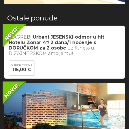
Ostale ponude
[ZAGREB]
Urbani JESENSKI odmor u hit
Hotelu Zonar 4*
!
2 dana/1 noćenje s
DORUČKOM za 2 osobe
uz fitness u
DIZAJNERSKOM ambijentu!
SUPER CIJENA
115,00 €