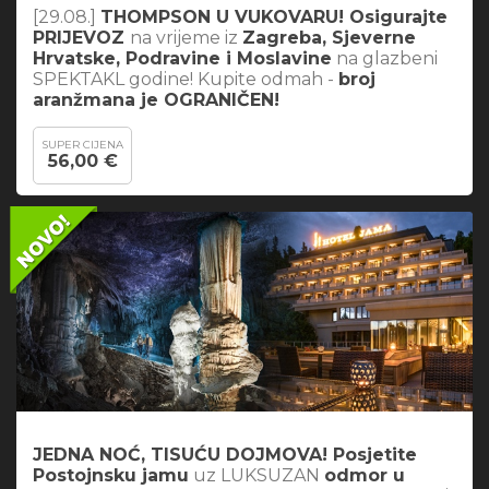
[29.08.]
THOMPSON U VUKOVARU! Osigurajte
PRIJEVOZ
na vrijeme iz
Zagreba, Sjeverne
Hrvatske, Podravine i Moslavine
na glazbeni
SPEKTAKL godine! Kupite odmah -
broj
aranžmana je OGRANIČEN!
SUPER CIJENA
56,00 €
JEDNA NOĆ, TISUĆU DOJMOVA! Posjetite
Postojnsku jamu
uz LUKSUZAN
odmor u