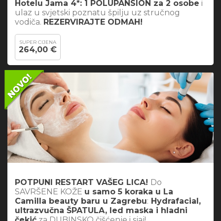
Hotelu Jama 4*: 1 POLUPANSION za 2 osobe
i
ulaz u svjetski poznatu špilju uz stručnog
vodiča.
REZERVIRAJTE ODMAH!
SUPER CIJENA
264,00 €
POTPUNI RESTART VAŠEG LICA!
Do
SAVRŠENE KOŽE
u samo 5 koraka u La
Camilla beauty baru u Zagrebu
:
Hydrafacial,
ultrazvučna ŠPATULA, led maska i hladni
čekić
za DUBINSKO čišćenje i sjaj!