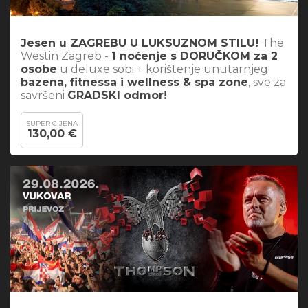
Jesen u ZAGREBU U LUKSUZNOM STILU!
The
Westin Zagreb -
1 noćenje s DORUČKOM za 2
osobe
u deluxe sobi + korištenje unutarnjeg
bazena, fitnessa i wellness & spa zone
, sve za
savršeni
GRADSKI odmor!
SUPER CIJENA
130,00 €