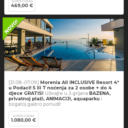
SUPER CIJENA
469,00 €
[31.08.-07.09.]
Morenia All INCLUSIVE Resort 4*
u Podaci! 5 ili 7 noćenja za 2 osobe + do 4
djece GRATIS!
Uživajte u 3 grijana
BAZENA,
privatnoj plaži, ANIMACIJI, aquaparku
i
bogatoj gastro ponudi!
SUPER CIJENA
1.080,00 €