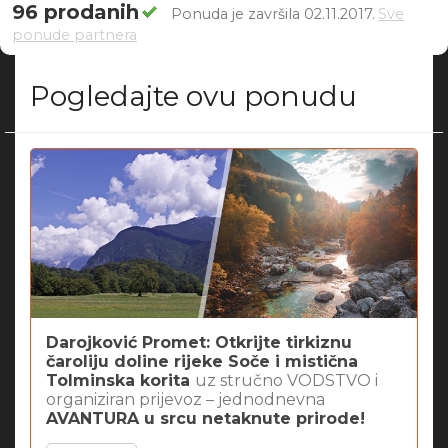
96 prodanih
Ponuda je završila 02.11.2017.
Sve
ponude partnera
Pogledajte ovu ponudu
Darojković Promet: Otkrijte tirkiznu
čaroliju doline rijeke Soče i mistična
Tolminska korita
uz stručno VODSTVO i
organiziran prijevoz – jednodnevna
AVANTURA u srcu netaknute prirode!