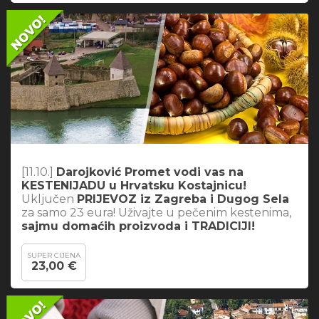
[11.10.]
Darojković Promet vodi vas na
KESTENIJADU u Hrvatsku Kostajnicu!
Uključen
PRIJEVOZ iz Zagreba i Dugog Sela
za samo 23 eura! Uživajte u pečenim kestenima,
sajmu domaćih proizvoda i TRADICIJI!
SUPER CIJENA
23,00 €