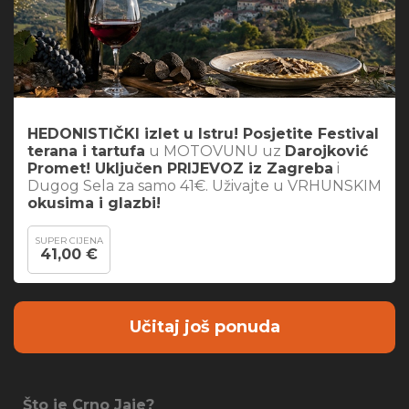
HEDONISTIČKI izlet u Istru! Posjetite Festival
terana i tartufa
u MOTOVUNU uz
Darojković
Promet! Uključen PRIJEVOZ iz Zagreba
i
Dugog Sela za samo 41€. Uživajte u VRHUNSKIM
okusima i glazbi!
SUPER CIJENA
41,00 €
Učitaj još ponuda
Što je Crno Jaje?