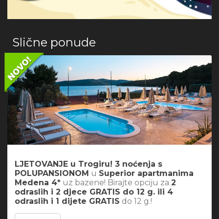
Slične ponude
LJETOVANJE u Trogiru! 3 noćenja s
POLUPANSIONOM
u
Superior apartmanima
Medena 4*
uz bazene! Birajte opciju za
2
odraslih i 2 djece GRATIS do 12 g. ili 4
odraslih i 1 dijete GRATIS
do 12 g.!