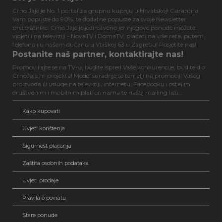
Crno Jaje je No. 1 portal za grupnu kupnju u Hrvatskoj! Garantira
Vam popuste do 90%, te dodatne popuste za svoje Newsletter
pretplatnike. Crno Jaje je jedinstveno jer njegove ponude možete
vidjeti i na televiziji - NovaTV i DomaTV, plaćati na više rata, putem
telefona i u našem dućanu u Vlaškoj 63 u Zagrebu! Posjetite nas!
Postanite naš partner, kontaktirajte nas!
Promovirajte se na TV-u, budite ispred Vaše konkurencije, budite dio
CrnoJaje.hr projekta! Model suradnje se temelji na promociji Vašeg
proizvoda ili usluge na televiziji, internetu, Facebooku i ostalim
društvenim i mobilnim platformama te našoj mailing listi...
Kako kupovati
Uvjeti korištenja
Sigurnost plaćanja
Zaštita osobnih podataka
Uvjeti prodaje
Pravila o povratu
Stare ponude