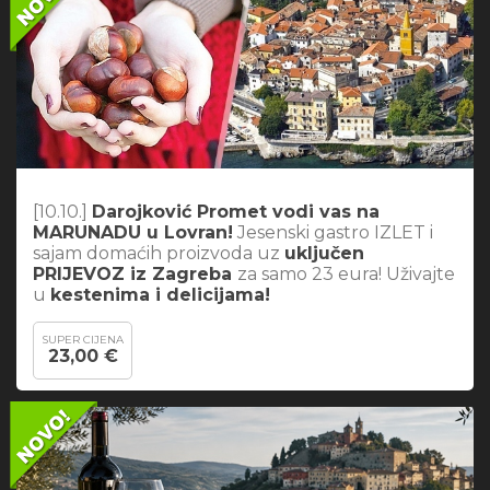
[10.10.]
Darojković Promet vodi vas na
MARUNADU u Lovran!
Jesenski gastro IZLET i
sajam domaćih proizvoda uz
uključen
PRIJEVOZ iz Zagreba
za samo 23 eura! Uživajte
u
kestenima i delicijama!
SUPER CIJENA
23,00 €