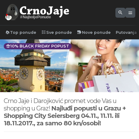
search
menu
#NajboljePonude
local_fire_department
format_list_bulleted
new_label
Top ponude
Sve ponude
Nove ponude
Putovanja
featured_seasonal_and_gifts
10% BLACK FRIDAY POPUST
Crno Jaje i Darojković promet vode Vas u
shopping u Graz!
Najluđi popusti u Grazu +
Shopping City Seiersberg
04.11., 11.11. ili
18.11.2017.
, za samo 80 kn/osobi!