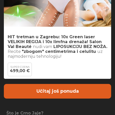
HIT tretman u Zagrebu: 10x Green laser
VELIKIH REGIJA i 10x limfna drenaža! Salon
Val Beauté
nudi vam
LIPOSUKCIJU BEZ NOŽA.
Recite
"zbogom" centimetrima i celulitu
uz
najmoderniju tehnologiju!
SUPER CIJENA
499,00 €
Učitaj još ponuda
Što je Crno Jaje?