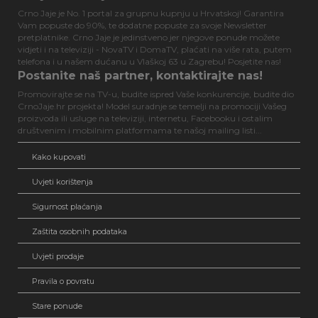
Crno Jaje je No. 1 portal za grupnu kupnju u Hrvatskoj! Garantira
Vam popuste do 90%, te dodatne popuste za svoje Newsletter
pretplatnike. Crno Jaje je jedinstveno jer njegove ponude možete
vidjeti i na televiziji - NovaTV i DomaTV, plaćati na više rata, putem
telefona i u našem dućanu u Vlaškoj 63 u Zagrebu! Posjetite nas!
Postanite naš partner, kontaktirajte nas!
Promovirajte se na TV-u, budite ispred Vaše konkurencije, budite dio
CrnoJaje.hr projekta! Model suradnje se temelji na promociji Vašeg
proizvoda ili usluge na televiziji, internetu, Facebooku i ostalim
društvenim i mobilnim platformama te našoj mailing listi...
Kako kupovati
Uvjeti korištenja
Sigurnost plaćanja
Zaštita osobnih podataka
Uvjeti prodaje
Pravila o povratu
Stare ponude