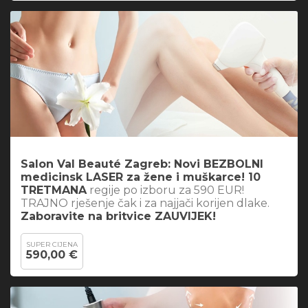
Salon Val Beauté Zagreb: Novi BEZBOLNI
medicinsk LASER za žene i muškarce! 10
TRETMANA
regije po izboru za 590 EUR!
TRAJNO rješenje čak i za najjači korijen dlake.
Zaboravite na britvice ZAUVIJEK!
SUPER CIJENA
590,00 €