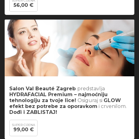
SUPER CIJENA
56,00 €
Salon Val Beauté Zagreb
predstavlja
HYDRAFACIAL Premium – najmoćniju
tehnologiju za tvoje lice!
Osiguraj si
GLOW
efekt bez potrebe za oporavkom
i crvenilom.
Dođi i ZABLISTAJ!
SUPER CIJENA
99,00 €