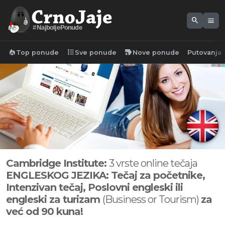
search
menu
#NajboljePonude
local_fire_department
format_list_bulleted
new_label
Top ponude
Sve ponude
Nove ponude
Putovanja
Cambridge Institute:
3 vrste online tečaja
ENGLESKOG JEZIKA:
Tečaj za početnike,
Intenzivan tečaj, Poslovni engleski ili
engleski za turizam
(
Business or Tourism)
za
već od 90 kuna!