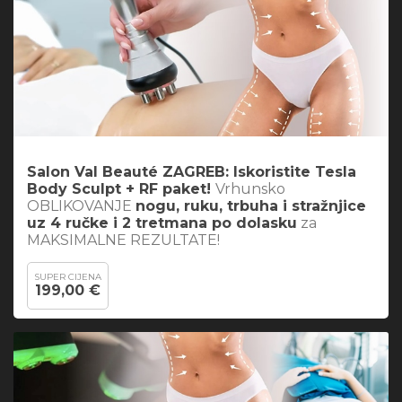
Salon Val Beauté ZAGREB: Iskoristite
Tesla
Body Sculpt + RF paket
!
Vrhunsko
OBLIKOVANJE
nogu, ruku, trbuha i stražnjice
uz 4 ručke i 2 tretmana po dolasku
za
MAKSIMALNE REZULTATE!
SUPER CIJENA
199,00 €