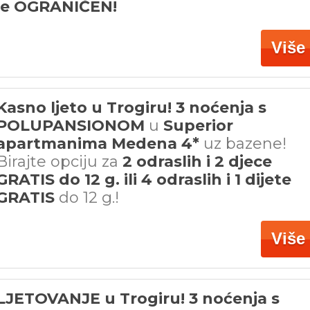
je OGRANIČEN!
Više
Kasno ljeto u Trogiru! 3 noćenja s
POLUPANSIONOM
u
Superior
apartmanima Medena 4*
uz bazene!
Birajte opciju za
2 odraslih i 2 djece
GRATIS do 12 g. ili 4 odraslih i 1 dijete
GRATIS
do 12 g.!
Više
LJETOVANJE u Trogiru! 3 noćenja s