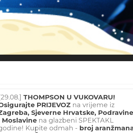
[29.08.]
THOMPSON U VUKOVARU!
Osigurajte PRIJEVOZ
na vrijeme iz
Zagreba, Sjeverne Hrvatske, Podravin
i Moslavine
na glazbeni SPEKTAKL
godine! Kupite odmah -
broj aranžman