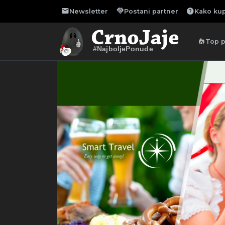
mail
handshake
help
Newsletter
Postani partner
Kako kup
local_fire_department
Top 
#NajboljePonude