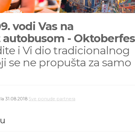
9. vodi Vas na
t autobusom - Oktoberfes
ite i Vi dio tradicionalnog
oji se ne propušta za samo
la 31.08.2018
Sve ponude partnera
du