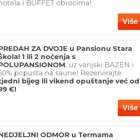
hotela i BUFFET obrocima!
Više
PREDAH ZA DVOJE u Pansionu Stara
Škola! 1 ili 2 noćenja s
POLUPANSIONOM
, uz vanjski BAZEN i
50% popusta na saune! Rezervirajte
tjedni bijeg ili vikend opuštanje već od
99 €!
Više
NEDJELJNI ODMOR u Termama