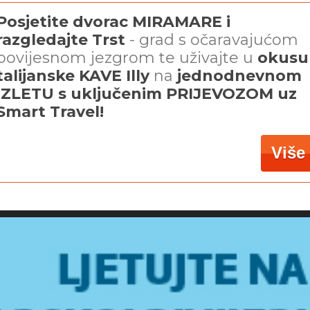
Posjetite dvorac MIRAMARE i
razgledajte Trst
- grad s očaravajućom
povijesnom jezgrom te uživajte u
okusu
talijanske KAVE Illy
na
jednodnevnom
IZLETU s uključenim PRIJEVOZOM uz
Smart Travel!
Više