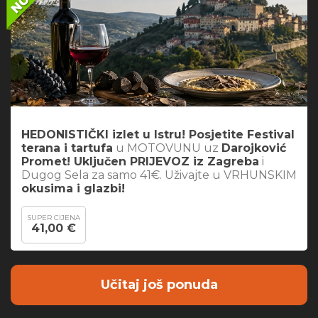
HEDONISTIČKI izlet u Istru! Posjetite Festival
terana i tartufa
u MOTOVUNU uz
Darojković
Promet! Uključen PRIJEVOZ iz Zagreba
i
Dugog Sela za samo 41€. Uživajte u VRHUNSKIM
okusima i glazbi!
SUPER CIJENA
41,00 €
Učitaj još ponuda