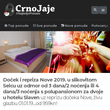
search
menu
#NajboljePonude
local_fire_department
format_list_bulleted
new_label
Top ponude
Sve ponude
Nove ponude
Putovanja
Doček i repriza Nove 2019. u slikovitom
Selcu uz odmor od 3 dana/2 noćenja ili 4
dana/3 noćenja s polupansionom za dvoje
u hotelu Slaven
uz reprizu dočeka Nove, živu
glazbu 01.01.19....od 959kn!