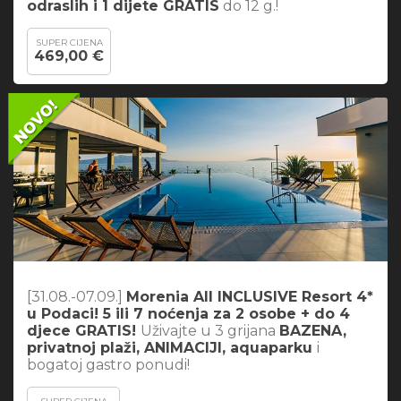
odraslih i 1 dijete GRATIS
do 12 g.!
SUPER CIJENA
469,00 €
[31.08.-07.09.]
Morenia All INCLUSIVE Resort 4*
u Podaci! 5 ili 7 noćenja za 2 osobe + do 4
djece GRATIS!
Uživajte u 3 grijana
BAZENA,
privatnoj plaži, ANIMACIJI, aquaparku
i
bogatoj gastro ponudi!