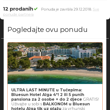
12 prodanih
Ponuda je završila 29.12.2018.
Sve
ponude partnera
Pogledajte ovu ponudu
ULTRA LAST MINUTE u Tučepima:
Bluesun Hotel Alga 4*! 2 ili 5 punih
pansiona za 2 osobe + do 2 djece
GRATIS!
Uživajte u sobi s
BALKONOM u Bluesun
hotelu Alga tik uz plažu
za vrhunski