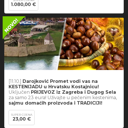
SUPER CIJENA
1.080,00 €
[11.10.]
Darojković Promet vodi vas na
KESTENIJADU u Hrvatsku Kostajnicu!
Uključen
PRIJEVOZ iz Zagreba i Dugog Sela
za samo 23 eura! Uživajte u pečenim kestenima,
sajmu domaćih proizvoda i TRADICIJI!
SUPER CIJENA
23,00 €