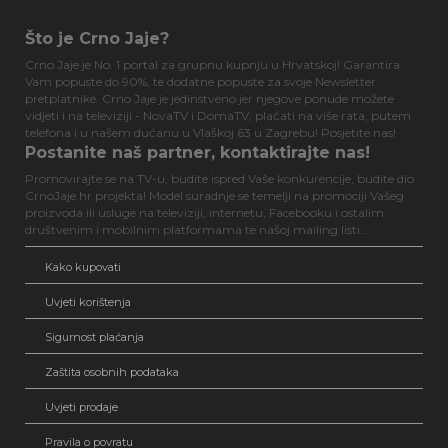
Što je Crno Jaje?
Crno Jaje je No. 1 portal za grupnu kupnju u Hrvatskoj! Garantira
Vam popuste do 90%, te dodatne popuste za svoje Newsletter
pretplatnike. Crno Jaje je jedinstveno jer njegove ponude možete
vidjeti i na televiziji - NovaTV i DomaTV, plaćati na više rata, putem
telefona i u našem dućanu u Vlaškoj 63 u Zagrebu! Posjetite nas!
Postanite naš partner, kontaktirajte nas!
Promovirajte se na TV-u, budite ispred Vaše konkurencije, budite dio
CrnoJaje.hr projekta! Model suradnje se temelji na promociji Vašeg
proizvoda ili usluge na televiziji, internetu, Facebooku i ostalim
društvenim i mobilnim platformama te našoj mailing listi...
Kako kupovati
Uvjeti korištenja
Sigurnost plaćanja
Zaštita osobnih podataka
Uvjeti prodaje
Pravila o povratu