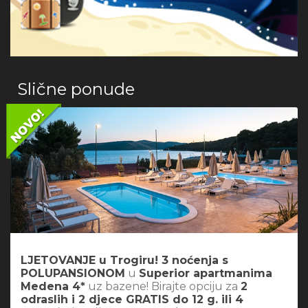
Slične ponude
LJETOVANJE u Trogiru! 3 noćenja s
POLUPANSIONOM
u
Superior apartmanima
Medena 4*
uz bazene! Birajte opciju za
2
odraslih i 2 djece GRATIS do 12 g. ili 4