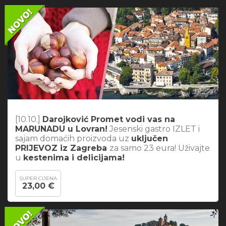
[10.10.]
Darojković Promet vodi vas na
MARUNADU u Lovran!
Jesenski gastro IZLET i
sajam domaćih proizvoda uz
uključen
PRIJEVOZ iz Zagreba
za samo 23 eura! Uživajte
u
kestenima i delicijama!
SUPER CIJENA
23,00 €