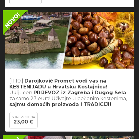
[11.10.]
Darojković Promet vodi vas na
KESTENIJADU u Hrvatsku Kostajnicu!
Uključen
PRIJEVOZ iz Zagreba i Dugog Sela
za samo 23 eura! Uživajte u pečenim kestenima,
sajmu domaćih proizvoda i TRADICIJI!
SUPER CIJENA
23,00 €