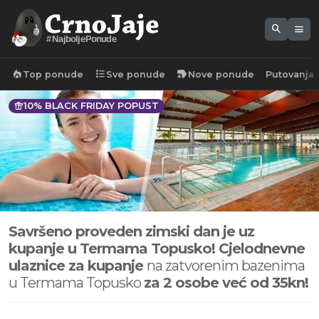
search
menu
#NajboljePonude
local_fire_department
format_list_bulleted
new_label
Top ponude
Sve ponude
Nove ponude
Putovanja
featured_seasonal_and_gifts
10% BLACK FRIDAY POPUST
Savršeno proveden zimski dan je uz
kupanje u Termama Topusko! C
jelodnevne
ulaznice za kupanje
na zatvorenim bazenima
u Termama Topusko
za 2 osobe već od 35kn!