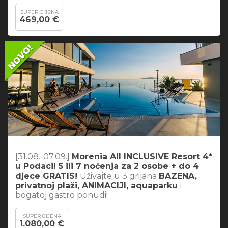
SUPER CIJENA
469,00 €
[31.08.-07.09.]
Morenia All INCLUSIVE Resort 4*
u Podaci! 5 ili 7 noćenja za 2 osobe + do 4
djece GRATIS!
Uživajte u 3 grijana
BAZENA,
privatnoj plaži, ANIMACIJI, aquaparku
i
bogatoj gastro ponudi!
SUPER CIJENA
1.080,00 €