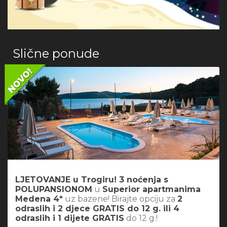
Slične ponude
LJETOVANJE u Trogiru! 3 noćenja s
POLUPANSIONOM
u
Superior apartmanima
Medena 4*
uz bazene! Birajte opciju za
2
odraslih i 2 djece GRATIS do 12 g. ili 4
odraslih i 1 dijete GRATIS
do 12 g.!