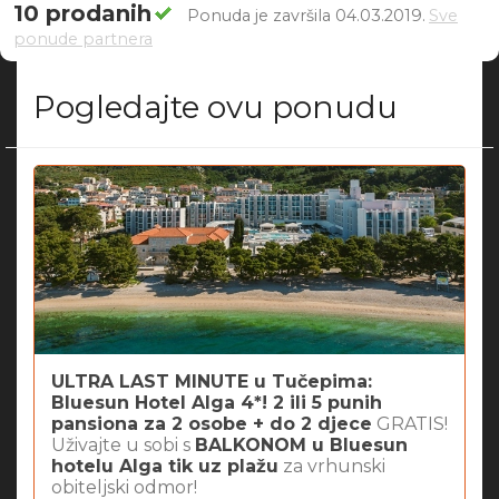
10 prodanih
Ponuda je završila 04.03.2019.
Sve
ponude partnera
Pogledajte ovu ponudu
ULTRA LAST MINUTE u Tučepima:
Bluesun Hotel Alga 4*! 2 ili 5 punih
pansiona za 2 osobe + do 2 djece
GRATIS!
Uživajte u sobi s
BALKONOM u Bluesun
hotelu Alga tik uz plažu
za vrhunski
obiteljski odmor!