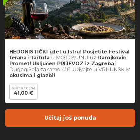
HEDONISTIČKI izlet u Istru! Posjetite Festival
terana i tartufa
u MOTOVUNU uz
Darojković
Promet! Uključen PRIJEVOZ iz Zagreba
i
Dugog Sela za samo 41€. Uživajte u VRHUNSKIM
okusima i glazbi!
SUPER CIJENA
41,00 €
Učitaj još ponuda