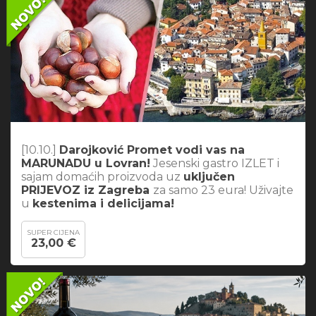
[10.10.]
Darojković Promet vodi vas na
MARUNADU u Lovran!
Jesenski gastro IZLET i
sajam domaćih proizvoda uz
uključen
PRIJEVOZ iz Zagreba
za samo 23 eura! Uživajte
u
kestenima i delicijama!
SUPER CIJENA
23,00 €