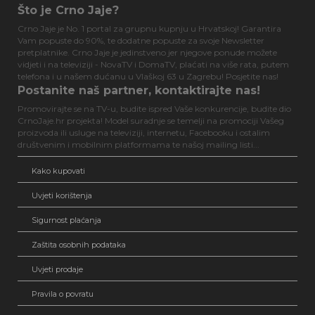
Što je Crno Jaje?
Crno Jaje je No. 1 portal za grupnu kupnju u Hrvatskoj! Garantira
Vam popuste do 90%, te dodatne popuste za svoje Newsletter
pretplatnike. Crno Jaje je jedinstveno jer njegove ponude možete
vidjeti i na televiziji - NovaTV i DomaTV, plaćati na više rata, putem
telefona i u našem dućanu u Vlaškoj 63 u Zagrebu! Posjetite nas!
Postanite naš partner, kontaktirajte nas!
Promovirajte se na TV-u, budite ispred Vaše konkurencije, budite dio
CrnoJaje.hr projekta! Model suradnje se temelji na promociji Vašeg
proizvoda ili usluge na televiziji, internetu, Facebooku i ostalim
društvenim i mobilnim platformama te našoj mailing listi...
Kako kupovati
Uvjeti korištenja
Sigurnost plaćanja
Zaštita osobnih podataka
Uvjeti prodaje
Pravila o povratu