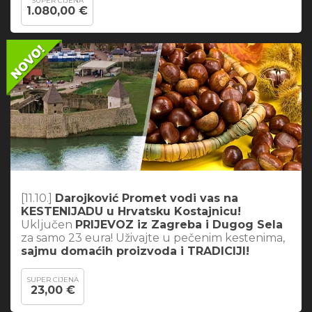
SUPER CIJENA
1.080,00 €
[11.10.]
Darojković Promet vodi vas na
KESTENIJADU u Hrvatsku Kostajnicu!
Uključen
PRIJEVOZ iz Zagreba i Dugog Sela
za samo 23 eura! Uživajte u pečenim kestenima,
sajmu domaćih proizvoda i TRADICIJI!
SUPER CIJENA
23,00 €