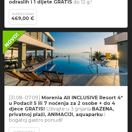
odraslih i 1 dijete GRATIS
do 12 g.!
SUPER CIJENA
469,00 €
[31.08.-07.09.]
Morenia All INCLUSIVE Resort 4*
u Podaci! 5 ili 7 noćenja za 2 osobe + do 4
djece GRATIS!
Uživajte u 3 grijana
BAZENA,
privatnoj plaži, ANIMACIJI, aquaparku
i
bogatoj gastro ponudi!