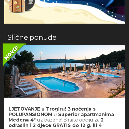
Slične ponude
LJETOVANJE u Trogiru! 3 noćenja s
POLUPANSIONOM
u
Superior apartmanima
Medena 4*
uz bazene! Birajte opciju za
2
odraslih i 2 djece GRATIS do 12 g. ili 4