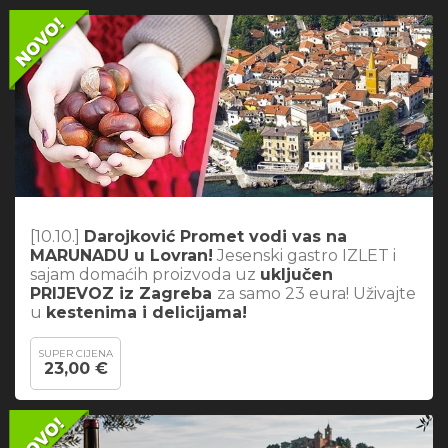
[10.10.]
Darojković Promet vodi vas na
MARUNADU u Lovran!
Jesenski gastro IZLET i
sajam domaćih proizvoda uz
uključen
PRIJEVOZ iz Zagreba
za samo 23 eura! Uživajte
u
kestenima i delicijama!
SUPER CIJENA
23,00 €