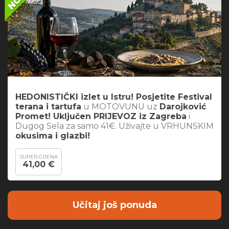
HEDONISTIČKI izlet u Istru! Posjetite Festival
terana i tartufa
u MOTOVUNU uz
Darojković
Promet! Uključen PRIJEVOZ iz Zagreba
i
Dugog Sela za samo 41€. Uživajte u VRHUNSKIM
okusima i glazbi!
SUPER CIJENA
41,00 €
Učitaj još ponuda