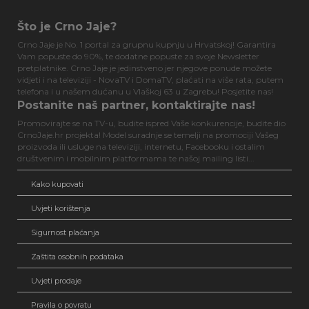
Što je Crno Jaje?
Crno Jaje je No. 1 portal za grupnu kupnju u Hrvatskoj! Garantira
Vam popuste do 90%, te dodatne popuste za svoje Newsletter
pretplatnike. Crno Jaje je jedinstveno jer njegove ponude možete
vidjeti i na televiziji - NovaTV i DomaTV, plaćati na više rata, putem
telefona i u našem dućanu u Vlaškoj 63 u Zagrebu! Posjetite nas!
Postanite naš partner, kontaktirajte nas!
Promovirajte se na TV-u, budite ispred Vaše konkurencije, budite dio
CrnoJaje.hr projekta! Model suradnje se temelji na promociji Vašeg
proizvoda ili usluge na televiziji, internetu, Facebooku i ostalim
društvenim i mobilnim platformama te našoj mailing listi...
Kako kupovati
Uvjeti korištenja
Sigurnost plaćanja
Zaštita osobnih podataka
Uvjeti prodaje
Pravila o povratu