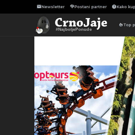
mail
handshake
help
Newsletter
Postani partner
Kako kup
local_fire_department
Top 
#NajboljePonude