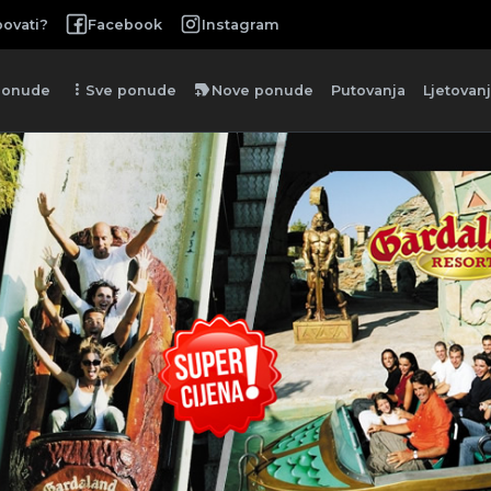
ovati?
Facebook
Instagram
more_vert
new_label
ponude
Sve ponude
Nove ponude
Putovanja
Ljetovan