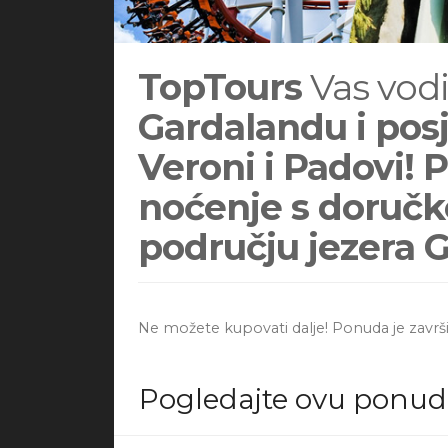
TopTours
Vas vod
Gardalandu i pos
Veroni i Padovi! 
noćenje s doručk
području jezera 
Ne možete kupovati dalje! Ponuda je završ
Pogledajte ovu ponu