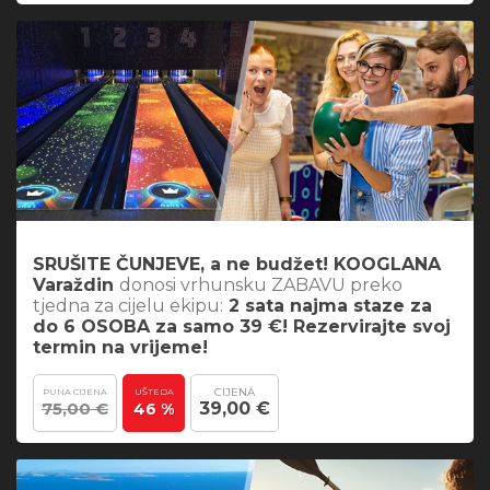
SRUŠITE ČUNJEVE, a ne budžet! KOOGLANA
Varaždin
donosi vrhunsku ZABAVU preko
tjedna za cijelu ekipu:
2 sata najma staze za
do 6 OSOBA za samo 39 €! Rezervirajte svoj
termin na vrijeme!
CIJENA
PUNA CIJENA
UŠTEDA
75,00 €
39,00 €
46 %