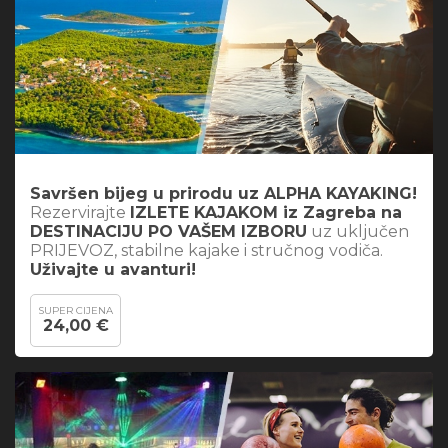
Savršen bijeg u prirodu uz ALPHA KAYAKING!
Rezervirajte
IZLETE KAJAKOM iz Zagreba na
DESTINACIJU PO VAŠEM IZBORU
uz uključen
PRIJEVOZ, stabilne kajake i stručnog vodiča.
Uživajte u avanturi!
SUPER CIJENA
24,00 €