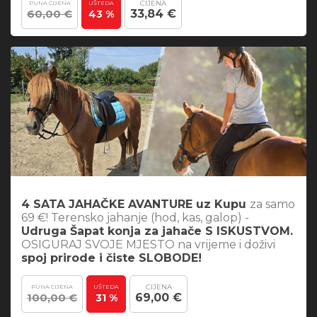
CIJENA
PUNA CIJENA
UŠTEDA
60,00 €
33,84 €
43 %
4 SATA JAHAČKE AVANTURE uz Kupu
za samo
69 €! Terensko jahanje (hod, kas, galop) -
Udruga Šapat konja za jahače S ISKUSTVOM.
OSIGURAJ SVOJE MJESTO na vrijeme i doživi
spoj prirode i čiste SLOBODE!
CIJENA
PUNA CIJENA
UŠTEDA
100,00 €
69,00 €
31 %