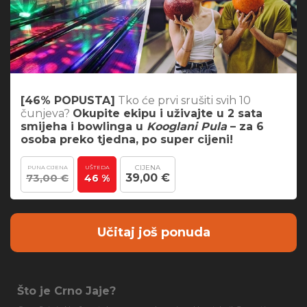
[46% POPUSTA]
Tko će prvi srušiti svih 10
čunjeva?
Okupite ekipu i uživajte u 2 sata
smijeha i bowlinga u
Kooglani Pula
– za 6
osoba preko tjedna, po super cijeni!
CIJENA
PUNA CIJENA
UŠTEDA
73,00 €
39,00 €
46 %
Učitaj još ponuda
Što je Crno Jaje?