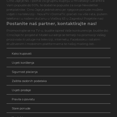
Crno Jaje je No. 1 portal za grupnu kupnju u Hrvatskoj! Garantira
Vam popuste do 90%, te dodatne popuste za svoje Newsletter
pretplatnike. Crno Jaje je jedinstveno jer njegove ponude možete
vidjeti i na televiziji - NovaTV i DomaTV, plaćati na više rata, putem
telefona i u našem dućanu u Vlaškoj 63 u Zagrebu! Posjetite nas!
Postanite naš partner, kontaktirajte nas!
Promovirajte se na TV-u, budite ispred Vaše konkurencije, budite dio
CrnoJaje.hr projekta! Model suradnje se temelji na promociji Vašeg
proizvoda ili usluge na televiziji, internetu, Facebooku i ostalim
društvenim i mobilnim platformama te našoj mailing listi...
Kako kupovati
Uvjeti korištenja
Sigurnost plaćanja
Zaštita osobnih podataka
Uvjeti prodaje
Pravila o povratu
Stare ponude