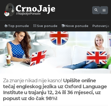
search
menu
#NajboljePonude
local_fire_department
format_list_bulleted
new_label
Top ponude
Sve ponude
Nove ponude
Putovanja
Za znanje nikad nije kasno!
Upišite online
tečaj engleskog jezika uz
Oxford Language
Institute
u trajanju 12, 24 ili 36 mjeseci, uz
popust uz do čak 98%!