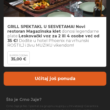
GRILL SPEKTAKL U SESVETAMA! Novi
restoran Magazinska klet
donosi legendarne
plate
Leskovački voz za 2 ili 4 osobe već od
35 €!
Dođite u hotel Phoenix na vrhunski
ROŠTILJ i živu MUZIKU vikendom!
SUPER CIJENA
35,00 €
Učitaj još ponuda
Što je Crno Jaje?
Crno Jaje je No. 1 portal za grupnu kupnju u Hrvatskoj! Garantira