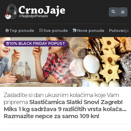
search
menu
#NajboljePonude
local_fire_department
format_list_bulleted
new_label
Top ponude
Sve ponude
Nove ponude
Putovanja
featured_seasonal_and_gifts
10% BLACK FRIDAY POPUST
Zasladite si dan ukusnim kolačima koje Vam
priprema
Slastičarnica Slatki Snovi Zagreb!
Miks 1 kg sadržava 9 različitih vrsta kolača...
Razmazite nepce za samo 109 kn!