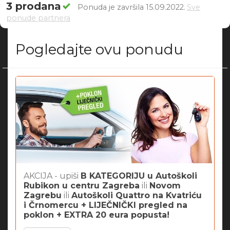
3 prodana
Ponuda je završila 15.09.2022.
Sve
ponude partnera
Pogledajte ovu ponudu
AKCIJA - upiši
B KATEGORIJU u Autoškoli
Rubikon u centru Zagreba
ili
Novom
Zagrebu
ili
Autoškoli Quattro na Kvatriću
i Črnomercu + LIJEČNIČKI pregled na
poklon + EXTRA 20 eura popusta!