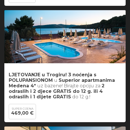
LJETOVANJE u Trogiru! 3 noćenja s
POLUPANSIONOM
u
Superior apartmanima
Medena 4*
uz bazene! Birajte opciju za
2
odraslih i 2 djece GRATIS do 12 g. ili 4
odraslih i 1 dijete GRATIS
do 12 g.!
SUPER CIJENA
469,00 €