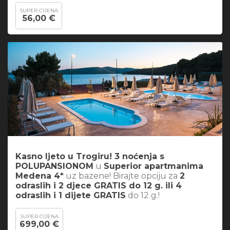
SUPER CIJENA
56,00 €
Kasno ljeto u Trogiru! 3 noćenja s
POLUPANSIONOM
u
Superior apartmanima
Medena 4*
uz bazene! Birajte opciju za
2
odraslih i 2 djece GRATIS do 12 g. ili 4
odraslih i 1 dijete GRATIS
do 12 g.!
SUPER CIJENA
699,00 €