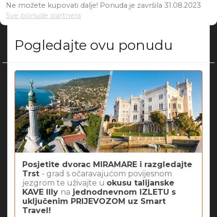
Ne možete kupovati dalje! Ponuda je završila 31.08.2023
Sve ponude partnera
Pogledajte ovu ponudu
Posjetite dvorac MIRAMARE i razgledajte
Trst
- grad s očaravajućom povijesnom
jezgrom te uživajte u
okusu talijanske
KAVE Illy
na
jednodnevnom IZLETU s
uključenim PRIJEVOZOM uz Smart
Travel!