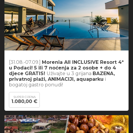
[31.08.-07.09.]
Morenia All INCLUSIVE Resort 4*
u Podaci! 5 ili 7 noćenja za 2 osobe + do 4
djece GRATIS!
Uživajte u 3 grijana
BAZENA,
privatnoj plaži, ANIMACIJI, aquaparku
i
bogatoj gastro ponudi!
SUPER CIJENA
1.080,00 €