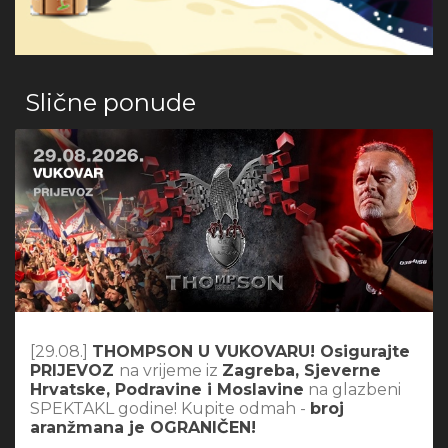
Slične ponude
[29.08.]
THOMPSON U VUKOVARU! Osigurajte
PRIJEVOZ
na vrijeme iz
Zagreba, Sjeverne
Hrvatske, Podravine i Moslavine
na glazbeni
SPEKTAKL godine! Kupite odmah -
broj
aranžmana je OGRANIČEN!