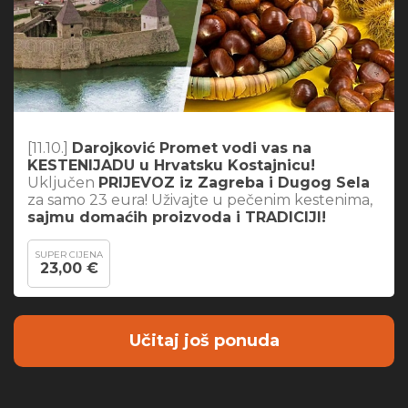
[11.10.]
Darojković Promet vodi vas na
KESTENIJADU u Hrvatsku Kostajnicu!
Uključen
PRIJEVOZ iz Zagreba i Dugog Sela
za samo 23 eura! Uživajte u pečenim kestenima,
sajmu domaćih proizvoda i TRADICIJI!
SUPER CIJENA
23,00 €
Učitaj još ponuda