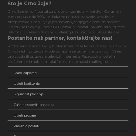
Što je Crno Jaje?
Crno Jaje je No. 1 portal za grupnu kupnju u Hrvatskoj! Garantira
Vam popuste do 90%, te dodatne popuste za svoje Newsletter
pretplatnike. Crno Jaje je jedinstveno jer njegove ponude možete
vidjeti i na televiziji - NovaTV i DomaTV, plaćati na više rata, putem
telefona i u našem dućanu u Vlaškoj 63 u Zagrebu! Posjetite nas!
Postanite naš partner, kontaktirajte nas!
Promovirajte se na TV-u, budite ispred Vaše konkurencije, budite dio
CrnoJaje.hr projekta! Model suradnje se temelji na promociji Vašeg
proizvoda ili usluge na televiziji, internetu, Facebooku i ostalim
društvenim i mobilnim platformama te našoj mailing listi...
Kako kupovati
Uvjeti korištenja
Sigurnost plaćanja
Zaštita osobnih podataka
Uvjeti prodaje
Pravila o povratu