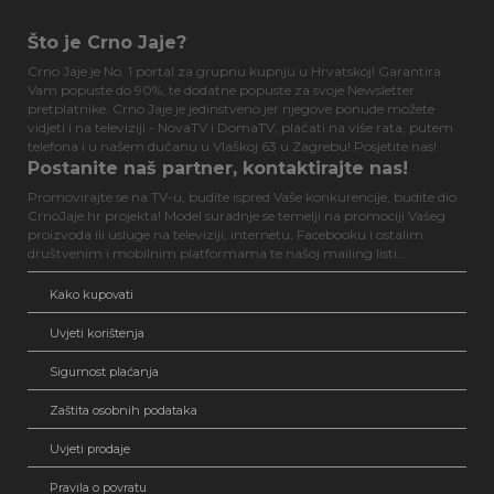
Što je Crno Jaje?
Crno Jaje je No. 1 portal za grupnu kupnju u Hrvatskoj! Garantira
Vam popuste do 90%, te dodatne popuste za svoje Newsletter
pretplatnike. Crno Jaje je jedinstveno jer njegove ponude možete
vidjeti i na televiziji - NovaTV i DomaTV, plaćati na više rata, putem
telefona i u našem dućanu u Vlaškoj 63 u Zagrebu! Posjetite nas!
Postanite naš partner, kontaktirajte nas!
Promovirajte se na TV-u, budite ispred Vaše konkurencije, budite dio
CrnoJaje.hr projekta! Model suradnje se temelji na promociji Vašeg
proizvoda ili usluge na televiziji, internetu, Facebooku i ostalim
društvenim i mobilnim platformama te našoj mailing listi...
Kako kupovati
Uvjeti korištenja
Sigurnost plaćanja
Zaštita osobnih podataka
Uvjeti prodaje
Pravila o povratu