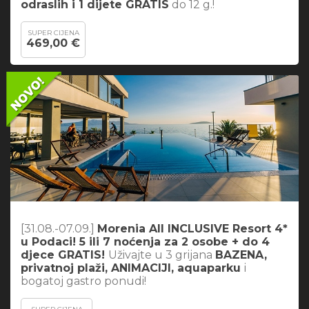
odraslih i 1 dijete GRATIS
do 12 g.!
SUPER CIJENA
469,00 €
[31.08.-07.09.]
Morenia All INCLUSIVE Resort 4*
u Podaci! 5 ili 7 noćenja za 2 osobe + do 4
djece GRATIS!
Uživajte u 3 grijana
BAZENA,
privatnoj plaži, ANIMACIJI, aquaparku
i
bogatoj gastro ponudi!