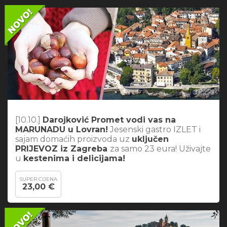
[10.10.]
Darojković Promet vodi vas na
MARUNADU u Lovran!
Jesenski gastro IZLET i
sajam domaćih proizvoda uz
uključen
PRIJEVOZ iz Zagreba
za samo 23 eura! Uživajte
u
kestenima i delicijama!
SUPER CIJENA
23,00 €