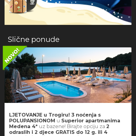
Slične ponude
LJETOVANJE u Trogiru! 3 noćenja s
POLUPANSIONOM
u
Superior apartmanima
Medena 4*
uz bazene! Birajte opciju za
2
odraslih i 2 djece GRATIS do 12 g. ili 4