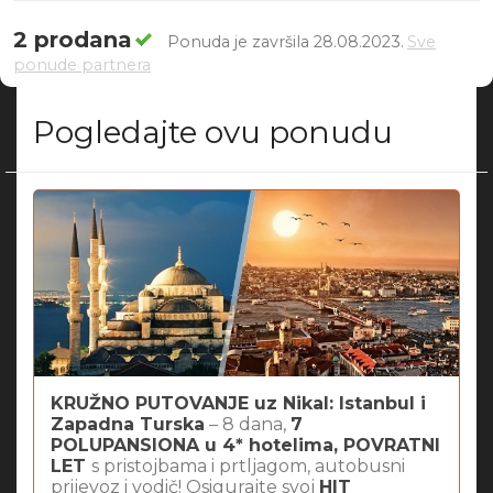
2 prodana
Ponuda je završila 28.08.2023.
Sve
ponude partnera
Pogledajte ovu ponudu
KRUŽNO PUTOVANJE uz Nikal: Istanbul i
Zapadna Turska
– 8 dana,
7
POLUPANSIONA u 4* hotelima, POVRATNI
LET
s pristojbama i prtljagom, autobusni
prijevoz i vodič! Osigurajte svoj
HIT