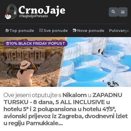
search
menu
#NajboljePonude
local_fire_department
format_list_bulleted
new_label
Top ponude
Sve ponude
Nove ponude
Putovanja
featured_seasonal_and_gifts
10% BLACK FRIDAY POPUST
Ove jeseni otputujte s
Nikalom
u
ZAPADNU
TURSKU -
8 dana, 5 ALL INCLUSIVE u
hotelu 5* i 2 polupansiona u hotelu 4*/5*,
avionski prijevoz iz Zagreba,
dvodnevni izlet
u regiju Pamukkale...