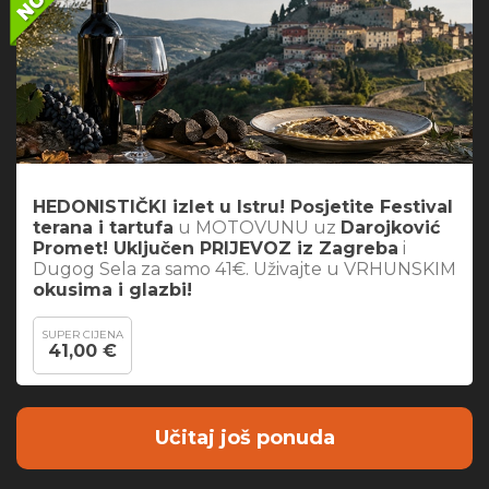
HEDONISTIČKI izlet u Istru! Posjetite Festival
terana i tartufa
u MOTOVUNU uz
Darojković
Promet! Uključen PRIJEVOZ iz Zagreba
i
Dugog Sela za samo 41€. Uživajte u VRHUNSKIM
okusima i glazbi!
SUPER CIJENA
41,00 €
Učitaj još ponuda