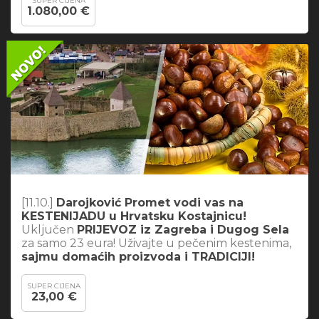
SUPER CIJENA
1.080,00 €
[11.10.]
Darojković Promet vodi vas na
KESTENIJADU u Hrvatsku Kostajnicu!
Uključen
PRIJEVOZ iz Zagreba i Dugog Sela
za samo 23 eura! Uživajte u pečenim kestenima,
sajmu domaćih proizvoda i TRADICIJI!
SUPER CIJENA
23,00 €