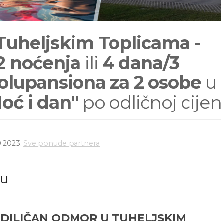
 Tuheljskim Toplicama -
2 noćenja
ili
4 dana/3
olupansiona za 2 osobe
u
oć i dan"
po odličnoj cijen
0.2023.
Sve ponude partnera
du
IDILIČAN ODMOR U TUHELJSKIM