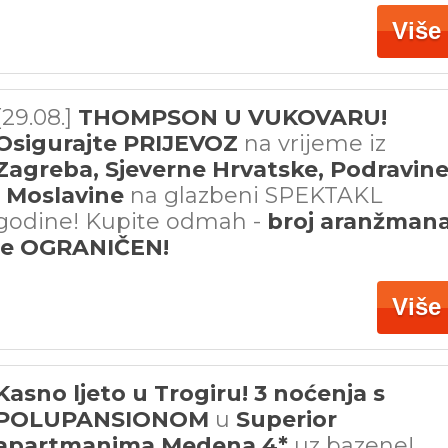
Više
[29.08.]
THOMPSON U VUKOVARU!
Osigurajte PRIJEVOZ
na vrijeme iz
Zagreba, Sjeverne Hrvatske, Podravin
i Moslavine
na glazbeni SPEKTAKL
godine! Kupite odmah -
broj aranžman
je OGRANIČEN!
Više
Kasno ljeto u Trogiru! 3 noćenja s
POLUPANSIONOM
u
Superior
apartmanima Medena 4*
uz bazene!