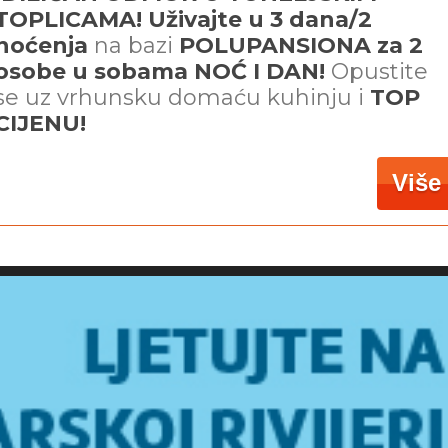
TOPLICAMA! Uživajte u 3 dana/2
noćenja
na bazi
POLUPANSIONA za 2
osobe u sobama NOĆ I DAN!
Opustite
se uz vrhunsku domaću kuhinju i
TOP
CIJENU!
Više