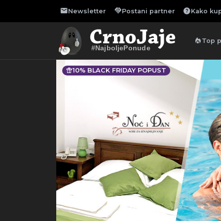
mail
handshake
help
Newsletter
Postani partner
Kako kup
local_fire_department
Top 
#NajboljePonude
featured_seasonal_and_gifts
10% BLACK FRIDAY POPUST