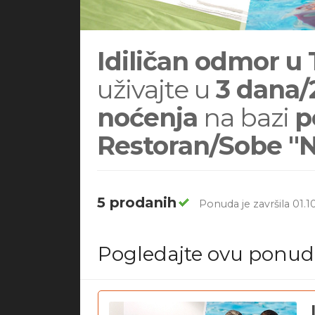
Idiličan odmor u
uživajte u
3 dana/
noćenja
na bazi
p
Restoran/Sobe "N
5 prodanih
Ponuda je završila 01.1
Pogledajte ovu ponu