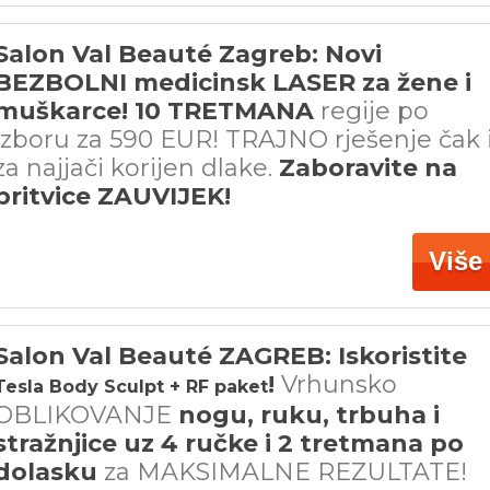
Salon Val Beauté Zagreb: Novi
BEZBOLNI medicinsk LASER za žene i
muškarce! 10 TRETMANA
regije po
izboru za 590 EUR! TRAJNO rješenje čak 
za najjači korijen dlake.
Zaboravite na
britvice ZAUVIJEK!
Više
Salon Val Beauté ZAGREB: Iskoristite
!
Vrhunsko
Tesla Body Sculpt + RF paket
OBLIKOVANJE
nogu, ruku, trbuha i
stražnjice uz 4 ručke i 2 tretmana po
dolasku
za MAKSIMALNE REZULTATE!