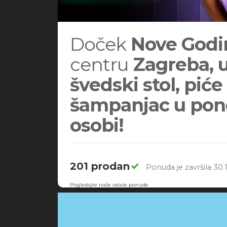
Doček
Nove Godin
centru
Zagreba, u
švedski stol, pić
šampanjac u pon
osobi!
201 prodan
Ponuda je završila 30.1
Pogledajte naše ostale ponude