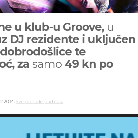
e u klub-u Groove,
u
z DJ rezidente i uključen
e dobrodošlice te
oć, za
samo
49 kn po
2.2014.
Sve ponude partnera