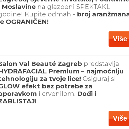
i Moslavine
na glazbeni SPEKTAKL
godine! Kupite odmah -
broj aranžman
je OGRANIČEN!
Više
Salon Val Beauté Zagreb
predstavlja
HYDRAFACIAL Premium – najmoćniju
tehnologiju za tvoje lice!
Osiguraj si
GLOW efekt bez potrebe za
oporavkom
i crvenilom.
Dođi i
ZABLISTAJ!
Više