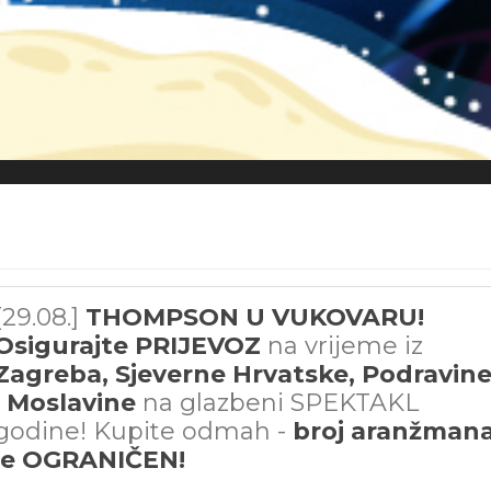
[29.08.]
THOMPSON U VUKOVARU!
Osigurajte PRIJEVOZ
na vrijeme iz
Zagreba, Sjeverne Hrvatske, Podravin
i Moslavine
na glazbeni SPEKTAKL
godine! Kupite odmah -
broj aranžman
je OGRANIČEN!