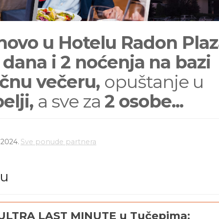
novo u Hotelu Radon Pla
 dana i 2 noćenja
na bazi
čnu večeru,
opuštanje u
elji,
a sve za
2 osobe...
.2024.
Sve ponude partnera
du
ULTRA LAST MINUTE u Tučepima: