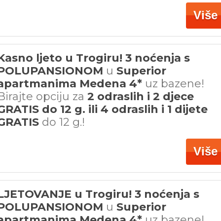
Više
Kasno ljeto u Trogiru! 3 noćenja s
POLUPANSIONOM
u
Superior
apartmanima Medena 4*
uz bazene!
Birajte opciju za
2 odraslih i 2 djece
GRATIS do 12 g. ili 4 odraslih i 1 dijete
GRATIS
do 12 g.!
Više
LJETOVANJE u Trogiru! 3 noćenja s
POLUPANSIONOM
u
Superior
apartmanima Medena 4*
uz bazene!