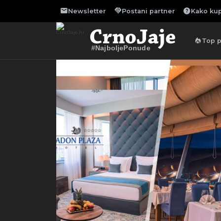
mail
handshake
help
Newsletter
Postani partner
Kako kup
local_fire_department
Top 
#NajboljePonude