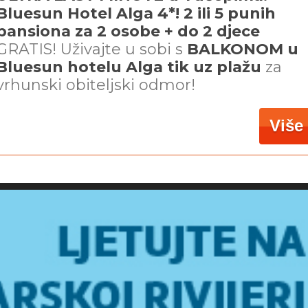
Bluesun Hotel Alga 4*! 2 ili 5 punih
pansiona za 2 osobe + do 2 djece
GRATIS! Uživajte u sobi s
BALKONOM u
Bluesun hotelu Alga tik uz plažu
za
vrhunski obiteljski odmor!
Više