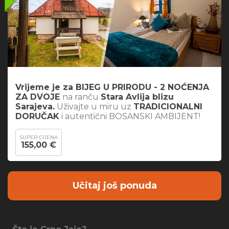
Vrijeme je za BIJEG U PRIRODU - 2 NOĆENJA
ZA DVOJE
na ranču
Stara Avlija blizu
Sarajeva.
Uživajte u miru uz
TRADICIONALNI
DORUČAK
i autentični BOSANSKI AMBIJENT!
SUPER CIJENA
155,00 €
Učitaj još ponuda