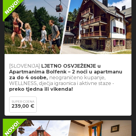
[SLOVENIJA]
LJETNO OSVJEŽENJE u
Apartmanima Bolfenk – 2 noći u apartmanu
za do 4 osobe,
neograničeno kupanje,
WELLNESS, dječja igraonica i aktivne staze -
preko tjedna ili vikenda!
SUPER CIJENA
239,00 €