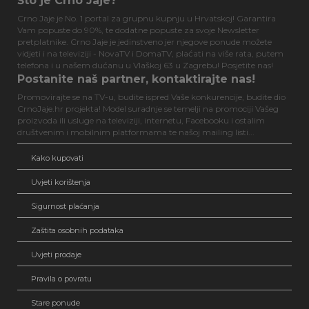
Što je Crno Jaje?
Crno Jaje je No. 1 portal za grupnu kupnju u Hrvatskoj! Garantira
Vam popuste do 90%, te dodatne popuste za svoje Newsletter
pretplatnike. Crno Jaje je jedinstveno jer njegove ponude možete
vidjeti i na televiziji - NovaTV i DomaTV, plaćati na više rata, putem
telefona i u našem dućanu u Vlaškoj 63 u Zagrebu! Posjetite nas!
Postanite naš partner, kontaktirajte nas!
Promovirajte se na TV-u, budite ispred Vaše konkurencije, budite dio
CrnoJaje.hr projekta! Model suradnje se temelji na promociji Vašeg
proizvoda ili usluge na televiziji, internetu, Facebooku i ostalim
društvenim i mobilnim platformama te našoj mailing listi...
Kako kupovati
Uvjeti korištenja
Sigurnost plaćanja
Zaštita osobnih podataka
Uvjeti prodaje
Pravila o povratu
Stare ponude