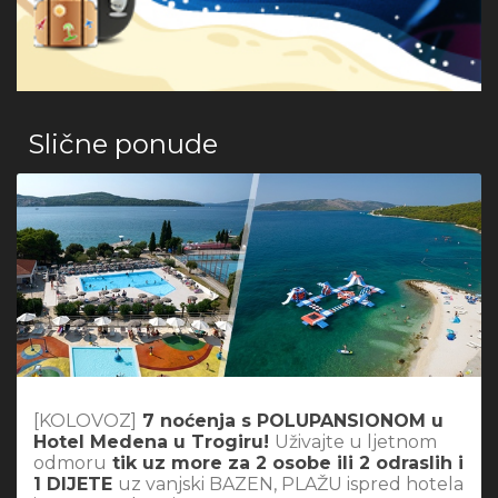
Slične ponude
[KOLOVOZ]
7 noćenja s POLUPANSIONOM u
Hotel Medena u Trogiru!
Uživajte u ljetnom
odmoru
tik uz more za 2 osobe ili 2 odraslih i
1 DIJETE
uz vanjski BAZEN, PLAŽU ispred hotela