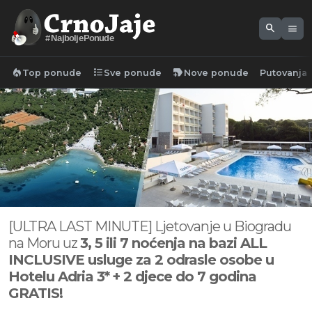
search
menu
#NajboljePonude
local_fire_department
format_list_bulleted
new_label
Top ponude
Sve ponude
Nove ponude
Putovanja
[ULTRA LAST MINUTE] Ljetovanje u Biogradu
na Moru uz
3, 5 ili 7 noćenja na bazi ALL
INCLUSIVE usluge za 2 odrasle osobe u
Hotelu Adria 3*
+ 2 djece do 7 godina
GRATIS!