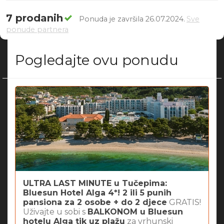
7 prodanih
Ponuda je završila 26.07.2024.
Sve
ponude partnera
Pogledajte ovu ponudu
ULTRA LAST MINUTE u Tučepima:
Bluesun Hotel Alga 4*! 2 ili 5 punih
pansiona za 2 osobe + do 2 djece
GRATIS!
Uživajte u sobi s
BALKONOM u Bluesun
hotelu Alga tik uz plažu
za vrhunski