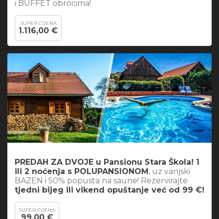
i BUFFET obrocima!
SUPER CIJENA
1.116,00 €
PREDAH ZA DVOJE u Pansionu Stara Škola! 1
ili 2 noćenja s POLUPANSIONOM
, uz vanjski
BAZEN i 50% popusta na saune! Rezervirajte
tjedni bijeg ili vikend opuštanje već od 99 €!
SUPER CIJENA
99,00 €