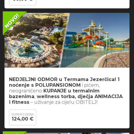
NEDJELJNI ODMOR u Termama Jezerčica! 1
noćenje s POLUPANSIONOM
i pićem,
neograničeno
KUPANJE u termalnim
bazenima
,
wellness torba, dječja ANIMACIJA
i fitness
– uživanje za cijelu OBITELJ!
SUPER CIJENA
124,00 €