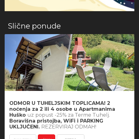
Slične ponude
ODMOR U TUHELJSKIM TOPLICAMA! 2
noćenja za 2 ili 4 osobe u Apartmanima
Huško
uz
popust -25% za Terme Tuhelj.
Boravišna pristojba, WiFi i PARKING
UKLJUČENI.
REZERVIRAJ ODMAH!