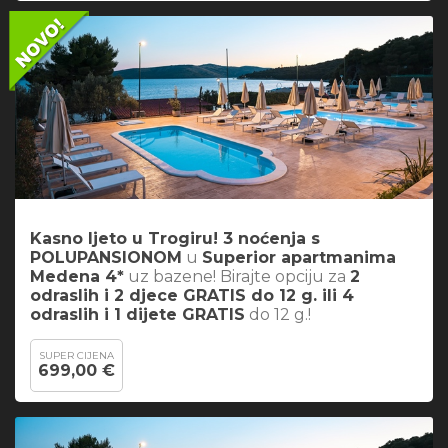
Kasno ljeto u Trogiru! 3 noćenja s
POLUPANSIONOM
u
Superior apartmanima
Medena 4*
uz bazene! Birajte opciju za
2
odraslih i 2 djece GRATIS do 12 g. ili 4
odraslih i 1 dijete GRATIS
do 12 g.!
SUPER CIJENA
699,00 €