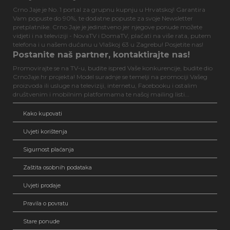
Crno Jaje je No. 1 portal za grupnu kupnju u Hrvatskoj! Garantira
Vam popuste do 90%, te dodatne popuste za svoje Newsletter
pretplatnike. Crno Jaje je jedinstveno jer njegove ponude možete
vidjeti i na televiziji - NovaTV i DomaTV, plaćati na više rata, putem
telefona i u našem dućanu u Vlaškoj 63 u Zagrebu! Posjetite nas!
Postanite naš partner, kontaktirajte nas!
Promovirajte se na TV-u, budite ispred Vaše konkurencije, budite dio
CrnoJaje.hr projekta! Model suradnje se temelji na promociji Vašeg
proizvoda ili usluge na televiziji, internetu, Facebooku i ostalim
društvenim i mobilnim platformama te našoj mailing listi...
Kako kupovati
Uvjeti korištenja
Sigurnost plaćanja
Zaštita osobnih podataka
Uvjeti prodaje
Pravila o povratu
Stare ponude