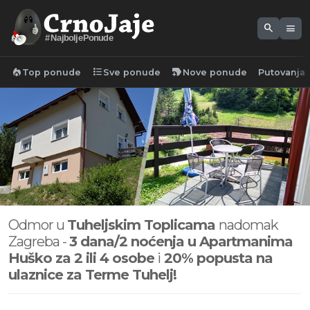
search
menu
#NajboljePonude
local_fire_department
format_list_bulleted
new_label
Top ponude
Sve ponude
Nove ponude
Putovanja
Odmor u
Tuheljskim Toplicama
nadomak
Zagreba -
3 dana/2 noćenja u Apartmanima
Huško za 2 ili 4 osobe
i
20% popusta na
ulaznice za Terme Tuhelj!