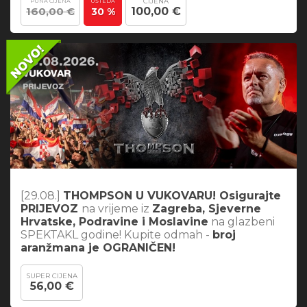
CIJENA
PUNA CIJENA
UŠTEDA
160,00 €
100,00 €
30 %
[29.08.]
THOMPSON U VUKOVARU! Osigurajte
PRIJEVOZ
na vrijeme iz
Zagreba, Sjeverne
Hrvatske, Podravine i Moslavine
na glazbeni
SPEKTAKL godine! Kupite odmah -
broj
aranžmana je OGRANIČEN!
SUPER CIJENA
56,00 €