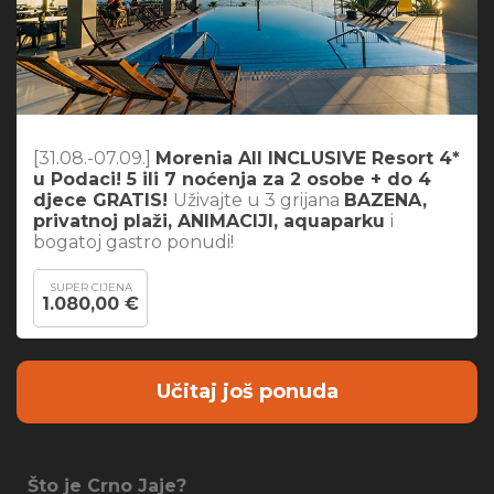
[31.08.-07.09.]
Morenia All INCLUSIVE Resort 4*
u Podaci! 5 ili 7 noćenja za 2 osobe + do 4
djece GRATIS!
Uživajte u 3 grijana
BAZENA,
privatnoj plaži, ANIMACIJI, aquaparku
i
bogatoj gastro ponudi!
SUPER CIJENA
1.080,00 €
Učitaj još ponuda
Što je Crno Jaje?