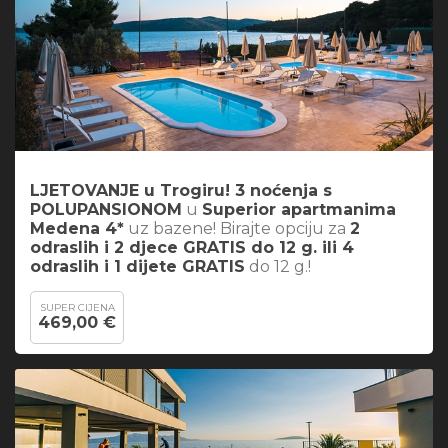
LJETOVANJE u Trogiru! 3 noćenja s
POLUPANSIONOM
u
Superior apartmanima
Medena 4*
uz bazene! Birajte opciju za
2
odraslih i 2 djece GRATIS do 12 g. ili 4
odraslih i 1 dijete GRATIS
do 12 g.!
SUPER CIJENA
469,00 €