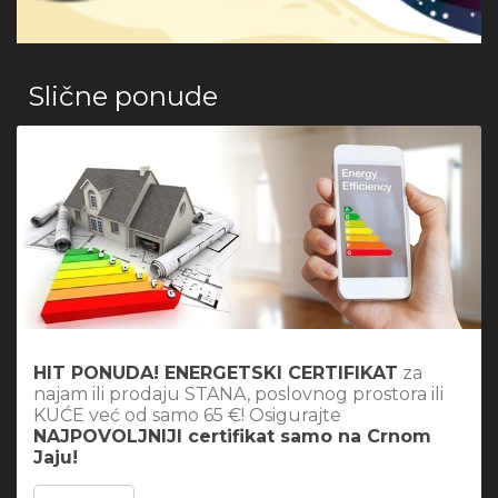
Slične ponude
HIT PONUDA! ENERGETSKI CERTIFIKAT
za
najam ili prodaju STANA, poslovnog prostora ili
KUĆE već od samo 65 €! Osigurajte
NAJPOVOLJNIJI certifikat samo na Crnom
Jaju!