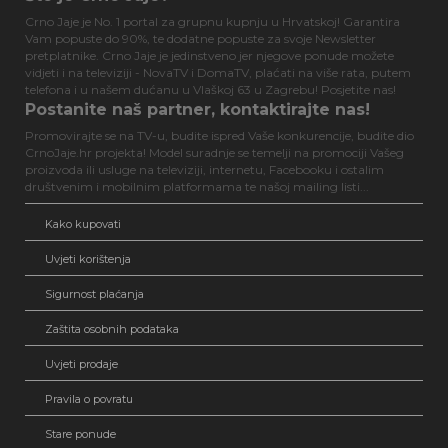
Crno Jaje je No. 1 portal za grupnu kupnju u Hrvatskoj! Garantira
Vam popuste do 90%, te dodatne popuste za svoje Newsletter
pretplatnike. Crno Jaje je jedinstveno jer njegove ponude možete
vidjeti i na televiziji - NovaTV i DomaTV, plaćati na više rata, putem
telefona i u našem dućanu u Vlaškoj 63 u Zagrebu! Posjetite nas!
Postanite naš partner, kontaktirajte nas!
Promovirajte se na TV-u, budite ispred Vaše konkurencije, budite dio
CrnoJaje.hr projekta! Model suradnje se temelji na promociji Vašeg
proizvoda ili usluge na televiziji, internetu, Facebooku i ostalim
društvenim i mobilnim platformama te našoj mailing listi...
Kako kupovati
Uvjeti korištenja
Sigurnost plaćanja
Zaštita osobnih podataka
Uvjeti prodaje
Pravila o povratu
Stare ponude