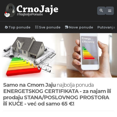
search
menu
#NajboljePonude
local_fire_department
format_list_bulleted
new_label
Top ponude
Sve ponude
Nove ponude
Putovanja
Samo na Crnom Jaju
najbolja ponuda
ENERGETSKOG CERTIFIKATA - za najam ili
prodaju STANA/POSLOVNOG PROSTORA
ili KUĆE - već od samo 65
€!