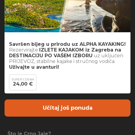
Savršen bijeg u prirodu uz ALPHA KAYAKING!
Rezervirajte
IZLETE KAJAKOM iz Zagreba na
DESTINACIJU PO VAŠEM IZBORU
uz uključen
PRIJEVOZ, stabilne kajake i stručnog vodiča.
Uživajte u avanturi!
SUPER CIJENA
24,00 €
Učitaj još ponuda
Što je Crno Jaje?