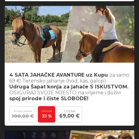
4 SATA JAHAČKE AVANTURE uz Kupu
za samo
69 €! Terensko jahanje (hod, kas, galop) -
Udruga Šapat konja za jahače S ISKUSTVOM.
OSIGURAJ SVOJE MJESTO na vrijeme i doživi
spoj prirode i čiste SLOBODE!
CIJENA
PUNA CIJENA
UŠTEDA
100,00 €
69,00 €
31 %