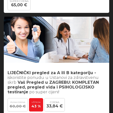
SUPER CIJENA
65,00 €
LIJEČNIČKI pregled za A ili B kategoriju -
iskoristite ponudu
u Ustanovi za zdravstvenu
skrb
Vaš Pregled u ZAGREBU: KOMPLETAN
pregled, pregled vida i PSIHOLOGIJSKO
testiranje
po super cijeni!
CIJENA
PUNA CIJENA
UŠTEDA
60,00 €
33,84 €
43 %