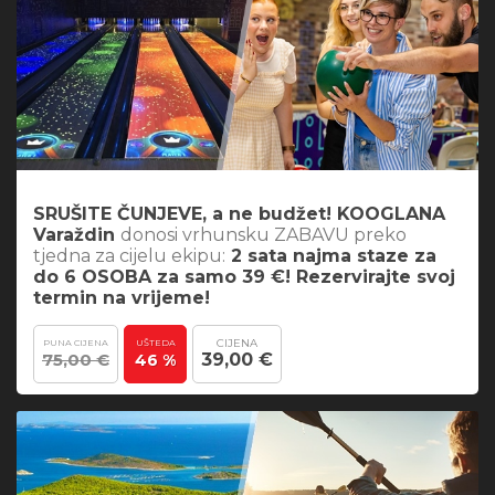
SRUŠITE ČUNJEVE, a ne budžet! KOOGLANA
Varaždin
donosi vrhunsku ZABAVU preko
tjedna za cijelu ekipu:
2 sata najma staze za
do 6 OSOBA za samo 39 €! Rezervirajte svoj
termin na vrijeme!
CIJENA
PUNA CIJENA
UŠTEDA
75,00 €
39,00 €
46 %