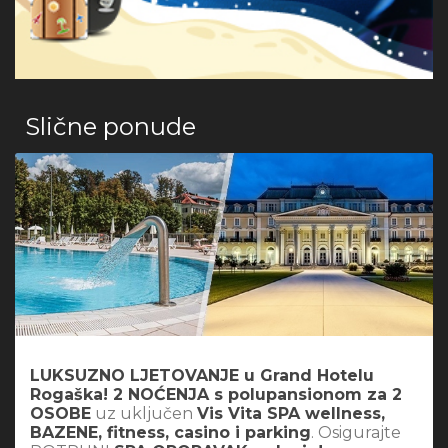
Slične ponude
LUKSUZNO LJETOVANJE u Grand Hotelu
Rogaška! 2 NOĆENJA s polupansionom za 2
OSOBE
uz uključen
Vis Vita SPA wellness,
BAZENE, fitness, casino i parking
. Osigurajte