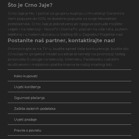
Što je Crno Jaje?
Crno Jaje je No. 1 portal za grupnu kupnju u Hrvatskoj! Garantira
Vam popuste do 90%, te dodatne popuste za svoje Newsletter
pretplatnike. Crno Jaje je jedinstveno jer njegove ponude možete
vidjeti i na televiziji - NovaTV i DomaTV, plaćati na više rata, putem
telefona i u našem dućanu u Vlaškoj 63 u Zagrebu! Posjetite nas!
Postanite naš partner, kontaktirajte nas!
Promovirajte se na TV-u, budite ispred Vaše konkurencije, budite dio
CrnoJaje.hr projekta! Model suradnje se temelji na promociji Vašeg
proizvoda ili usluge na televiziji, internetu, Facebooku i ostalim
društvenim i mobilnim platformama te našoj mailing listi...
Kako kupovati
Uvjeti korištenja
Sigurnost plaćanja
Zaštita osobnih podataka
Uvjeti prodaje
Pravila o povratu