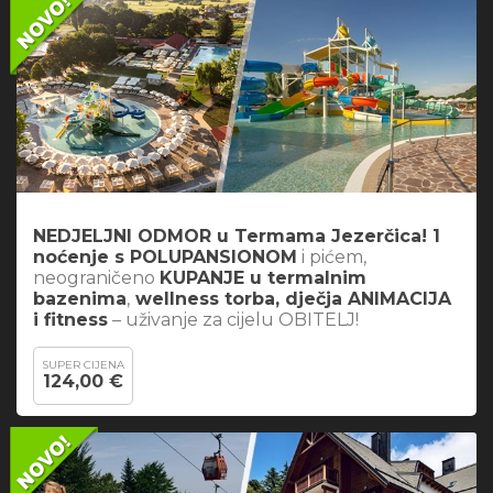
NEDJELJNI ODMOR u Termama Jezerčica! 1
noćenje s POLUPANSIONOM
i pićem,
neograničeno
KUPANJE u termalnim
bazenima
,
wellness torba, dječja ANIMACIJA
i fitness
– uživanje za cijelu OBITELJ!
SUPER CIJENA
124,00 €