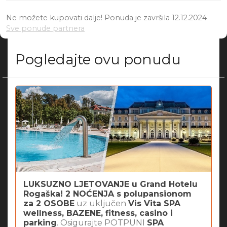
Ne možete kupovati dalje! Ponuda je završila 12.12.2024
Sve ponude partnera
Pogledajte ovu ponudu
LUKSUZNO LJETOVANJE u Grand Hotelu
Rogaška! 2 NOĆENJA s polupansionom
za 2 OSOBE
uz uključen
Vis Vita SPA
wellness, BAZENE, fitness, casino i
parking
. Osigurajte POTPUNI
SPA