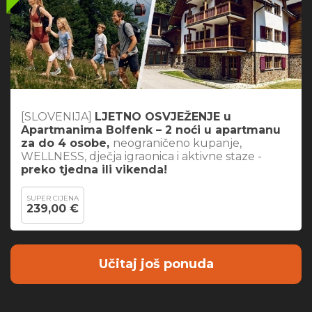
[SLOVENIJA]
LJETNO OSVJEŽENJE u
Apartmanima Bolfenk – 2 noći u apartmanu
za do 4 osobe,
neograničeno kupanje,
WELLNESS, dječja igraonica i aktivne staze -
preko tjedna ili vikenda!
SUPER CIJENA
239,00 €
Učitaj još ponuda