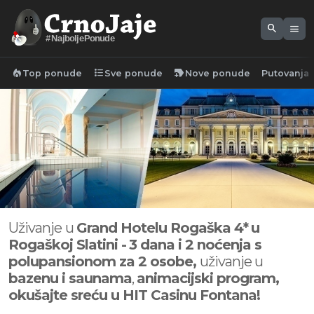
search
menu
#NajboljePonude
local_fire_department
format_list_bulleted
new_label
Top ponude
Sve ponude
Nove ponude
Putovanja
Uživanje
u
Grand Hotelu Rogaška 4*
u
Rogaškoj Slatini -
3 dana i 2 noćenja s
polupansionom za 2 osobe,
uživanje u
bazenu i saunama
,
animacijski program,
okušajte sreću u HIT Casinu Fontana!