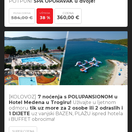
POTPUNI
SPA OPORAVAK u dvoje!
CIJENA
PUNA CIJENA
UŠTEDA
584,00 €
360,00 €
38 %
[KOLOVOZ]
7 noćenja s POLUPANSIONOM u
Hotel Medena u Trogiru!
Uživajte u ljetnom
odmoru
tik uz more za 2 osobe ili 2 odraslih i
1 DIJETE
uz vanjski BAZEN, PLAŽU ispred hotela
i BUFFET obrocima!
SUPER CIJENA