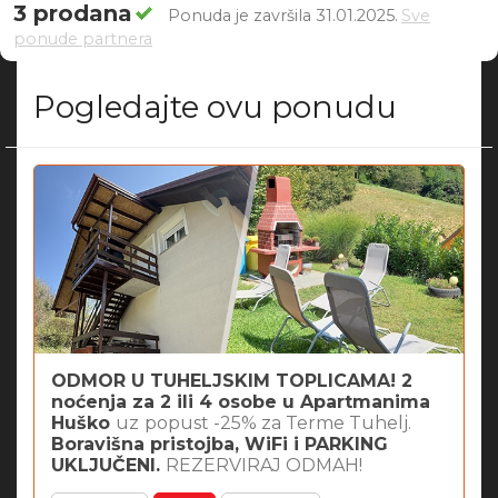
3 prodana
Ponuda je završila 31.01.2025.
Sve
ponude partnera
Pogledajte ovu ponudu
ODMOR U TUHELJSKIM TOPLICAMA! 2
noćenja za 2 ili 4 osobe u Apartmanima
Huško
uz
popust -25% za Terme Tuhelj.
Boravišna pristojba, WiFi i PARKING
UKLJUČENI.
REZERVIRAJ ODMAH!