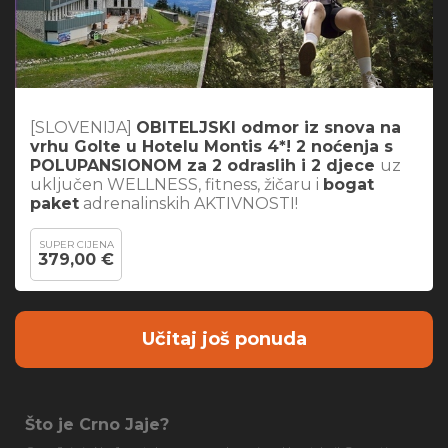
[SLOVENIJA]
OBITELJSKI odmor iz snova na
vrhu Golte u Hotelu Montis 4*! 2 noćenja s
POLUPANSIONOM za 2 odraslih i 2 djece
uz
uključen WELLNESS, fitness, žičaru i
bogat
paket
adrenalinskih AKTIVNOSTI!
SUPER CIJENA
379,00 €
Učitaj još ponuda
Što je Crno Jaje?