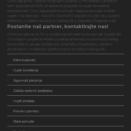
Crno Jaje je No. 1 portal za grupnu kupnju u Hrvatskoj! Garantira
Vam popuste do 90%, te dodatne popuste za svoje Newsletter
pretplatnike. Crno Jaje je jedinstveno jer njegove ponude možete
vidjeti i na televiziji - NovaTV i DomaTV, plaćati na više rata, putem
telefona i u našem dućanu u Vlaškoj 63 u Zagrebu! Posjetite nas!
Postanite naš partner, kontaktirajte nas!
Promovirajte se na TV-u, budite ispred Vaše konkurencije, budite dio
CrnoJaje.hr projekta! Model suradnje se temelji na promociji Vašeg
proizvoda ili usluge na televiziji, internetu, Facebooku i ostalim
društvenim i mobilnim platformama te našoj mailing listi...
Kako kupovati
Uvjeti korištenja
Sigurnost plaćanja
Zaštita osobnih podataka
Uvjeti prodaje
Pravila o povratu
Stare ponude