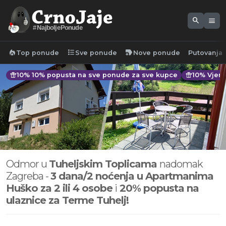
search
menu
#NajboljePonude
local_fire_department
format_list_bulleted
new_label
Top ponude
Sve ponude
Nove ponude
Putovanja
featured_seasonal_and_gifts
10% 10% popusta na sve ponude za sve kupce
featured_seasonal_and_gifts
10% Vjern
Odmor u
Tuheljskim Toplicama
nadomak
Zagreba -
3 dana/2 noćenja u Apartmanima
Huško za 2 ili 4 osobe
i
20% popusta na
ulaznice za Terme Tuhelj!