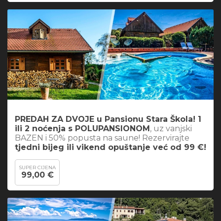
PREDAH ZA DVOJE u Pansionu Stara Škola! 1
ili 2 noćenja s POLUPANSIONOM
, uz vanjski
BAZEN i 50% popusta na saune! Rezervirajte
tjedni bijeg ili vikend opuštanje već od 99 €!
SUPER CIJENA
99,00 €