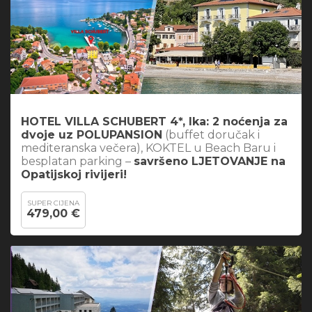
HOTEL VILLA SCHUBERT 4*, Ika: 2 noćenja za
dvoje uz POLUPANSION
(buffet doručak i
mediteranska večera), KOKTEL u Beach Baru i
besplatan parking –
savršeno LJETOVANJE na
Opatijskoj rivijeri!
SUPER CIJENA
479,00 €