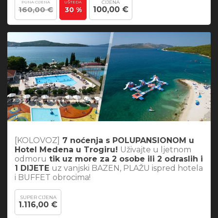
CIJENA
PUNA CIJENA
UŠTEDA
160,00 €
100,00 €
30 %
[KOLOVOZ]
7 noćenja s POLUPANSIONOM u
Hotel Medena u Trogiru!
Uživajte u ljetnom
odmoru
tik uz more za 2 osobe ili 2 odraslih i
1 DIJETE
uz vanjski BAZEN, PLAŽU ispred hotela
i BUFFET obrocima!
SUPER CIJENA
1.116,00 €