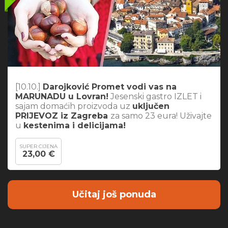
[10.10.]
Darojković Promet vodi vas na
MARUNADU u Lovran!
Jesenski gastro IZLET i
sajam domaćih proizvoda uz
uključen
PRIJEVOZ iz Zagreba
za samo 23 eura! Uživajte
u
kestenima i delicijama!
SUPER CIJENA
23,00 €
Učitaj još ponuda