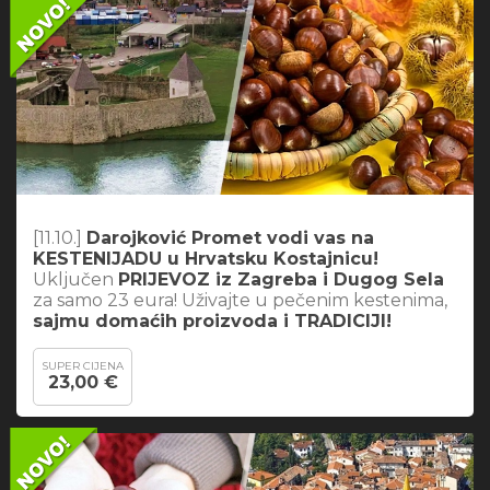
[11.10.]
Darojković Promet vodi vas na
KESTENIJADU u Hrvatsku Kostajnicu!
Uključen
PRIJEVOZ iz Zagreba i Dugog Sela
za samo 23 eura! Uživajte u pečenim kestenima,
sajmu domaćih proizvoda i TRADICIJI!
SUPER CIJENA
23,00 €