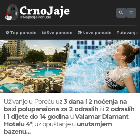
search
menu
#NajboljePonude
local_fire_department
format_list_bulleted
new_label
Top ponude
Sve ponude
Nove ponude
Putovanja
Uživanje u
Poreču uz
3 dana i 2 noćenja na
bazi polupansiona za 2 odraslih
ili
2 odraslih
i
1 dijete do 14 godina
u
Valamar Diamant
Hotelu 4*
, uz
opuštanje u
unutarnjem
bazenu...