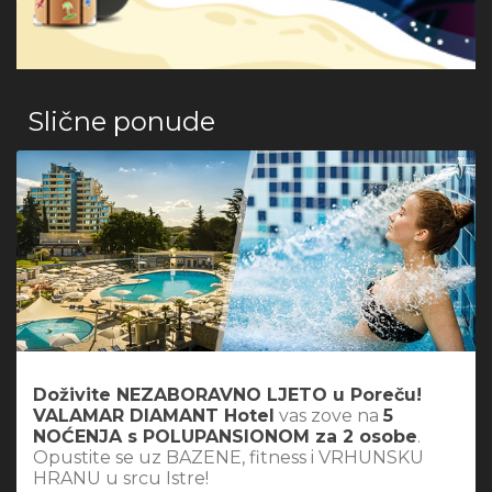
Slične ponude
Doživite NEZABORAVNO LJETO u Poreču!
VALAMAR DIAMANT Hotel
vas zove na
5
NOĆENJA s POLUPANSIONOM za 2 osobe
.
Opustite se uz BAZENE, fitness i VRHUNSKU
HRANU u srcu Istre!