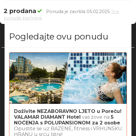
2 prodana
Ponuda je završila 05.02.2025.
Sve
ponude partnera
Pogledajte ovu ponudu
Doživite NEZABORAVNO LJETO u Poreču!
VALAMAR DIAMANT Hotel
vas zove na
5
NOĆENJA s POLUPANSIONOM za 2 osobe
.
Opustite se uz BAZENE, fitness i VRHUNSKU
HRANU u srcu Istre!