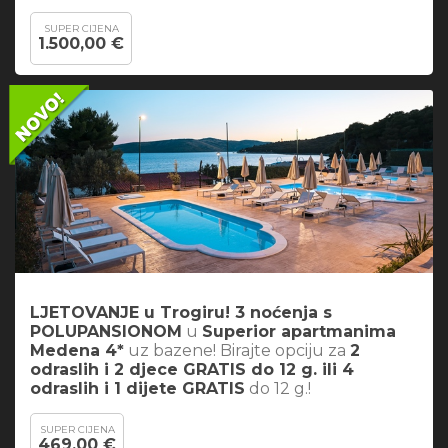
SUPER CIJENA
1.500,00 €
LJETOVANJE u Trogiru! 3 noćenja s
POLUPANSIONOM
u
Superior apartmanima
Medena 4*
uz bazene! Birajte opciju za
2
odraslih i 2 djece GRATIS do 12 g. ili 4
odraslih i 1 dijete GRATIS
do 12 g.!
SUPER CIJENA
469,00 €