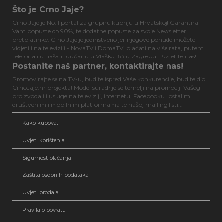
Što je Crno Jaje?
Crno Jaje je No. 1 portal za grupnu kupnju u Hrvatskoj! Garantira
Vam popuste do 90%, te dodatne popuste za svoje Newsletter
pretplatnike. Crno Jaje je jedinstveno jer njegove ponude možete
vidjeti i na televiziji - NovaTV i DomaTV, plaćati na više rata, putem
telefona i u našem dućanu u Vlaškoj 63 u Zagrebu! Posjetite nas!
Postanite naš partner, kontaktirajte nas!
Promovirajte se na TV-u, budite ispred Vaše konkurencije, budite dio
CrnoJaje.hr projekta! Model suradnje se temelji na promociji Vašeg
proizvoda ili usluge na televiziji, internetu, Facebooku i ostalim
društvenim i mobilnim platformama te našoj mailing listi...
Kako kupovati
Uvjeti korištenja
Sigurnost plaćanja
Zaštita osobnih podataka
Uvjeti prodaje
Pravila o povratu