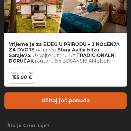
Vrijeme je za BIJEG U PRIRODU - 2 NOĆENJA
ZA DVOJE
na ranču
Stara Avlija blizu
Sarajeva.
Uživajte u miru uz
TRADICIONALNI
DORUČAK
i autentični BOSANSKI AMBIJENT!
SUPER CIJENA
155,00 €
Učitaj još ponuda
Što je Crno Jaje?