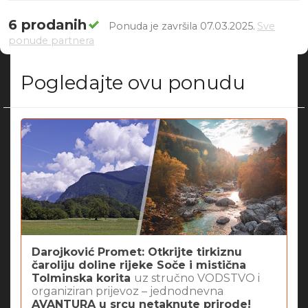
6 prodanih
Ponuda je završila 07.03.2025.
Sve
ponude partnera
Pogledajte ovu ponudu
Darojković Promet: Otkrijte tirkiznu
čaroliju doline rijeke Soče i mistična
Tolminska korita
uz stručno VODSTVO i
organiziran prijevoz – jednodnevna
AVANTURA u srcu netaknute prirode!