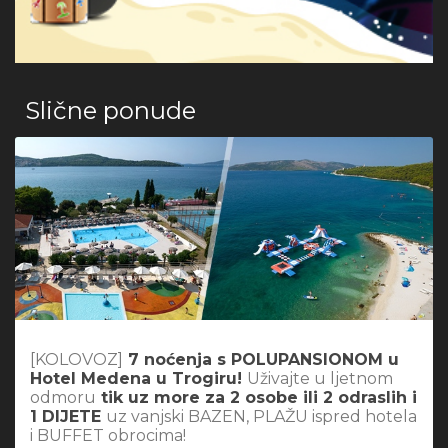
Slične ponude
[KOLOVOZ]
7 noćenja s POLUPANSIONOM u
Hotel Medena u Trogiru!
Uživajte u ljetnom
odmoru
tik uz more za 2 osobe ili 2 odraslih i
1 DIJETE
uz vanjski BAZEN, PLAŽU ispred hotela
i BUFFET obrocima!