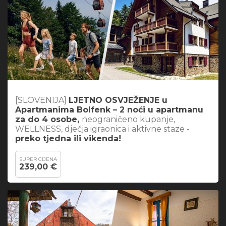
[SLOVENIJA]
LJETNO OSVJEŽENJE u
Apartmanima Bolfenk – 2 noći u apartmanu
za do 4 osobe,
neograničeno kupanje,
WELLNESS, dječja igraonica i aktivne staze -
preko tjedna ili vikenda!
SUPER CIJENA
239,00 €