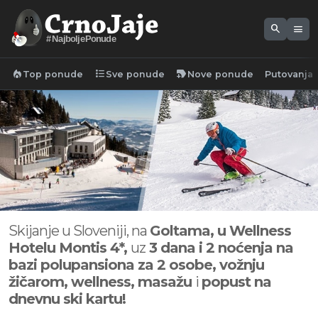
search
menu
#NajboljePonude
local_fire_department
format_list_bulleted
new_label
Top ponude
Sve ponude
Nove ponude
Putovanja
Skijanje u Sloveniji, na
Goltama, u Wellness
Hotelu Montis 4*,
uz
3 dana i 2 noćenja na
bazi polupansiona za 2 osobe, vožnju
žičarom,
wellness, masažu
i
popust na
dnevnu ski kartu!