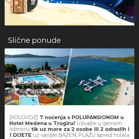
Slične ponude
[KOLOVOZ]
7 noćenja s POLUPANSIONOM u
Hotel Medena u Trogiru!
Uživajte u ljetnom
odmoru
tik uz more za 2 osobe ili 2 odraslih i
1 DIJETE
uz vanjski BAZEN, PLAŽU ispred hotela