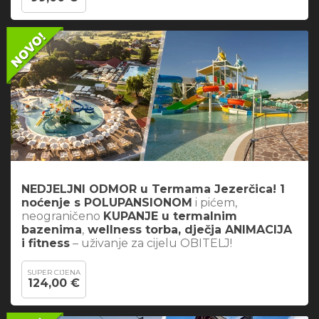
NEDJELJNI ODMOR u Termama Jezerčica! 1
noćenje s POLUPANSIONOM
i pićem,
neograničeno
KUPANJE u termalnim
bazenima
,
wellness torba, dječja ANIMACIJA
i fitness
– uživanje za cijelu OBITELJ!
SUPER CIJENA
124,00 €