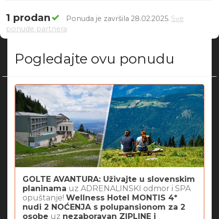
1 prodan
Ponuda je završila 28.02.2025.
Sve
ponude partnera
Pogledajte ovu ponudu
GOLTE AVANTURA: Uživajte u slovenskim
planinama
uz ADRENALINSKI odmor i SPA
opuštanje!
Wellness Hotel MONTIS 4*
nudi 2 NOĆENJA s polupansionom za 2
osobe
uz
nezaboravan ZIPLINE i