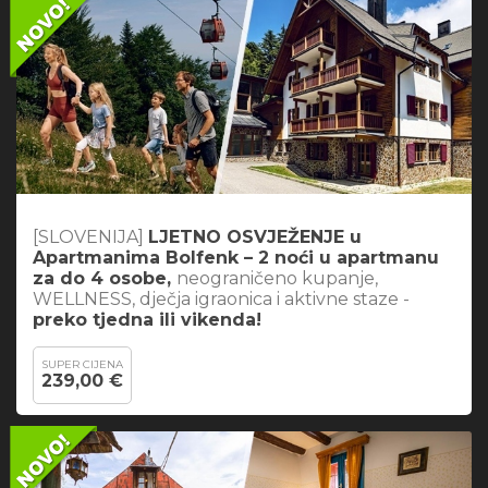
[SLOVENIJA]
LJETNO OSVJEŽENJE u
Apartmanima Bolfenk – 2 noći u apartmanu
za do 4 osobe,
neograničeno kupanje,
WELLNESS, dječja igraonica i aktivne staze -
preko tjedna ili vikenda!
SUPER CIJENA
239,00 €