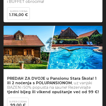
i BUFFET obrocima!
SUPER CIJENA
1.116,00 €
PREDAH ZA DVOJE u Pansionu Stara Škola! 1
ili 2 noćenja s POLUPANSIONOM
, uz vanjski
BAZEN i 50% popusta na saune! Rezervirajte
tjedni bijeg ili vikend opuštanje već od 99 €!
SUPER CIJENA
99,00 €