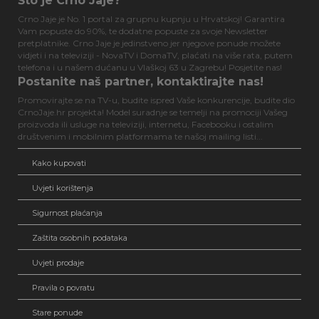
Što je Crno Jaje?
Crno Jaje je No. 1 portal za grupnu kupnju u Hrvatskoj! Garantira
Vam popuste do 90%, te dodatne popuste za svoje Newsletter
pretplatnike. Crno Jaje je jedinstveno jer njegove ponude možete
vidjeti i na televiziji - NovaTV i DomaTV, plaćati na više rata, putem
telefona i u našem dućanu u Vlaškoj 63 u Zagrebu! Posjetite nas!
Postanite naš partner, kontaktirajte nas!
Promovirajte se na TV-u, budite ispred Vaše konkurencije, budite dio
CrnoJaje.hr projekta! Model suradnje se temelji na promociji Vašeg
proizvoda ili usluge na televiziji, internetu, Facebooku i ostalim
društvenim i mobilnim platformama te našoj mailing listi...
Kako kupovati
Uvjeti korištenja
Sigurnost plaćanja
Zaštita osobnih podataka
Uvjeti prodaje
Pravila o povratu
Stare ponude