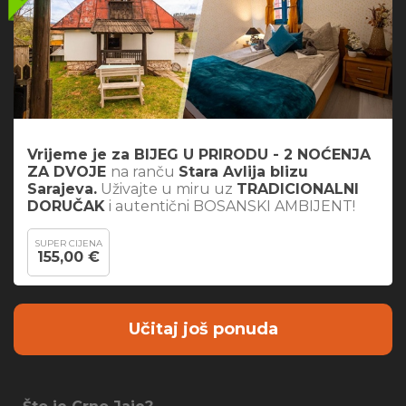
Vrijeme je za BIJEG U PRIRODU - 2 NOĆENJA
ZA DVOJE
na ranču
Stara Avlija blizu
Sarajeva.
Uživajte u miru uz
TRADICIONALNI
DORUČAK
i autentični BOSANSKI AMBIJENT!
SUPER CIJENA
155,00 €
Učitaj još ponuda