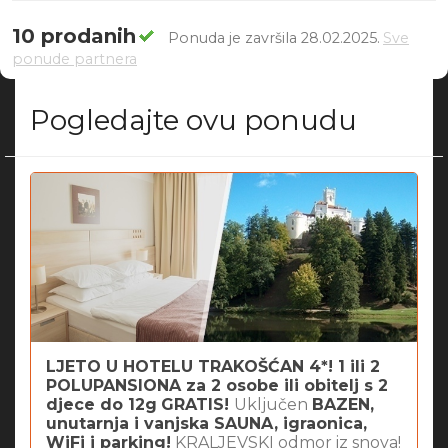
10 prodanih
Ponuda je završila 28.02.2025.
Sve
ponude partnera
Pogledajte ovu ponudu
LJETO U HOTELU TRAKOŠĆAN 4*! 1 ili 2
POLUPANSIONA za 2 osobe ili obitelj s 2
djece do 12g
GRATIS!
Uključen
BAZEN,
unutarnja i vanjska SAUNA, igraonica,
WiFi i parking!
KRALJEVSKI odmor iz snova!