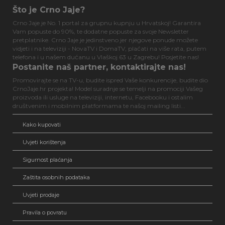
Što je Crno Jaje?
Crno Jaje je No. 1 portal za grupnu kupnju u Hrvatskoj! Garantira
Vam popuste do 90%, te dodatne popuste za svoje Newsletter
pretplatnike. Crno Jaje je jedinstveno jer njegove ponude možete
vidjeti i na televiziji - NovaTV i DomaTV, plaćati na više rata, putem
telefona i u našem dućanu u Vlaškoj 63 u Zagrebu! Posjetite nas!
Postanite naš partner, kontaktirajte nas!
Promovirajte se na TV-u, budite ispred Vaše konkurencije, budite dio
CrnoJaje.hr projekta! Model suradnje se temelji na promociji Vašeg
proizvoda ili usluge na televiziji, internetu, Facebooku i ostalim
društvenim i mobilnim platformama te našoj mailing listi...
Kako kupovati
Uvjeti korištenja
Sigurnost plaćanja
Zaštita osobnih podataka
Uvjeti prodaje
Pravila o povratu