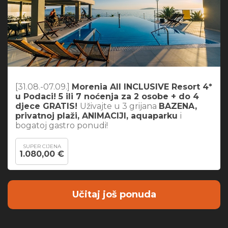
[31.08.-07.09.]
Morenia All INCLUSIVE Resort 4*
u Podaci! 5 ili 7 noćenja za 2 osobe + do 4
djece GRATIS!
Uživajte u 3 grijana
BAZENA,
privatnoj plaži, ANIMACIJI, aquaparku
i
bogatoj gastro ponudi!
SUPER CIJENA
1.080,00 €
Učitaj još ponuda