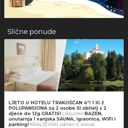
Slične ponude
LJETO U HOTELU TRAKOŠĆAN 4*! 1 ili 2
POLUPANSIONA za 2 osobe ili obitelj s 2
djece do 12g
GRATIS!
Uključen
BAZEN,
unutarnja i vanjska SAUNA, igraonica, WiFi i
parking!
KRALJEVSKI odmor iz snova!