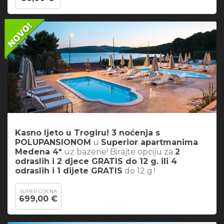
Kasno ljeto u Trogiru! 3 noćenja s
POLUPANSIONOM
u
Superior apartmanima
Medena 4*
uz bazene! Birajte opciju za
2
odraslih i 2 djece GRATIS do 12 g. ili 4
odraslih i 1 dijete GRATIS
do 12 g.!
SUPER CIJENA
699,00 €