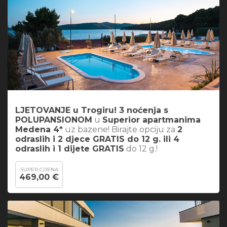
LJETOVANJE u Trogiru! 3 noćenja s
POLUPANSIONOM
u
Superior apartmanima
Medena 4*
uz bazene! Birajte opciju za
2
odraslih i 2 djece GRATIS do 12 g. ili 4
odraslih i 1 dijete GRATIS
do 12 g.!
SUPER CIJENA
469,00 €