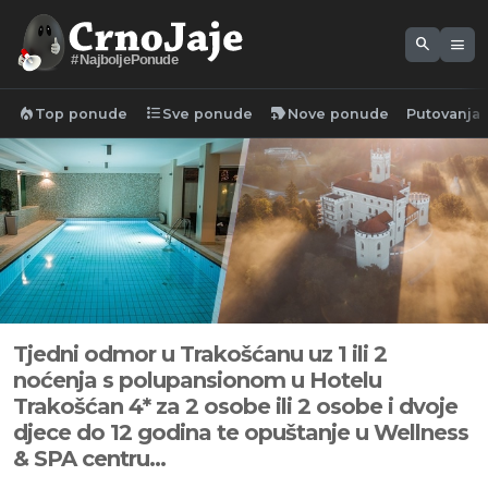
search
menu
#NajboljePonude
local_fire_department
format_list_bulleted
new_label
Top ponude
Sve ponude
Nove ponude
Putovanja
Tjedni odmor u Trakošćanu uz 1 ili 2
noćenja s polupansionom u Hotelu
Trakošćan 4* za 2 osobe ili 2 osobe i dvoje
djece do 12 godina te opuštanje u Wellness
& SPA centru...