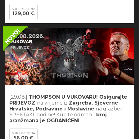
SUPER CIJENA
129,00 €
[29.08.]
THOMPSON U VUKOVARU! Osigurajte
PRIJEVOZ
na vrijeme iz
Zagreba, Sjeverne
Hrvatske, Podravine i Moslavine
na glazbeni
SPEKTAKL godine! Kupite odmah -
broj
aranžmana je OGRANIČEN!
SUPER CIJENA
56,00 €