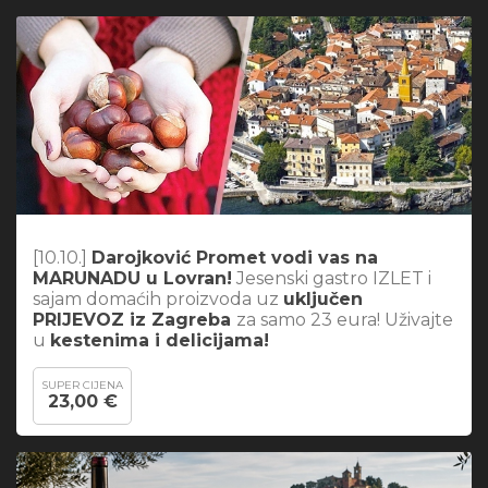
[10.10.]
Darojković Promet vodi vas na
MARUNADU u Lovran!
Jesenski gastro IZLET i
sajam domaćih proizvoda uz
uključen
PRIJEVOZ iz Zagreba
za samo 23 eura! Uživajte
u
kestenima i delicijama!
SUPER CIJENA
23,00 €