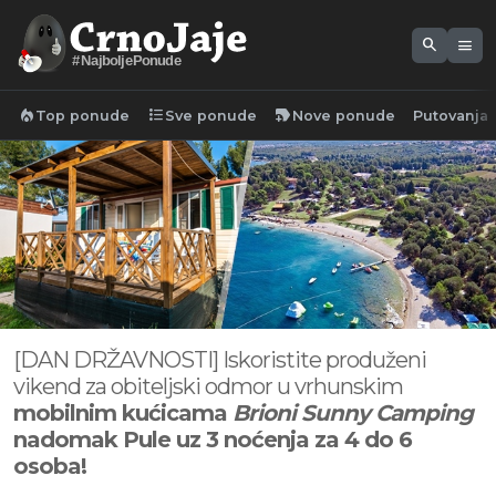
search
menu
#NajboljePonude
local_fire_department
format_list_bulleted
new_label
Top ponude
Sve ponude
Nove ponude
Putovanja
[DAN DRŽAVNOSTI] Iskoristite produženi
vikend za obiteljski odmor u vrhunskim
mobilnim kućicama
Brioni Sunny Camping
nadomak Pule uz 3 noćenja za 4 do 6
osoba!