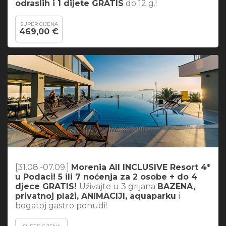
odraslih i 1 dijete GRATIS
do 12 g.!
SUPER CIJENA
469,00 €
[31.08.-07.09.]
Morenia All INCLUSIVE Resort 4*
u Podaci! 5 ili 7 noćenja za 2 osobe + do 4
djece GRATIS!
Uživajte u 3 grijana
BAZENA,
privatnoj plaži, ANIMACIJI, aquaparku
i
bogatoj gastro ponudi!