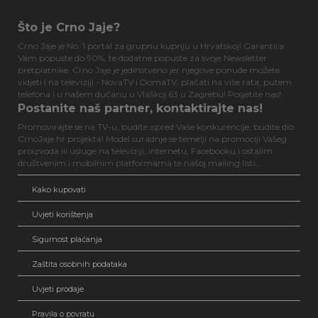
Što je Crno Jaje?
Crno Jaje je No. 1 portal za grupnu kupnju u Hrvatskoj! Garantira
Vam popuste do 90%, te dodatne popuste za svoje Newsletter
pretplatnike. Crno Jaje je jedinstveno jer njegove ponude možete
vidjeti i na televiziji - NovaTV i DomaTV, plaćati na više rata, putem
telefona i u našem dućanu u Vlaškoj 63 u Zagrebu! Posjetite nas!
Postanite naš partner, kontaktirajte nas!
Promovirajte se na TV-u, budite ispred Vaše konkurencije, budite dio
CrnoJaje.hr projekta! Model suradnje se temelji na promociji Vašeg
proizvoda ili usluge na televiziji, internetu, Facebooku i ostalim
društvenim i mobilnim platformama te našoj mailing listi...
Kako kupovati
Uvjeti korištenja
Sigurnost plaćanja
Zaštita osobnih podataka
Uvjeti prodaje
Pravila o povratu