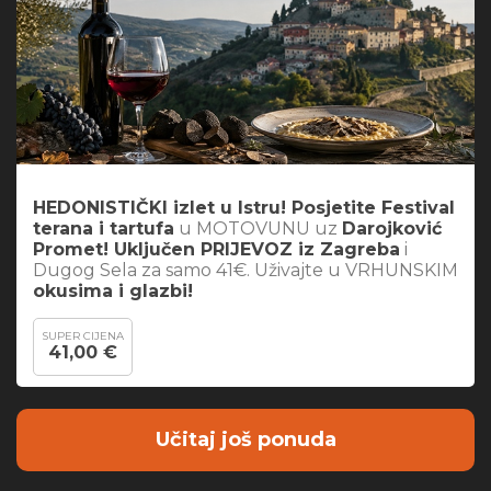
HEDONISTIČKI izlet u Istru! Posjetite Festival
terana i tartufa
u MOTOVUNU uz
Darojković
Promet! Uključen PRIJEVOZ iz Zagreba
i
Dugog Sela za samo 41€. Uživajte u VRHUNSKIM
okusima i glazbi!
SUPER CIJENA
41,00 €
Učitaj još ponuda