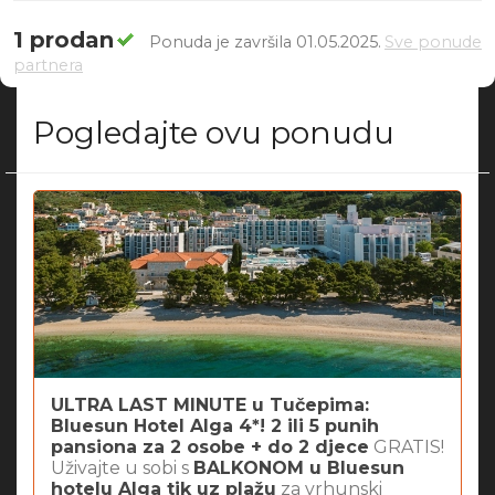
1 prodan
Ponuda je završila 01.05.2025.
Sve ponude
partnera
Pogledajte ovu ponudu
ULTRA LAST MINUTE u Tučepima:
Bluesun Hotel Alga 4*! 2 ili 5 punih
pansiona za 2 osobe + do 2 djece
GRATIS!
Uživajte u sobi s
BALKONOM u Bluesun
hotelu Alga tik uz plažu
za vrhunski