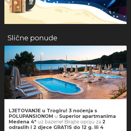
Slične ponude
LJETOVANJE u Trogiru! 3 noćenja s
POLUPANSIONOM
u
Superior apartmanima
Medena 4*
uz bazene! Birajte opciju za
2
odraslih i 2 djece GRATIS do 12 g. ili 4