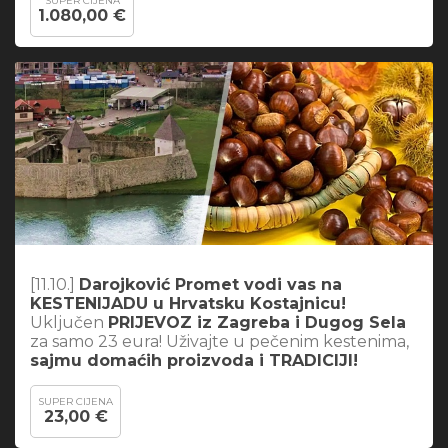
SUPER CIJENA
1.080,00 €
[11.10.]
Darojković Promet vodi vas na
KESTENIJADU u Hrvatsku Kostajnicu!
Uključen
PRIJEVOZ iz Zagreba i Dugog Sela
za samo 23 eura! Uživajte u pečenim kestenima,
sajmu domaćih proizvoda i TRADICIJI!
SUPER CIJENA
23,00 €