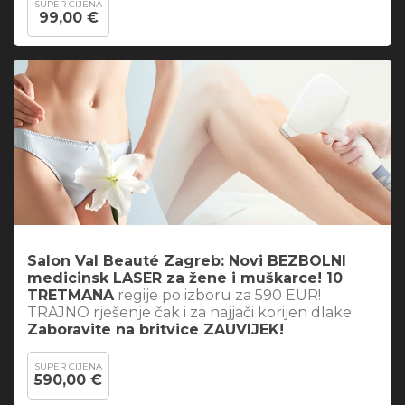
SUPER CIJENA
99,00 €
Salon Val Beauté Zagreb: Novi BEZBOLNI
medicinsk LASER za žene i muškarce! 10
TRETMANA
regije po izboru za 590 EUR!
TRAJNO rješenje čak i za najjači korijen dlake.
Zaboravite na britvice ZAUVIJEK!
SUPER CIJENA
590,00 €