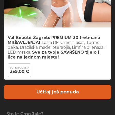
Val Beauté Zagreb: PREMIUM 30 tretmana
MRŠAVLJENJA!
Tesla RF, Green laser, Termo
deka, Brazilska maderoterapija, Limfna drenaža i
LED maska.
Sve za tvoje SAVRŠENO tijelo i
lice na jednom mjestu!
SUPER CIJENA
359,00 €
Učitaj još ponuda
Što je Crno Jaje?