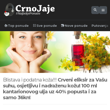
search
menu
#NajboljePonude
local_fire_department
format_list_bulleted
new_label
Top ponude
Sve ponude
Nove ponude
Putovanja
Blistava i podatna koža!!!
Crveni eliksir za Vašu
suhu, osjetljivu i nadraženu kožu!
100 ml
kantarionovog ulja uz 40% popusta i za
samo 36kn!