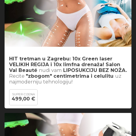
HIT tretman u Zagrebu: 10x Green laser
VELIKIH REGIJA i 10x limfna drenaža! Salon
Val Beauté
nudi vam
LIPOSUKCIJU BEZ NOŽA.
Recite
"zbogom" centimetrima i celulitu
uz
najmoderniju tehnologiju!
SUPER CIJENA
499,00 €