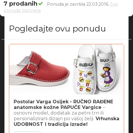
7 prodanih
Ponuda je završila 22.03.2016.
Sve
ponude partnera
Pogledajte ovu ponudu
Postolar Varga Osijek
- RUČNO RAĐENE
anatomske kožne PAPUČE Vargice
–
osnovni model, dodatak za petni trn ili
personalizirani dizajn po vašoj želji.
Vrhunska
UDOBNOST i tradicija izrade!