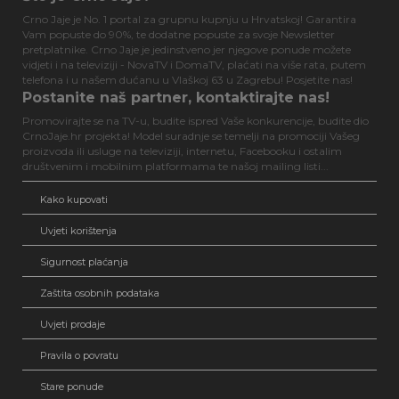
Crno Jaje je No. 1 portal za grupnu kupnju u Hrvatskoj! Garantira
Vam popuste do 90%, te dodatne popuste za svoje Newsletter
pretplatnike. Crno Jaje je jedinstveno jer njegove ponude možete
vidjeti i na televiziji - NovaTV i DomaTV, plaćati na više rata, putem
telefona i u našem dućanu u Vlaškoj 63 u Zagrebu! Posjetite nas!
Postanite naš partner, kontaktirajte nas!
Promovirajte se na TV-u, budite ispred Vaše konkurencije, budite dio
CrnoJaje.hr projekta! Model suradnje se temelji na promociji Vašeg
proizvoda ili usluge na televiziji, internetu, Facebooku i ostalim
društvenim i mobilnim platformama te našoj mailing listi...
Kako kupovati
Uvjeti korištenja
Sigurnost plaćanja
Zaštita osobnih podataka
Uvjeti prodaje
Pravila o povratu
Stare ponude