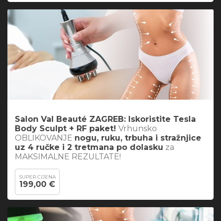
Salon Val Beauté ZAGREB: Iskoristite
Tesla
Body Sculpt + RF paket
!
Vrhunsko
OBLIKOVANJE
nogu, ruku, trbuha i stražnjice
uz 4 ručke i 2 tretmana po dolasku
za
MAKSIMALNE REZULTATE!
SUPER CIJENA
199,00 €