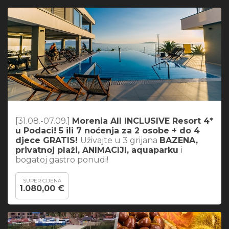
[31.08.-07.09.]
Morenia All INCLUSIVE Resort 4*
u Podaci! 5 ili 7 noćenja za 2 osobe + do 4
djece GRATIS!
Uživajte u 3 grijana
BAZENA,
privatnoj plaži, ANIMACIJI, aquaparku
i
bogatoj gastro ponudi!
SUPER CIJENA
1.080,00 €