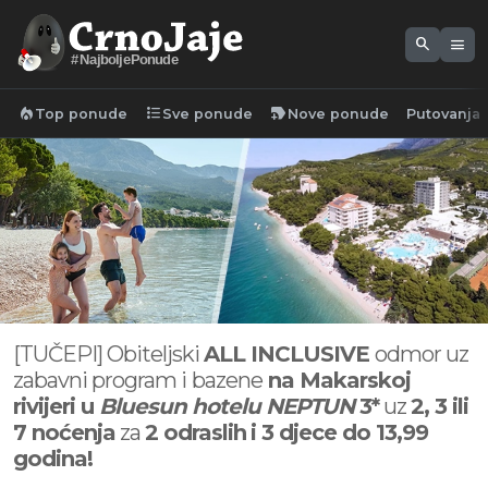
search
menu
#NajboljePonude
local_fire_department
format_list_bulleted
new_label
Top ponude
Sve ponude
Nove ponude
Putovanja
[TUČEPI] Obiteljski
ALL INCLUSIVE
odmor uz
zabavni program i
bazene
na Makarskoj
rivijeri u
Bluesun hotelu NEPTUN
3*
uz
2, 3 ili
7 noćenja
za
2 odraslih
i 3 djece do 13,99
godina!