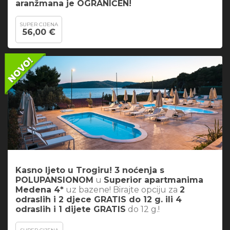
aranžmana je OGRANIČEN!
SUPER CIJENA
56,00 €
Kasno ljeto u Trogiru! 3 noćenja s
POLUPANSIONOM
u
Superior apartmanima
Medena 4*
uz bazene! Birajte opciju za
2
odraslih i 2 djece GRATIS do 12 g. ili 4
odraslih i 1 dijete GRATIS
do 12 g.!