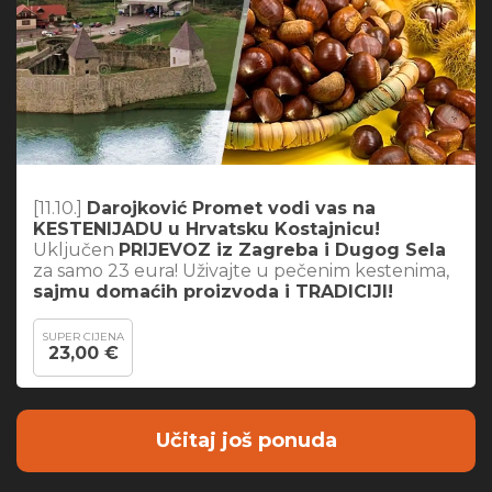
[11.10.]
Darojković Promet vodi vas na
KESTENIJADU u Hrvatsku Kostajnicu!
Uključen
PRIJEVOZ iz Zagreba i Dugog Sela
za samo 23 eura! Uživajte u pečenim kestenima,
sajmu domaćih proizvoda i TRADICIJI!
SUPER CIJENA
23,00 €
Učitaj još ponuda