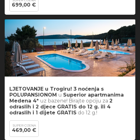
SUPER CIJENA
699,00 €
LJETOVANJE u Trogiru! 3 noćenja s
POLUPANSIONOM
u
Superior apartmanima
Medena 4*
uz bazene! Birajte opciju za
2
odraslih i 2 djece GRATIS do 12 g. ili 4
odraslih i 1 dijete GRATIS
do 12 g.!
SUPER CIJENA
469,00 €