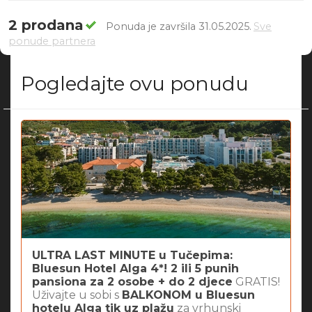
2 prodana
Ponuda je završila 31.05.2025.
Sve
ponude partnera
Pogledajte ovu ponudu
ULTRA LAST MINUTE u Tučepima:
Bluesun Hotel Alga 4*! 2 ili 5 punih
pansiona za 2 osobe + do 2 djece
GRATIS!
Uživajte u sobi s
BALKONOM u Bluesun
hotelu Alga tik uz plažu
za vrhunski