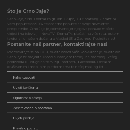
Što je Crno Jaje?
Crno Jaje je No. 1 portal za grupnu kupnju u Hrvatskoj! Garantira
Vam popuste do 90%, te dodatne popuste za svoje Newsletter
pretplatnike. Crno Jaje je jedinstveno jer njegove ponude možete
vidjeti i na televiziji - NovaTV i DomaTV, plaćati na više rata, putem
telefona i u našem dućanu u Vlaškoj 63 u Zagrebu! Posjetite nas!
Postanite naš partner, kontaktirajte nas!
Promovirajte se na TV-u, budite ispred Vaše konkurencije, budite dio
CrnoJaje.hr projekta! Model suradnje se temelji na promociji Vašeg
proizvoda ili usluge na televiziji, internetu, Facebooku i ostalim
društvenim i mobilnim platformama te našoj mailing listi...
Kako kupovati
Uvjeti korištenja
Sigurnost plaćanja
Zaštita osobnih podataka
Uvjeti prodaje
Pravila o povratu