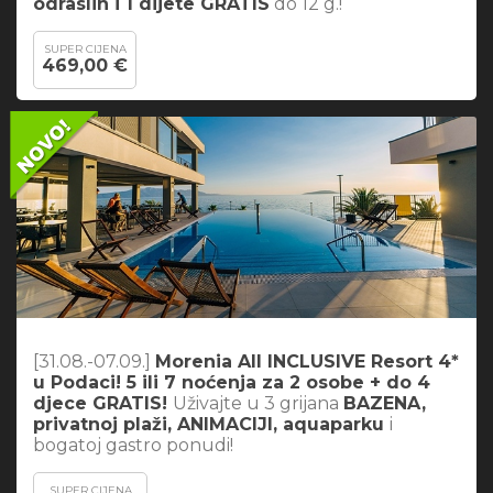
odraslih i 1 dijete GRATIS
do 12 g.!
SUPER CIJENA
469,00 €
[31.08.-07.09.]
Morenia All INCLUSIVE Resort 4*
u Podaci! 5 ili 7 noćenja za 2 osobe + do 4
djece GRATIS!
Uživajte u 3 grijana
BAZENA,
privatnoj plaži, ANIMACIJI, aquaparku
i
bogatoj gastro ponudi!
SUPER CIJENA