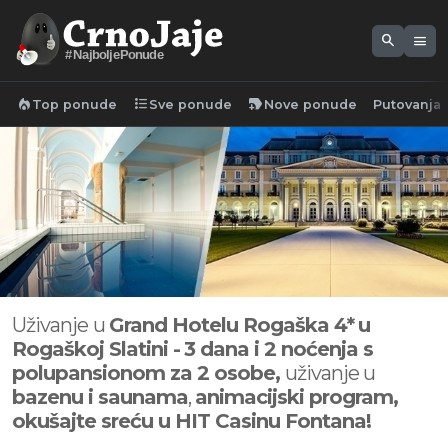
search
menu
#NajboljePonude
local_fire_department
format_list_bulleted
new_label
Top ponude
Sve ponude
Nove ponude
Putovanja
Uživanje
u
Grand Hotelu Rogaška 4*
u
Rogaškoj Slatini -
3 dana i 2 noćenja s
polupansionom za 2 osobe,
uživanje u
bazenu i saunama
,
animacijski program,
okušajte sreću u HIT Casinu Fontana!