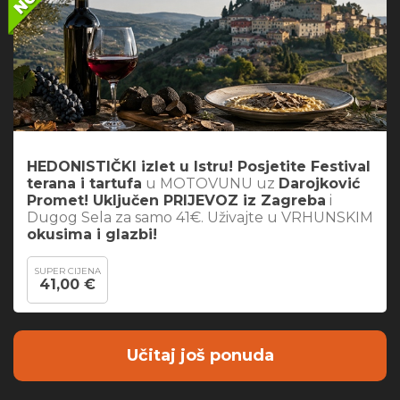
HEDONISTIČKI izlet u Istru! Posjetite Festival
terana i tartufa
u MOTOVUNU uz
Darojković
Promet! Uključen PRIJEVOZ iz Zagreba
i
Dugog Sela za samo 41€. Uživajte u VRHUNSKIM
okusima i glazbi!
SUPER CIJENA
41,00 €
Učitaj još ponuda