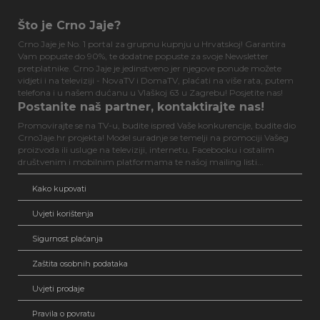
Što je Crno Jaje?
Crno Jaje je No. 1 portal za grupnu kupnju u Hrvatskoj! Garantira
Vam popuste do 90%, te dodatne popuste za svoje Newsletter
pretplatnike. Crno Jaje je jedinstveno jer njegove ponude možete
vidjeti i na televiziji - NovaTV i DomaTV, plaćati na više rata, putem
telefona i u našem dućanu u Vlaškoj 63 u Zagrebu! Posjetite nas!
Postanite naš partner, kontaktirajte nas!
Promovirajte se na TV-u, budite ispred Vaše konkurencije, budite dio
CrnoJaje.hr projekta! Model suradnje se temelji na promociji Vašeg
proizvoda ili usluge na televiziji, internetu, Facebooku i ostalim
društvenim i mobilnim platformama te našoj mailing listi...
Kako kupovati
Uvjeti korištenja
Sigurnost plaćanja
Zaštita osobnih podataka
Uvjeti prodaje
Pravila o povratu