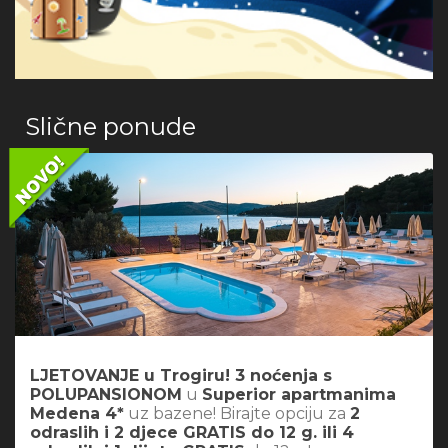
Slične ponude
LJETOVANJE u Trogiru! 3 noćenja s
POLUPANSIONOM
u
Superior apartmanima
Medena 4*
uz bazene! Birajte opciju za
2
odraslih i 2 djece GRATIS do 12 g. ili 4