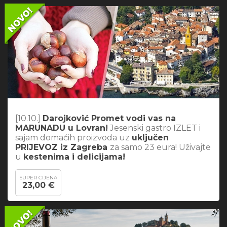
[10.10.]
Darojković Promet vodi vas na
MARUNADU u Lovran!
Jesenski gastro IZLET i
sajam domaćih proizvoda uz
uključen
PRIJEVOZ iz Zagreba
za samo 23 eura! Uživajte
u
kestenima i delicijama!
SUPER CIJENA
23,00 €