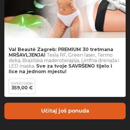
Val Beauté Zagreb: PREMIUM 30 tretmana
MRŠAVLJENJA!
Tesla RF, Green laser, Termo
deka, Brazilska maderoterapija, Limfna drenaža i
LED maska.
Sve za tvoje SAVRŠENO tijelo i
lice na jednom mjestu!
SUPER CIJENA
359,00 €
Učitaj još ponuda