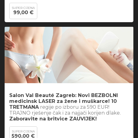
SUPER CIJENA
99,00 €
Salon Val Beauté Zagreb: Novi BEZBOLNI
medicinsk LASER za žene i muškarce! 10
TRETMANA
regije po izboru za 590 EUR!
TRAJNO rješenje čak i za najjači korijen dlake.
Zaboravite na britvice ZAUVIJEK!
SUPER CIJENA
590,00 €