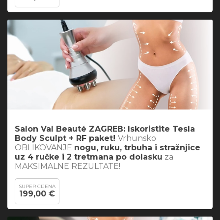
Salon Val Beauté ZAGREB: Iskoristite
Tesla
Body Sculpt + RF paket
!
Vrhunsko
OBLIKOVANJE
nogu, ruku, trbuha i stražnjice
uz 4 ručke i 2 tretmana po dolasku
za
MAKSIMALNE REZULTATE!
SUPER CIJENA
199,00 €