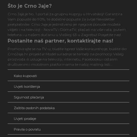
Što je Crno Jaje?
Crno Jaje je No. 1 portal za grupnu kupnju u Hrvatskoj! Garantira
Vam popuste do 90%, te dodatne popuste za svoje Newsletter
pretplatnike. Crno Jaje je jedinstveno jer njegove ponude možete
vidjeti i na televiziji - NovaTV i DomaTV, plaćati na više rata, putem
telefona i u našem dućanu u Vlaškoj 63 u Zagrebu! Posjetite nas!
Postanite naš partner, kontaktirajte nas!
Promovirajte se na TV-u, budite ispred Vaše konkurencije, budite dio
CrnoJaje.hr projekta! Model suradnje se temelji na promociji Vašeg
proizvoda ili usluge na televiziji, internetu, Facebooku i ostalim
društvenim i mobilnim platformama te našoj mailing listi...
Kako kupovati
Uvjeti korištenja
Sigurnost plaćanja
Zaštita osobnih podataka
Uvjeti prodaje
Pravila o povratu