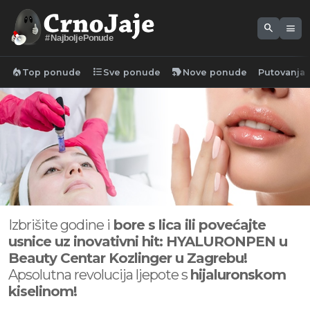
search
menu
#NajboljePonude
local_fire_department
format_list_bulleted
new_label
Top ponude
Sve ponude
Nove ponude
Putovanja
Izbrišite godine i
bore s lica ili povećajte
usnice uz inovativni hit: HYALURONPEN u
Beauty Centar Kozlinger u Zagrebu!
Apsolutna revolucija ljepote s
hijaluronskom
kiselinom!