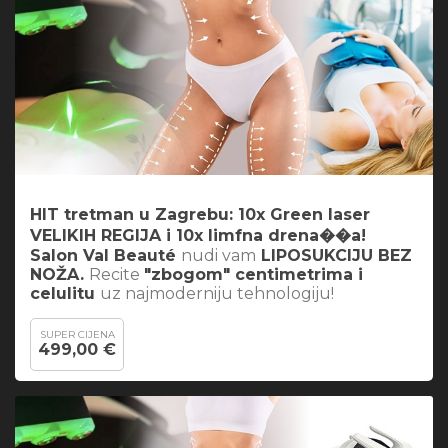
HIT tretman u Zagrebu: 10x Green laser
VELIKIH REGIJA i 10x limfna drena��a!
Salon Val Beauté
nudi vam
LIPOSUKCIJU BEZ
NOŽA.
Recite
"zbogom" centimetrima i
celulitu
uz najmoderniju tehnologiju!
SUPER CIJENA
499,00 €