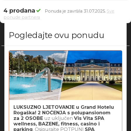
4 prodana
Ponuda je završila 31.07.2025.
Sve
ponude partnera
Pogledajte ovu ponudu
LUKSUZNO LJETOVANJE u Grand Hotelu
Rogaška! 2 NOĆENJA s polupansionom
za 2 OSOBE
uz uključen
Vis Vita SPA
wellness, BAZENE, fitness, casino i
parking
. Osigurajte POTPUNI
SPA