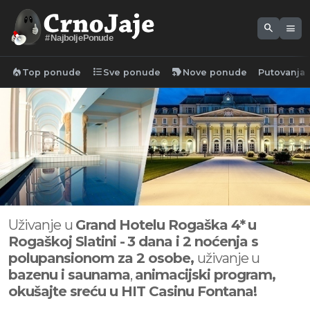
search
menu
#NajboljePonude
local_fire_department
format_list_bulleted
new_label
Top ponude
Sve ponude
Nove ponude
Putovanja
Uživanje
u
Grand Hotelu Rogaška 4*
u
Rogaškoj Slatini -
3 dana i 2 noćenja s
polupansionom za 2 osobe,
uživanje u
bazenu i saunama
,
animacijski program,
okušajte sreću u HIT Casinu Fontana!