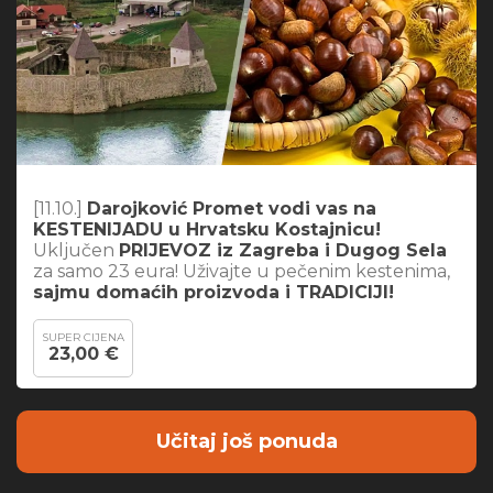
[11.10.]
Darojković Promet vodi vas na
KESTENIJADU u Hrvatsku Kostajnicu!
Uključen
PRIJEVOZ iz Zagreba i Dugog Sela
za samo 23 eura! Uživajte u pečenim kestenima,
sajmu domaćih proizvoda i TRADICIJI!
SUPER CIJENA
23,00 €
Učitaj još ponuda