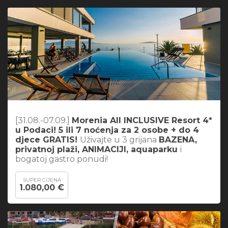
[31.08.-07.09.]
Morenia All INCLUSIVE Resort 4*
u Podaci! 5 ili 7 noćenja za 2 osobe + do 4
djece GRATIS!
Uživajte u 3 grijana
BAZENA,
privatnoj plaži, ANIMACIJI, aquaparku
i
bogatoj gastro ponudi!
SUPER CIJENA
1.080,00 €