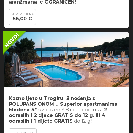
aranžmana je OGRANIČEN!
SUPER CIJENA
56,00 €
Kasno ljeto u Trogiru! 3 noćenja s
POLUPANSIONOM
u
Superior apartmanima
Medena 4*
uz bazene! Birajte opciju za
2
odraslih i 2 djece GRATIS do 12 g. ili 4
odraslih i 1 dijete GRATIS
do 12 g.!