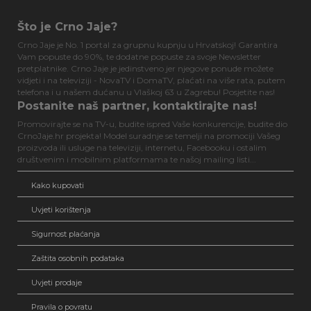
Što je Crno Jaje?
Crno Jaje je No. 1 portal za grupnu kupnju u Hrvatskoj! Garantira
Vam popuste do 90%, te dodatne popuste za svoje Newsletter
pretplatnike. Crno Jaje je jedinstveno jer njegove ponude možete
vidjeti i na televiziji - NovaTV i DomaTV, plaćati na više rata, putem
telefona i u našem dućanu u Vlaškoj 63 u Zagrebu! Posjetite nas!
Postanite naš partner, kontaktirajte nas!
Promovirajte se na TV-u, budite ispred Vaše konkurencije, budite dio
CrnoJaje.hr projekta! Model suradnje se temelji na promociji Vašeg
proizvoda ili usluge na televiziji, internetu, Facebooku i ostalim
društvenim i mobilnim platformama te našoj mailing listi...
Kako kupovati
Uvjeti korištenja
Sigurnost plaćanja
Zaštita osobnih podataka
Uvjeti prodaje
Pravila o povratu