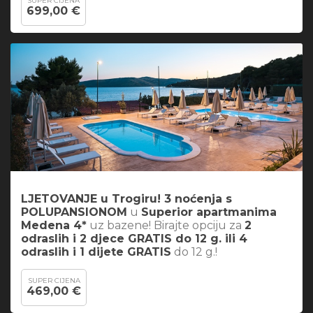
SUPER CIJENA
699,00 €
LJETOVANJE u Trogiru! 3 noćenja s
POLUPANSIONOM
u
Superior apartmanima
Medena 4*
uz bazene! Birajte opciju za
2
odraslih i 2 djece GRATIS do 12 g. ili 4
odraslih i 1 dijete GRATIS
do 12 g.!
SUPER CIJENA
469,00 €