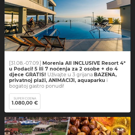
[31.08.-07.09.]
Morenia All INCLUSIVE Resort 4*
u Podaci! 5 ili 7 noćenja za 2 osobe + do 4
djece GRATIS!
Uživajte u 3 grijana
BAZENA,
privatnoj plaži, ANIMACIJI, aquaparku
i
bogatoj gastro ponudi!
SUPER CIJENA
1.080,00 €