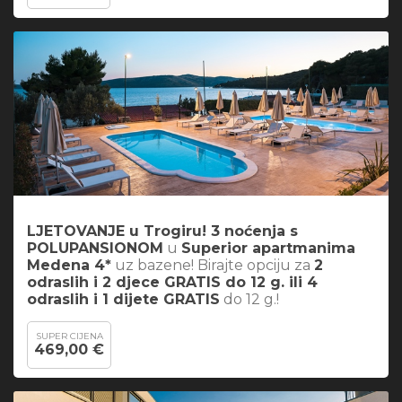
LJETOVANJE u Trogiru! 3 noćenja s
POLUPANSIONOM
u
Superior apartmanima
Medena 4*
uz bazene! Birajte opciju za
2
odraslih i 2 djece GRATIS do 12 g. ili 4
odraslih i 1 dijete GRATIS
do 12 g.!
SUPER CIJENA
469,00 €