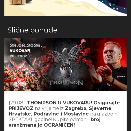
Slične ponude
[29.08.]
THOMPSON U VUKOVARU! Osigurajte
PRIJEVOZ
na vrijeme iz
Zagreba, Sjeverne
Hrvatske, Podravine i Moslavine
na glazbeni
SPEKTAKL godine! Kupite odmah -
broj
aranžmana je OGRANIČEN!