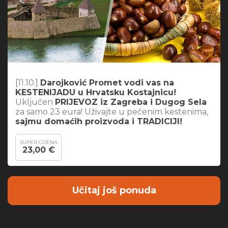
[11.10.]
Darojković Promet vodi vas na
KESTENIJADU u Hrvatsku Kostajnicu!
Uključen
PRIJEVOZ iz Zagreba i Dugog Sela
za samo 23 eura! Uživajte u pečenim kestenima,
sajmu domaćih proizvoda i TRADICIJI!
SUPER CIJENA
23,00 €
Učitaj još ponuda