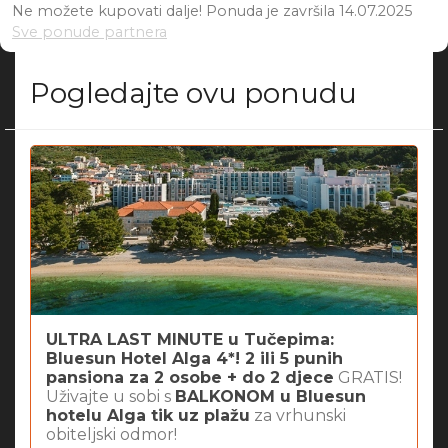
Ne možete kupovati dalje! Ponuda je završila 14.07.2025
Sve ponude partnera
Pogledajte ovu ponudu
ULTRA LAST MINUTE u Tučepima:
Bluesun Hotel Alga 4*! 2 ili 5 punih
pansiona za 2 osobe + do 2 djece
GRATIS!
Uživajte u sobi s
BALKONOM u Bluesun
hotelu Alga tik uz plažu
za vrhunski
obiteljski odmor!