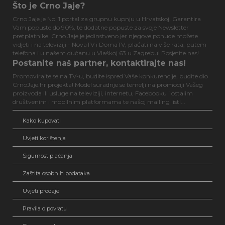
Što je Crno Jaje?
Crno Jaje je No. 1 portal za grupnu kupnju u Hrvatskoj! Garantira
Vam popuste do 90%, te dodatne popuste za svoje Newsletter
pretplatnike. Crno Jaje je jedinstveno jer njegove ponude možete
vidjeti i na televiziji - NovaTV i DomaTV, plaćati na više rata, putem
telefona i u našem dućanu u Vlaškoj 63 u Zagrebu! Posjetite nas!
Postanite naš partner, kontaktirajte nas!
Promovirajte se na TV-u, budite ispred Vaše konkurencije, budite dio
CrnoJaje.hr projekta! Model suradnje se temelji na promociji Vašeg
proizvoda ili usluge na televiziji, internetu, Facebooku i ostalim
društvenim i mobilnim platformama te našoj mailing listi...
Kako kupovati
Uvjeti korištenja
Sigurnost plaćanja
Zaštita osobnih podataka
Uvjeti prodaje
Pravila o povratu