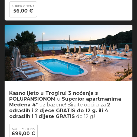
SUPER CIJENA
56,00 €
Kasno ljeto u Trogiru! 3 noćenja s
POLUPANSIONOM
u
Superior apartmanima
Medena 4*
uz bazene! Birajte opciju za
2
odraslih i 2 djece GRATIS do 12 g. ili 4
odraslih i 1 dijete GRATIS
do 12 g.!
SUPER CIJENA
699,00 €