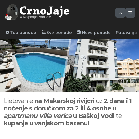
search
menu
#NajboljePonude
local_fire_department
format_list_bulleted
new_label
Top ponude
Sve ponude
Nove ponude
Putovanja
Ljetovanje
na Makarskoj rivijeri
uz
2 dana i 1
noćenje s doručkom za 2 ili 4 osobe u
apartmanu Villa Verica
u Baškoj Vodi
te
kupanje u
vanjskom bazenu!