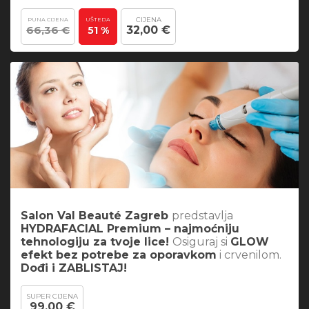
CIJENA
PUNA CIJENA
UŠTEDA
66,36 €
32,00 €
51 %
Salon Val Beauté Zagreb
predstavlja
HYDRAFACIAL Premium – najmoćniju
tehnologiju za tvoje lice!
Osiguraj si
GLOW
efekt bez potrebe za oporavkom
i crvenilom.
Dođi i ZABLISTAJ!
SUPER CIJENA
99,00 €