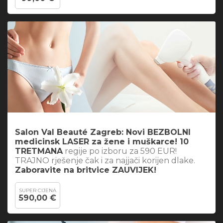
Salon Val Beauté Zagreb: Novi BEZBOLNI
medicinsk LASER za žene i muškarce! 10
TRETMANA
regije po izboru za 590 EUR!
TRAJNO rješenje čak i za najjači korijen dlake.
Zaboravite na britvice ZAUVIJEK!
SUPER CIJENA
590,00 €