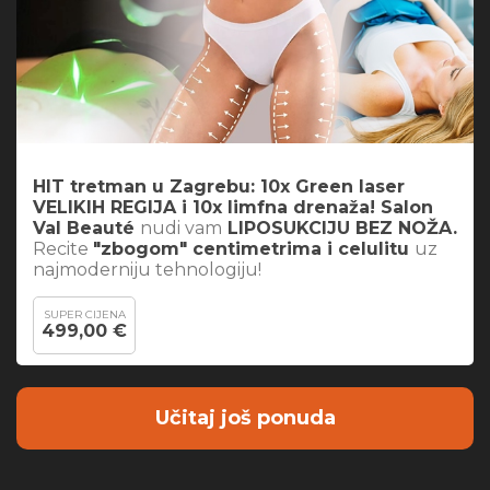
HIT tretman u Zagrebu: 10x Green laser
VELIKIH REGIJA i 10x limfna drenaža! Salon
Val Beauté
nudi vam
LIPOSUKCIJU BEZ NOŽA.
Recite
"zbogom" centimetrima i celulitu
uz
najmoderniju tehnologiju!
SUPER CIJENA
499,00 €
Učitaj još ponuda