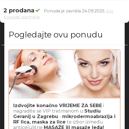
2 prodana
Ponuda je završila 24.09.2025.
Sve
ponude partnera
Pogledajte ovu ponudu
Izdvojite konačno VRIJEME ZA SEBE
i
nagradite se VIP tretmanom u
Studiu
Geranij u Zagrebu
-
mikrodermoabrazija i
RF lica, maska za lice
te izbor između
anticelulitne
MASAŽE ili masaže leđa!