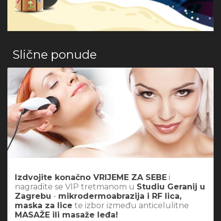
Slične ponude
Izdvojite konačno VRIJEME ZA SEBE
i
nagradite se VIP tretmanom u
Studiu Geranij u
Zagrebu
-
mikrodermoabrazija i RF lica,
maska za lice
te izbor između anticelulitne
MASAŽE ili masaže leđa!