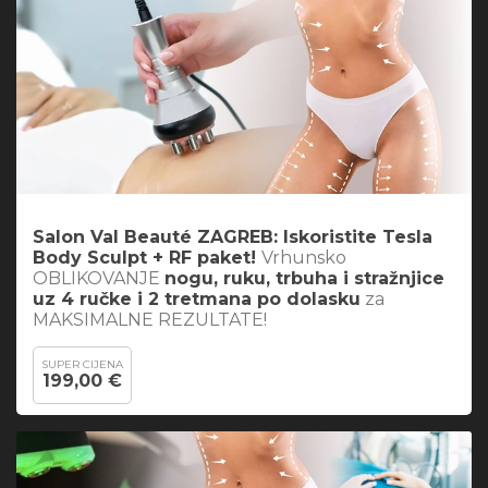
Salon Val Beauté ZAGREB: Iskoristite
Tesla
Body Sculpt + RF paket
!
Vrhunsko
OBLIKOVANJE
nogu, ruku, trbuha i stražnjice
uz 4 ručke i 2 tretmana po dolasku
za
MAKSIMALNE REZULTATE!
SUPER CIJENA
199,00 €