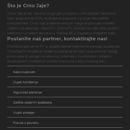
Što je Crno Jaje?
Crno Jaje je No. 1 portal za grupnu kupnju u Hrvatskoj! Garantira
Vam popuste do 90%, te dodatne popuste za svoje Newsletter
pretplatnike. Crno Jaje je jedinstveno jer njegove ponude možete
vidjeti i na televiziji - NovaTV i DomaTV, plaćati na više rata, putem
telefona i u našem dućanu u Vlaškoj 63 u Zagrebu! Posjetite nas!
Postanite naš partner, kontaktirajte nas!
Promovirajte se na TV-u, budite ispred Vaše konkurencije, budite dio
CrnoJaje.hr projekta! Model suradnje se temelji na promociji Vašeg
proizvoda ili usluge na televiziji, internetu, Facebooku i ostalim
društvenim i mobilnim platformama te našoj mailing listi...
Kako kupovati
Uvjeti korištenja
Sigurnost plaćanja
Zaštita osobnih podataka
Uvjeti prodaje
Pravila o povratu