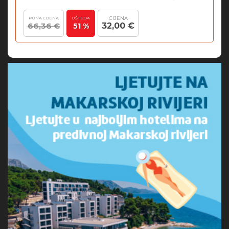
CIJENA
PUNA CIJENA
UŠTEDA
66,36 €
32,00 €
51 %