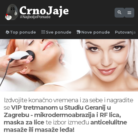
search
menu
#NajboljePonude
local_fire_department
format_list_bulleted
new_label
Top ponude
Sve ponude
Nove ponude
Putovanja
Izdvojite konačno vremena i za sebe i nagradite
se
VIP tretmanom u
Studiu Geranij u
Zagrebu - mikrodermoabrazija i RF lica,
maska za lice
te izbor između
anticelulitne
masaže ili masaže leđa!