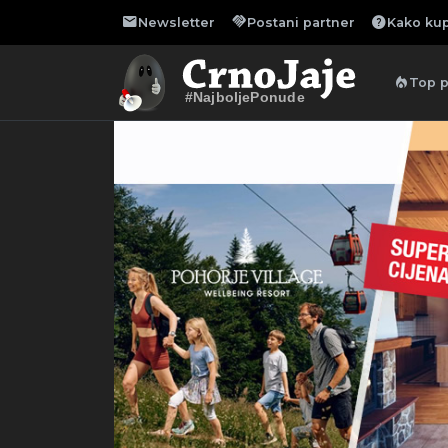
mail
handshake
help
Newsletter
Postani partner
Kako kup
local_fire_department
Top 
#NajboljePonude