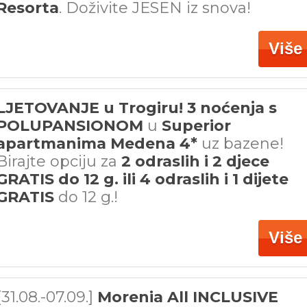
Resorta
. Doživite JESEN iz snova!
Više
LJETOVANJE u Trogiru! 3 noćenja s
POLUPANSIONOM
u
Superior
apartmanima Medena 4*
uz bazene!
Birajte opciju za
2 odraslih i 2 djece
GRATIS do 12 g. ili 4 odraslih i 1 dijete
GRATIS
do 12 g.!
Više
[31.08.-07.09.]
Morenia All INCLUSIVE