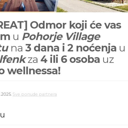
REAT]
Odmor koji će vas
om
u
Pohorje Village
tu
na
3 dana i 2 noćenja
u
lfenk
za
4 ili 6 osoba
uz
o wellnessa!
.2025.
Sve ponude partnera
du