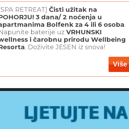
[SPA RETREAT]
Čisti užitak na
POHORJU! 3 dana/ 2 noćenja u
apartmanima Bolfenk za 4 ili 6
osoba
.
Napunite baterije uz
VRHUNSKI
wellness i čarobnu prirodu Wellbeing
Resorta
. Doživite JESEN iz snova!
Više