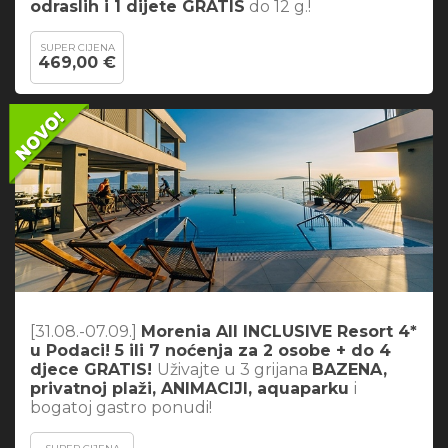
odraslih i 1 dijete GRATIS
do 12 g.!
SUPER CIJENA
469,00 €
[31.08.-07.09.]
Morenia All INCLUSIVE Resort 4*
u Podaci! 5 ili 7 noćenja za 2 osobe + do 4
djece GRATIS!
Uživajte u 3 grijana
BAZENA,
privatnoj plaži, ANIMACIJI, aquaparku
i
bogatoj gastro ponudi!