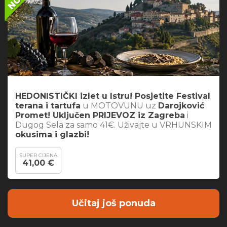
HEDONISTIČKI izlet u Istru! Posjetite Festival
terana i tartufa
u MOTOVUNU uz
Darojković
Promet! Uključen PRIJEVOZ iz Zagreba
i
Dugog Sela za samo 41€. Uživajte u VRHUNSKIM
okusima i glazbi!
SUPER CIJENA
41,00 €
Učitaj još ponuda