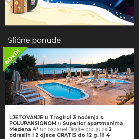
Slične ponude
LJETOVANJE u Trogiru! 3 noćenja s
POLUPANSIONOM
u
Superior apartmanima
Medena 4*
uz bazene! Birajte opciju za
2
odraslih i 2 djece GRATIS do 12 g. ili 4