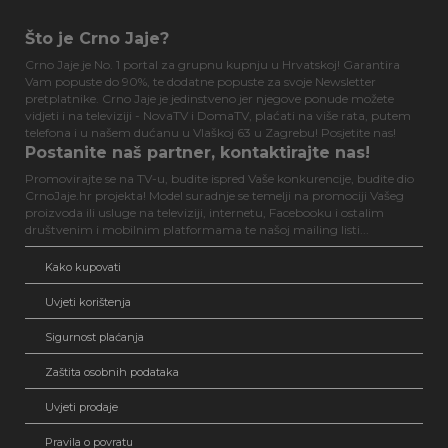
Što je Crno Jaje?
Crno Jaje je No. 1 portal za grupnu kupnju u Hrvatskoj! Garantira
Vam popuste do 90%, te dodatne popuste za svoje Newsletter
pretplatnike. Crno Jaje je jedinstveno jer njegove ponude možete
vidjeti i na televiziji - NovaTV i DomaTV, plaćati na više rata, putem
telefona i u našem dućanu u Vlaškoj 63 u Zagrebu! Posjetite nas!
Postanite naš partner, kontaktirajte nas!
Promovirajte se na TV-u, budite ispred Vaše konkurencije, budite dio
CrnoJaje.hr projekta! Model suradnje se temelji na promociji Vašeg
proizvoda ili usluge na televiziji, internetu, Facebooku i ostalim
društvenim i mobilnim platformama te našoj mailing listi...
Kako kupovati
Uvjeti korištenja
Sigurnost plaćanja
Zaštita osobnih podataka
Uvjeti prodaje
Pravila o povratu