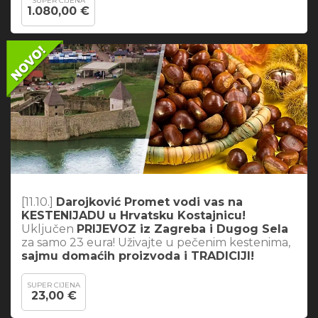
SUPER CIJENA
1.080,00 €
[11.10.]
Darojković Promet vodi vas na
KESTENIJADU u Hrvatsku Kostajnicu!
Uključen
PRIJEVOZ iz Zagreba i Dugog Sela
za samo 23 eura! Uživajte u pečenim kestenima,
sajmu domaćih proizvoda i TRADICIJI!
SUPER CIJENA
23,00 €