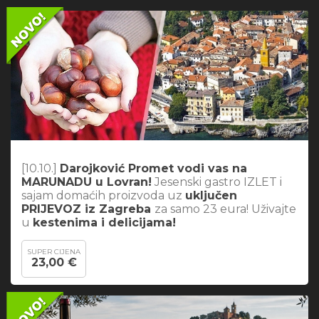
[10.10.]
Darojković Promet vodi vas na
MARUNADU u Lovran!
Jesenski gastro IZLET i
sajam domaćih proizvoda uz
uključen
PRIJEVOZ iz Zagreba
za samo 23 eura! Uživajte
u
kestenima i delicijama!
SUPER CIJENA
23,00 €