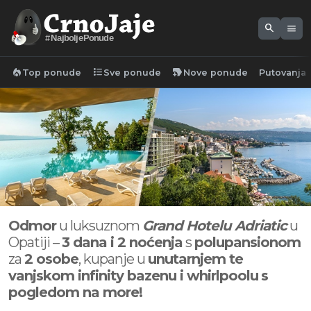
search
menu
#NajboljePonude
local_fire_department
format_list_bulleted
new_label
Top ponude
Sve ponude
Nove ponude
Putovanja
Odmor
u luksuznom
Grand Hotelu Adriatic
u
Opatiji –
3 dana i 2 noćenja
s
polupansionom
za
2 osobe
, kupanje u
unutarnjem te
vanjskom infinity bazenu i whirlpoolu
s
pogledom na more!