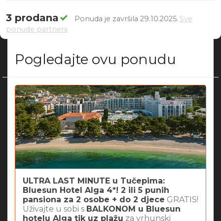
3 prodana
Ponuda je završila 29.10.2025.
Sve
ponude partnera
Pogledajte ovu ponudu
ULTRA LAST MINUTE u Tučepima:
Bluesun Hotel Alga 4*! 2 ili 5 punih
pansiona za 2 osobe + do 2 djece
GRATIS!
Uživajte u sobi s
BALKONOM u Bluesun
hotelu Alga tik uz plažu
za vrhunski