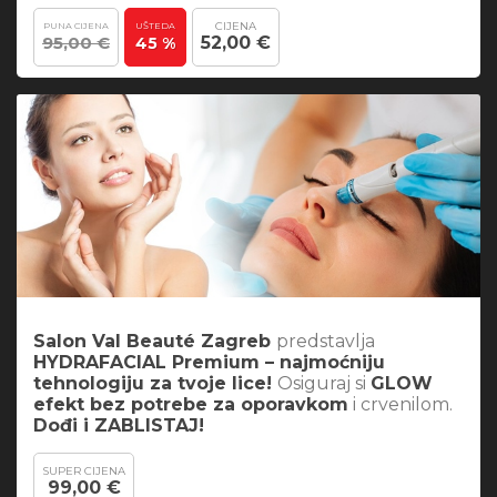
CIJENA
PUNA CIJENA
UŠTEDA
95,00 €
52,00 €
45 %
Salon Val Beauté Zagreb
predstavlja
HYDRAFACIAL Premium – najmoćniju
tehnologiju za tvoje lice!
Osiguraj si
GLOW
efekt bez potrebe za oporavkom
i crvenilom.
Dođi i ZABLISTAJ!
SUPER CIJENA
99,00 €