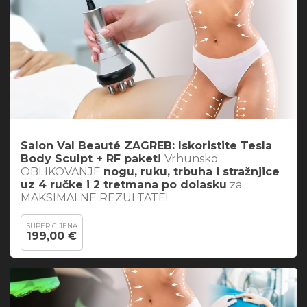
Salon Val Beauté ZAGREB: Iskoristite
Tesla
Body Sculpt + RF paket
!
Vrhunsko
OBLIKOVANJE
nogu, ruku, trbuha i stražnjice
uz 4 ručke i 2 tretmana po dolasku
za
MAKSIMALNE REZULTATE!
SUPER CIJENA
199,00 €