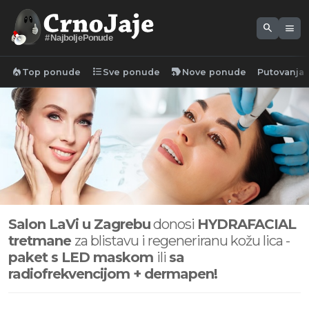
search
menu
#NajboljePonude
local_fire_department
format_list_bulleted
new_label
Top ponude
Sve ponude
Nove ponude
Putovanja
Salon LaVi u Zagrebu
donosi
HYDRAFACIAL
tretmane
za blistavu i regeneriranu kožu lica -
paket s LED maskom
ili
sa
radiofrekvencijom + dermapen!