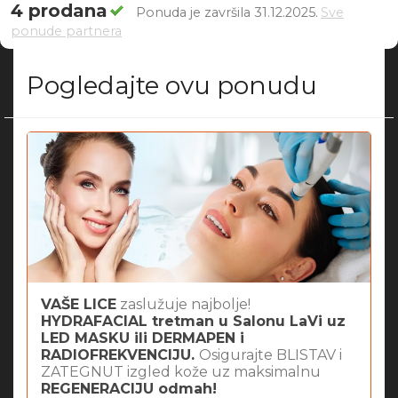
4 prodana
Ponuda je završila 31.12.2025.
Sve
ponude partnera
Pogledajte ovu ponudu
VAŠE LICE
zaslužuje najbolje!
HYDRAFACIAL tretman u Salonu LaVi uz
LED MASKU ili
DERMAPEN i
RADIOFREKVENCIJU.
Osigurajte BLISTAV i
ZATEGNUT izgled kože uz maksimalnu
REGENERACIJU odmah!