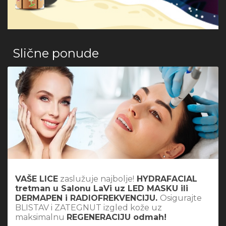
Slične ponude
VAŠE LICE
zaslužuje najbolje!
HYDRAFACIAL
tretman u Salonu LaVi uz
LED MASKU ili
DERMAPEN i RADIOFREKVENCIJU.
Osigurajte
BLISTAV i ZATEGNUT izgled kože uz
maksimalnu
REGENERACIJU odmah!