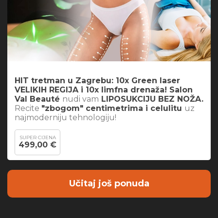
HIT tretman u Zagrebu: 10x Green laser
VELIKIH REGIJA i 10x limfna drenaža! Salon
Val Beauté
nudi vam
LIPOSUKCIJU BEZ NOŽA.
Recite
"zbogom" centimetrima i celulitu
uz
najmoderniju tehnologiju!
SUPER CIJENA
499,00 €
Učitaj još ponuda