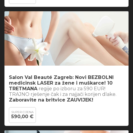
Salon Val Beauté Zagreb: Novi BEZBOLNI
medicinsk LASER za žene i muškarce! 10
TRETMANA
regije po izboru za 590 EUR!
TRAJNO rješenje čak i za najjači korijen dlake.
Zaboravite na britvice ZAUVIJEK!
SUPER CIJENA
590,00 €