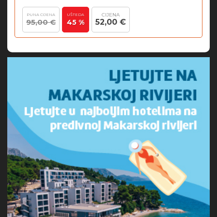
CIJENA
PUNA CIJENA
UŠTEDA
95,00 €
52,00 €
45 %