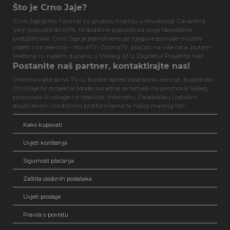
Što je Crno Jaje?
Crno Jaje je No. 1 portal za grupnu kupnju u Hrvatskoj! Garantira
Vam popuste do 90%, te dodatne popuste za svoje Newsletter
pretplatnike. Crno Jaje je jedinstveno jer njegove ponude možete
vidjeti i na televiziji - NovaTV i DomaTV, plaćati na više rata, putem
telefona i u našem dućanu u Vlaškoj 63 u Zagrebu! Posjetite nas!
Postanite naš partner, kontaktirajte nas!
Promovirajte se na TV-u, budite ispred Vaše konkurencije, budite dio
CrnoJaje.hr projekta! Model suradnje se temelji na promociji Vašeg
proizvoda ili usluge na televiziji, internetu, Facebooku i ostalim
društvenim i mobilnim platformama te našoj mailing listi...
Kako kupovati
Uvjeti korištenja
Sigurnost plaćanja
Zaštita osobnih podataka
Uvjeti prodaje
Pravila o povratu