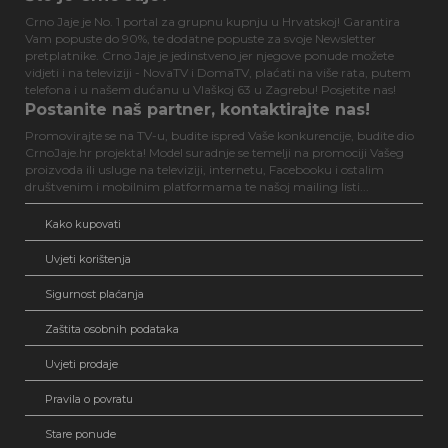
Crno Jaje je No. 1 portal za grupnu kupnju u Hrvatskoj! Garantira
Vam popuste do 90%, te dodatne popuste za svoje Newsletter
pretplatnike. Crno Jaje je jedinstveno jer njegove ponude možete
vidjeti i na televiziji - NovaTV i DomaTV, plaćati na više rata, putem
telefona i u našem dućanu u Vlaškoj 63 u Zagrebu! Posjetite nas!
Postanite naš partner, kontaktirajte nas!
Promovirajte se na TV-u, budite ispred Vaše konkurencije, budite dio
CrnoJaje.hr projekta! Model suradnje se temelji na promociji Vašeg
proizvoda ili usluge na televiziji, internetu, Facebooku i ostalim
društvenim i mobilnim platformama te našoj mailing listi...
Kako kupovati
Uvjeti korištenja
Sigurnost plaćanja
Zaštita osobnih podataka
Uvjeti prodaje
Pravila o povratu
Stare ponude