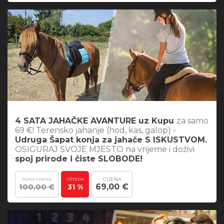
4 SATA JAHAČKE AVANTURE uz Kupu
za samo
69 €! Terensko jahanje (hod, kas, galop) -
Udruga Šapat konja za jahače S ISKUSTVOM.
OSIGURAJ SVOJE MJESTO na vrijeme i doživi
spoj prirode i čiste SLOBODE!
CIJENA
PUNA CIJENA
UŠTEDA
100,00 €
69,00 €
31 %