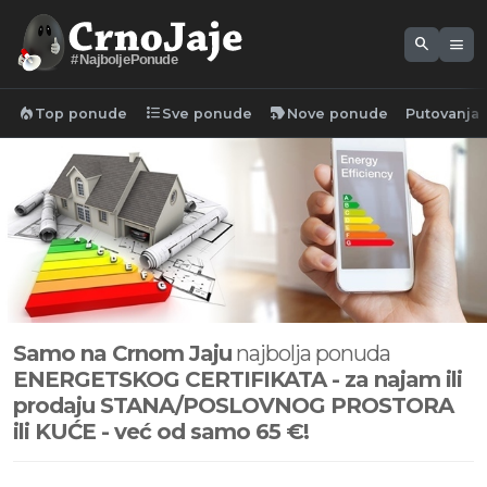
search
menu
#NajboljePonude
local_fire_department
format_list_bulleted
new_label
Top ponude
Sve ponude
Nove ponude
Putovanja
Samo na Crnom Jaju
najbolja ponuda
ENERGETSKOG CERTIFIKATA - za najam ili
prodaju STANA/POSLOVNOG PROSTORA
ili KUĆE - već od samo 65
€!