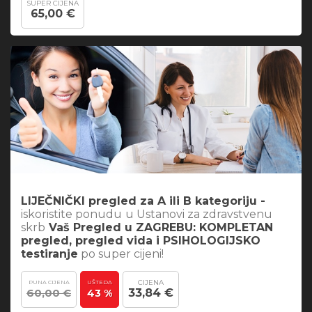
SUPER CIJENA
65,00 €
LIJEČNIČKI pregled za A ili B kategoriju -
iskoristite ponudu
u Ustanovi za zdravstvenu
skrb
Vaš Pregled u ZAGREBU: KOMPLETAN
pregled, pregled vida i PSIHOLOGIJSKO
testiranje
po super cijeni!
CIJENA
PUNA CIJENA
UŠTEDA
60,00 €
33,84 €
43 %