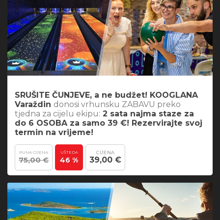
SRUŠITE ČUNJEVE, a ne budžet! KOOGLANA
Varaždin
donosi vrhunsku ZABAVU preko
tjedna za cijelu ekipu:
2 sata najma staze za
do 6 OSOBA za samo 39 €! Rezervirajte svoj
termin na vrijeme!
CIJENA
PUNA CIJENA
UŠTEDA
75,00 €
39,00 €
46 %