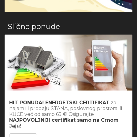
Slične ponude
HIT PONUDA! ENERGETSKI CERTIFIKAT
za
najam ili prodaju STANA, poslovnog prostora ili
KUĆE već od samo 65 €! Osigurajte
NAJPOVOLJNIJI certifikat samo na Crnom
Jaju!