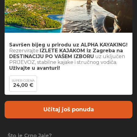
Savršen bijeg u prirodu uz ALPHA KAYAKING!
Rezervirajte
IZLETE KAJAKOM iz Zagreba na
DESTINACIJU PO VAŠEM IZBORU
uz uključen
PRIJEVOZ, stabilne kajake i stručnog vodiča.
Uživajte u avanturi!
SUPER CIJENA
24,00 €
Učitaj još ponuda
Što je Crno Jaje?