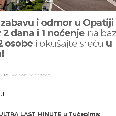
 zabavu i odmor u Opatiji
z
2 dana i 1 noćenje
na baz
2 osobe
i okušajte sreću
u
!
.2025.
Sve ponude partnera
du
ULTRA LAST MINUTE u Tučepima: