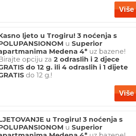
Više
Kasno ljeto u Trogiru! 3 noćenja s
POLUPANSIONOM
u
Superior
apartmanima Medena 4*
uz bazene!
Birajte opciju za
2 odraslih i 2 djece
GRATIS do 12 g. ili 4 odraslih i 1 dijete
GRATIS
do 12 g.!
Više
LJETOVANJE u Trogiru! 3 noćenja s
POLUPANSIONOM
u
Superior
apartmanima Medena 4*
uz bazene!