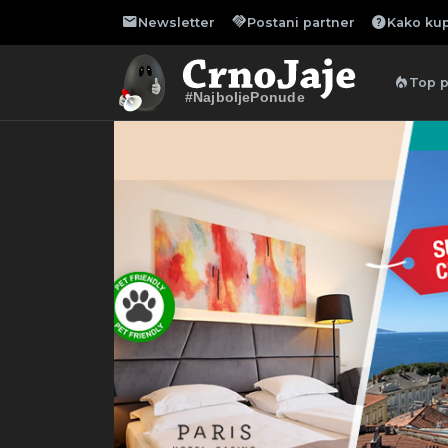
mail
handshake
help
Newsletter
Postani partner
Kako kup
local_fire_department
Top 
#NajboljePonude