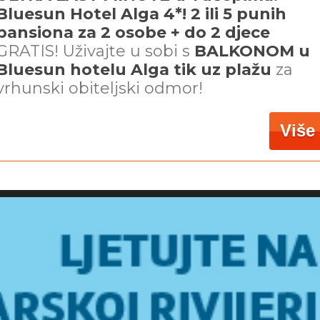
Bluesun Hotel Alga 4*! 2 ili 5 punih
pansiona za 2 osobe + do 2 djece
GRATIS! Uživajte u sobi s
BALKONOM u
Bluesun hotelu Alga tik uz plažu
za
vrhunski obiteljski odmor!
Više