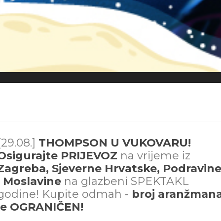
[29.08.]
THOMPSON U VUKOVARU!
Osigurajte PRIJEVOZ
na vrijeme iz
Zagreba, Sjeverne Hrvatske, Podravin
i Moslavine
na glazbeni SPEKTAKL
godine! Kupite odmah -
broj aranžman
je OGRANIČEN!