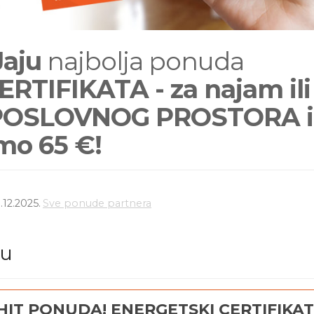
aju
najbolja ponuda
TIFIKATA - za najam ili
POSLOVNOG PROSTORA il
amo 65
€!
.12.2025.
Sve ponude partnera
du
HIT PONUDA! ENERGETSKI CERTIFIKAT