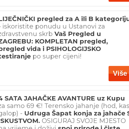
LIJEČNIČKI pregled za A ili B kategorij
-
iskoristite ponudu
u Ustanovi za
zdravstvenu skrb
Vaš Pregled u
ZAGREBU: KOMPLETAN pregled,
pregled vida i PSIHOLOGIJSKO
testiranje
po super cijeni!
Više
4 SATA JAHAČKE AVANTURE uz Kupu
za samo 69 €! Terensko jahanje (hod, kas
galop) -
Udruga Šapat konja za jahače 
ISKUSTVOM.
OSIGURAJ SVOJE MJESTO
na vrijeme i doživi
spoj prirode i čiste