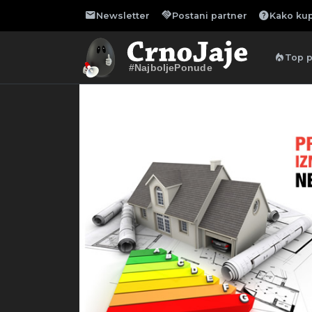
mail
handshake
help
Newsletter
Postani partner
Kako kup
local_fire_department
Top 
#NajboljePonude