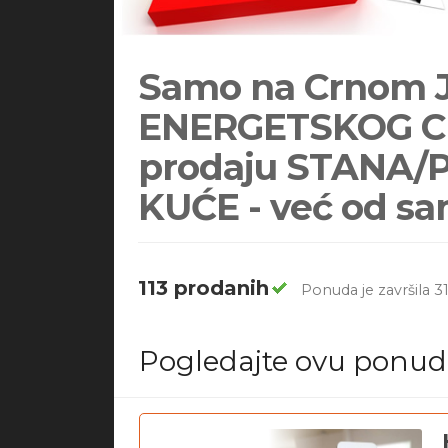
Samo na Crnom J
ENERGETSKOG CER
prodaju STANA/
KUĆE - već od s
113 prodanih
Ponuda je završila 31
Pogledajte ovu ponu