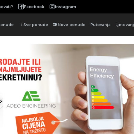
ovati?
Facebook
Instagram
more_vert
new_label
ponude
Sve ponude
Nove ponude
Putovanja
Ljetovan