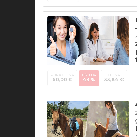
PUNA CIJENA
UŠTEDA
CIJENA
60,00 €
43 %
33,84 €