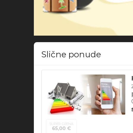
Slične ponude
SUPER CIJENA
65,00 €