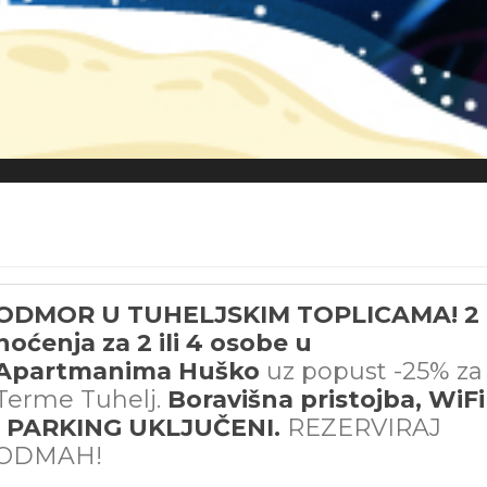
ODMOR U TUHELJSKIM TOPLICAMA! 2
noćenja za 2 ili 4 osobe u
Apartmanima Huško
uz
popust -25% za
Terme Tuhelj.
Boravišna pristojba, WiFi
i PARKING UKLJUČENI.
REZERVIRAJ
ODMAH!