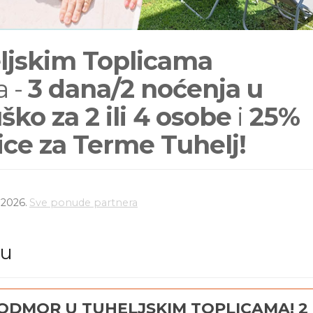
ljskim Toplicama
 -
3 dana/2 noćenja u
o za 2 ili 4 osobe
i
25%
ice za Terme Tuhelj!
.2026.
Sve ponude partnera
du
ODMOR U TUHELJSKIM TOPLICAMA! 2