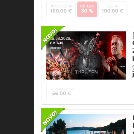
PUNA CIJENA
UŠTEDA
CIJENA
160,00 €
30 %
100,00 €
SUPER CIJENA
56,00 €