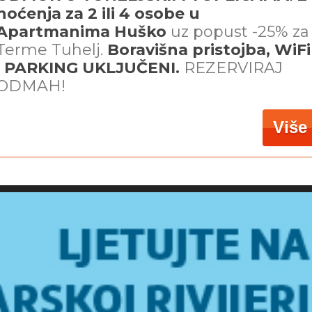
noćenja za 2 ili 4 osobe u
Apartmanima Huško
uz
popust -25% za
Terme Tuhelj.
Boravišna pristojba, WiFi
i PARKING UKLJUČENI.
REZERVIRAJ
ODMAH!
Više