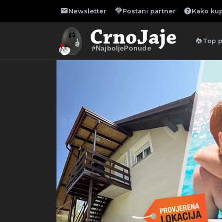
mail
handshake
help
Newsletter
Postani partner
Kako kup
local_fire_department
Top 
#NajboljePonude