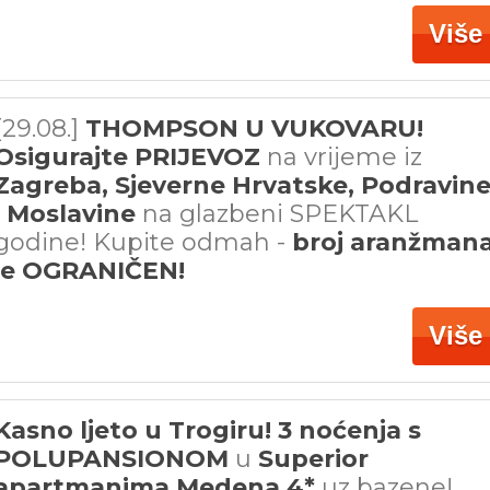
Više
[29.08.]
THOMPSON U VUKOVARU!
Osigurajte PRIJEVOZ
na vrijeme iz
Zagreba, Sjeverne Hrvatske, Podravin
i Moslavine
na glazbeni SPEKTAKL
godine! Kupite odmah -
broj aranžman
je OGRANIČEN!
Više
Kasno ljeto u Trogiru! 3 noćenja s
POLUPANSIONOM
u
Superior
apartmanima Medena 4*
uz bazene!