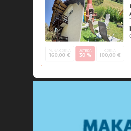
PUNA CIJENA
UŠTEDA
CIJENA
160,00 €
30 %
100,00 €