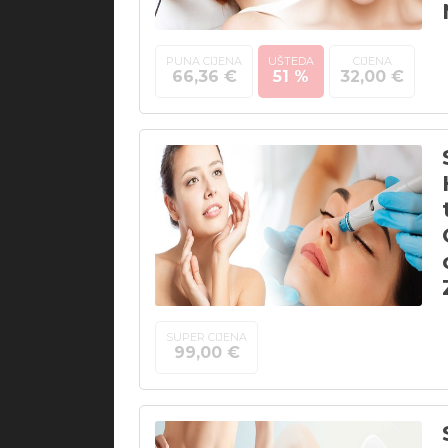
PUNA CIJENA
UŠTEDA
CIJENA
66,36 €
51 %
32,00 €
SUPER CIJENA
99,00 €