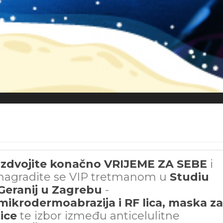
Izdvojite konačno VRIJEME ZA SEBE
i
nagradite se VIP tretmanom u
Studiu
Geranij u Zagrebu
-
mikrodermoabrazija i RF lica, maska za
lice
te izbor između anticelulitne