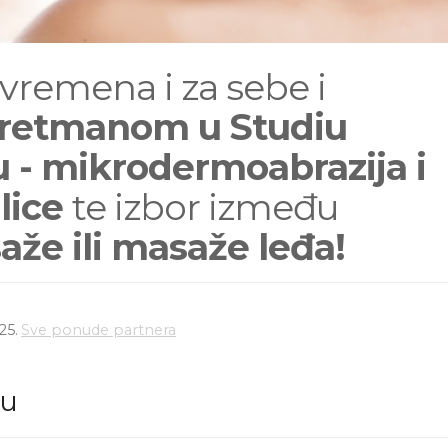
vremena i za sebe i
tretmanom u
Studiu
u - mikrodermoabrazija i
 lice
te izbor između
aže ili masaže leđa!
25.
Sve ponude partnera
du