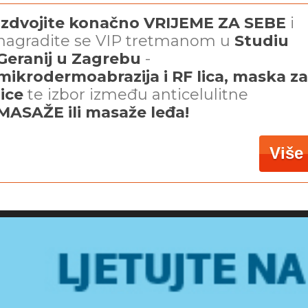
Izdvojite konačno VRIJEME ZA SEBE
i
nagradite se VIP tretmanom u
Studiu
Geranij u Zagrebu
-
mikrodermoabrazija i RF lica, maska za
lice
te izbor između anticelulitne
MASAŽE ili masaže leđa!
Više