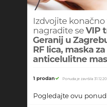
Izdvojite konačno 
nagradite se
VIP 
Geranij u Zagreb
RF lica, maska za
anticelulitne mas
1 prodan
Ponuda je završila 31.12.20
Pogledajte ovu ponu