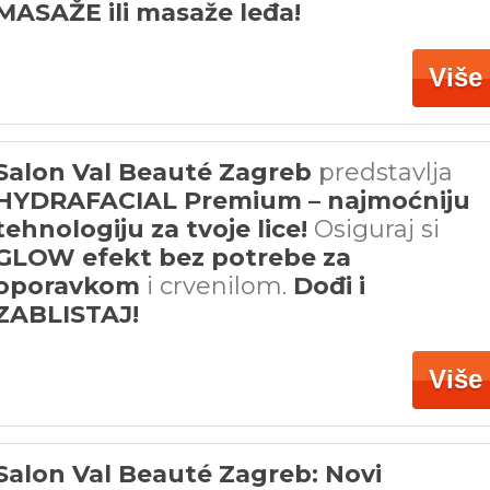
MASAŽE ili masaže leđa!
Više
Salon Val Beauté Zagreb
predstavlja
HYDRAFACIAL Premium – najmoćniju
tehnologiju za tvoje lice!
Osiguraj si
GLOW efekt bez potrebe za
oporavkom
i crvenilom.
Dođi i
ZABLISTAJ!
Više
Salon Val Beauté Zagreb: Novi