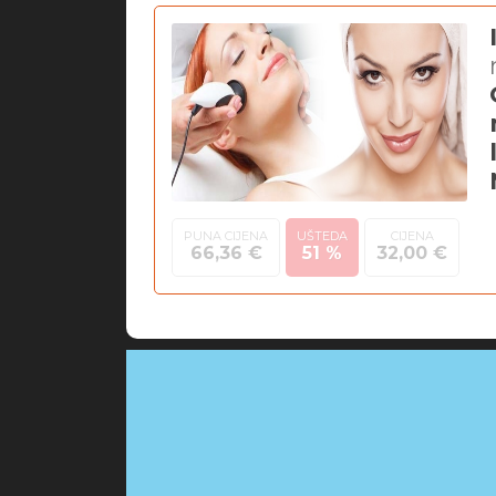
PUNA CIJENA
UŠTEDA
CIJENA
66,36 €
51 %
32,00 €