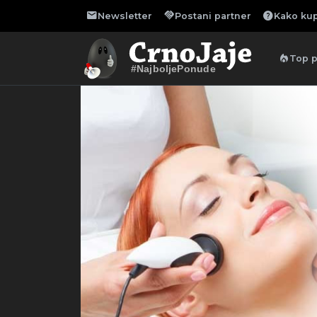
mail
handshake
help
Newsletter
Postani partner
Kako kup
local_fire_department
Top 
#NajboljePonude