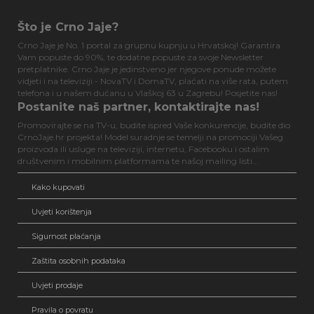
Što je Crno Jaje?
Crno Jaje je No. 1 portal za grupnu kupnju u Hrvatskoj! Garantira
Vam popuste do 90%, te dodatne popuste za svoje Newsletter
pretplatnike. Crno Jaje je jedinstveno jer njegove ponude možete
vidjeti i na televiziji - NovaTV i DomaTV, plaćati na više rata, putem
telefona i u našem dućanu u Vlaškoj 63 u Zagrebu! Posjetite nas!
Postanite naš partner, kontaktirajte nas!
Promovirajte se na TV-u, budite ispred Vaše konkurencije, budite dio
CrnoJaje.hr projekta! Model suradnje se temelji na promociji Vašeg
proizvoda ili usluge na televiziji, internetu, Facebooku i ostalim
društvenim i mobilnim platformama te našoj mailing listi...
Kako kupovati
Uvjeti korištenja
Sigurnost plaćanja
Zaštita osobnih podataka
Uvjeti prodaje
Pravila o povratu