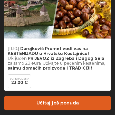
[11.10.]
Darojković Promet vodi vas na
KESTENIJADU u Hrvatsku Kostajnicu!
Uključen
PRIJEVOZ iz Zagreba i Dugog Sela
za samo 23 eura! Uživajte u pečenim kestenima,
sajmu domaćih proizvoda i TRADICIJI!
SUPER CIJENA
23,00 €
Učitaj još ponuda