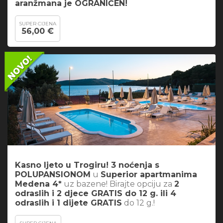
aranžmana je OGRANIČEN!
SUPER CIJENA
56,00 €
Kasno ljeto u Trogiru! 3 noćenja s
POLUPANSIONOM
u
Superior apartmanima
Medena 4*
uz bazene! Birajte opciju za
2
odraslih i 2 djece GRATIS do 12 g. ili 4
odraslih i 1 dijete GRATIS
do 12 g.!