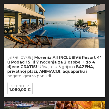
[31.08.-07.09.]
Morenia All INCLUSIVE Resort 4*
u Podaci! 5 ili 7 noćenja za 2 osobe + do 4
djece GRATIS!
Uživajte u 3 grijana
BAZENA,
privatnoj plaži, ANIMACIJI, aquaparku
i
bogatoj gastro ponudi!
SUPER CIJENA
1.080,00 €