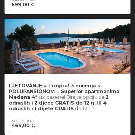
SUPER CIJENA
699,00 €
LJETOVANJE u Trogiru! 3 noćenja s
POLUPANSIONOM
u
Superior apartmanima
Medena 4*
uz bazene! Birajte opciju za
2
odraslih i 2 djece GRATIS do 12 g. ili 4
odraslih i 1 dijete GRATIS
do 12 g.!
SUPER CIJENA
469,00 €