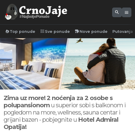
search
menu
#NajboljePonude
local_fire_department
format_list_bulleted
new_label
Top ponude
Sve ponude
Nove ponude
Putovanja
Zima uz more!
2 noćenja za 2 osobe s
polupansionom
u superior sobi s balkonom i
pogledom na more, wellness, sauna centar i
grijani bazen - pobjegnite u
Hotel Admiral
Opatija!