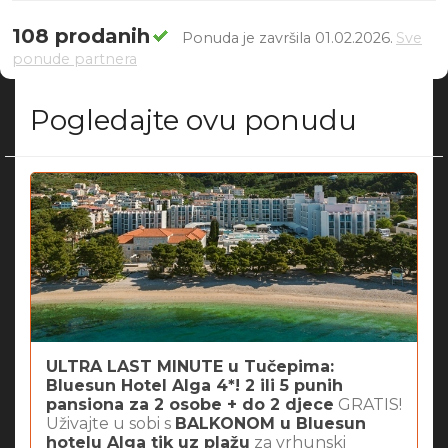
108 prodanih
Ponuda je završila 01.02.2026.
Sve
ponude partnera
Pogledajte ovu ponudu
ULTRA LAST MINUTE u Tučepima:
Bluesun Hotel Alga 4*! 2 ili 5 punih
pansiona za 2 osobe + do 2 djece
GRATIS!
Uživajte u sobi s
BALKONOM u Bluesun
hotelu Alga tik uz plažu
za vrhunski