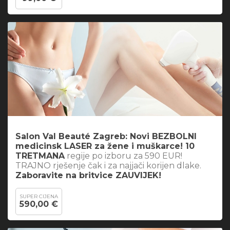
Salon Val Beauté Zagreb: Novi BEZBOLNI
medicinsk LASER za žene i muškarce! 10
TRETMANA
regije po izboru za 590 EUR!
TRAJNO rješenje čak i za najjači korijen dlake.
Zaboravite na britvice ZAUVIJEK!
SUPER CIJENA
590,00 €