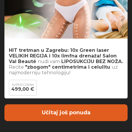
HIT tretman u Zagrebu: 10x Green laser
VELIKIH REGIJA i 10x limfna drenaža! Salon
Val Beauté
nudi vam
LIPOSUKCIJU BEZ NOŽA.
Recite
"zbogom" centimetrima i celulitu
uz
najmoderniju tehnologiju!
SUPER CIJENA
499,00 €
Učitaj još ponuda