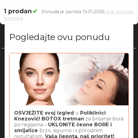
1 prodan
Ponuda je završila 15.01.2026.
Sve ponude
partnera
Pogledajte ovu ponudu
OSVJEŽITE svoj izgled
u
Poliklinici
Knezović! BOTOX tretman
za brisanje bora
po regijama –
UKLONITE čeone BORE i
smijalice
brzo, sigurno i s prirodnim
rezultatom.
Vaša ljepota, naš prioritet!