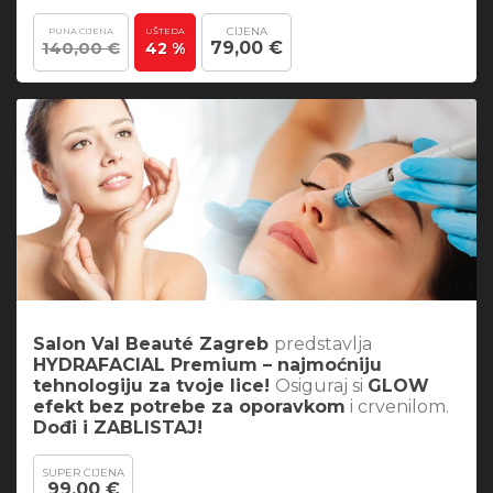
CIJENA
PUNA CIJENA
UŠTEDA
140,00 €
79,00 €
42 %
Salon Val Beauté Zagreb
predstavlja
HYDRAFACIAL Premium – najmoćniju
tehnologiju za tvoje lice!
Osiguraj si
GLOW
efekt bez potrebe za oporavkom
i crvenilom.
Dođi i ZABLISTAJ!
SUPER CIJENA
99,00 €