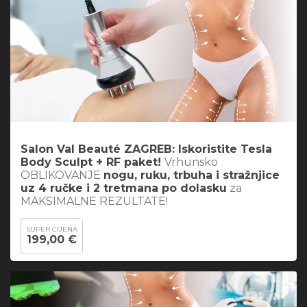
Salon Val Beauté ZAGREB: Iskoristite
Tesla
Body Sculpt + RF paket
!
Vrhunsko
OBLIKOVANJE
nogu, ruku, trbuha i stražnjice
uz 4 ručke i 2 tretmana po dolasku
za
MAKSIMALNE REZULTATE!
SUPER CIJENA
199,00 €