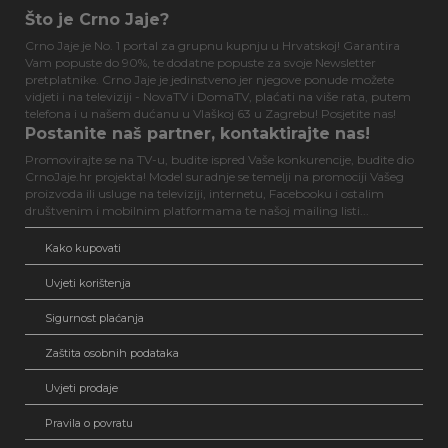
Što je Crno Jaje?
Crno Jaje je No. 1 portal za grupnu kupnju u Hrvatskoj! Garantira
Vam popuste do 90%, te dodatne popuste za svoje Newsletter
pretplatnike. Crno Jaje je jedinstveno jer njegove ponude možete
vidjeti i na televiziji - NovaTV i DomaTV, plaćati na više rata, putem
telefona i u našem dućanu u Vlaškoj 63 u Zagrebu! Posjetite nas!
Postanite naš partner, kontaktirajte nas!
Promovirajte se na TV-u, budite ispred Vaše konkurencije, budite dio
CrnoJaje.hr projekta! Model suradnje se temelji na promociji Vašeg
proizvoda ili usluge na televiziji, internetu, Facebooku i ostalim
društvenim i mobilnim platformama te našoj mailing listi...
Kako kupovati
Uvjeti korištenja
Sigurnost plaćanja
Zaštita osobnih podataka
Uvjeti prodaje
Pravila o povratu