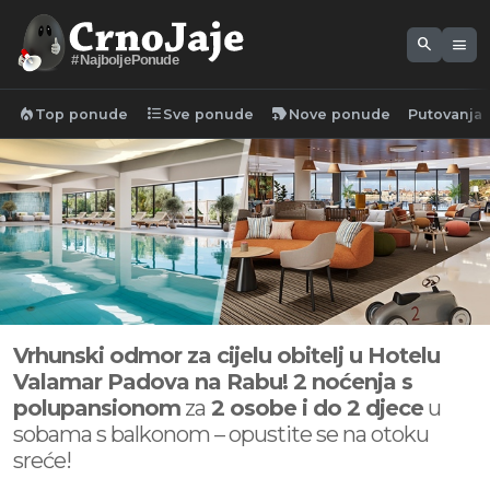
search
menu
#NajboljePonude
local_fire_department
format_list_bulleted
new_label
Top ponude
Sve ponude
Nove ponude
Putovanja
Vrhunski odmor za cijelu obitelj u Hotelu
Valamar Padova na Rabu! 2 noćenja s
polupansionom
za
2 osobe i do 2 djece
u
sobama s balkonom – opustite se na otoku
sreće!