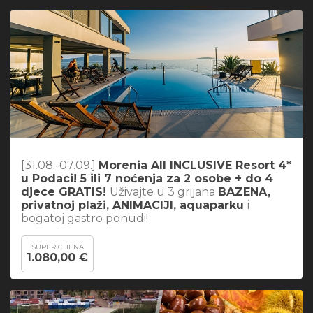
[31.08.-07.09.]
Morenia All INCLUSIVE Resort 4*
u Podaci! 5 ili 7 noćenja za 2 osobe + do 4
djece GRATIS!
Uživajte u 3 grijana
BAZENA,
privatnoj plaži, ANIMACIJI, aquaparku
i
bogatoj gastro ponudi!
SUPER CIJENA
1.080,00 €