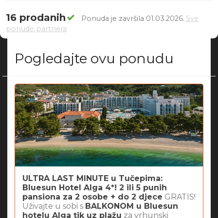
16 prodanih
Ponuda je završila 01.03.2026.
Sve
ponude partnera
Pogledajte ovu ponudu
ULTRA LAST MINUTE u Tučepima:
Bluesun Hotel Alga 4*! 2 ili 5 punih
pansiona za 2 osobe + do 2 djece
GRATIS!
Uživajte u sobi s
BALKONOM u Bluesun
hotelu Alga tik uz plažu
za vrhunski