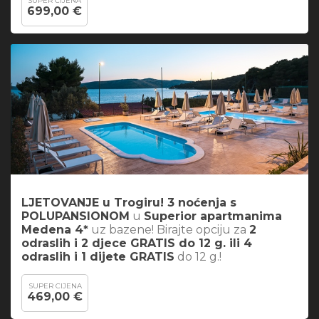
SUPER CIJENA
699,00 €
LJETOVANJE u Trogiru! 3 noćenja s
POLUPANSIONOM
u
Superior apartmanima
Medena 4*
uz bazene! Birajte opciju za
2
odraslih i 2 djece GRATIS do 12 g. ili 4
odraslih i 1 dijete GRATIS
do 12 g.!
SUPER CIJENA
469,00 €