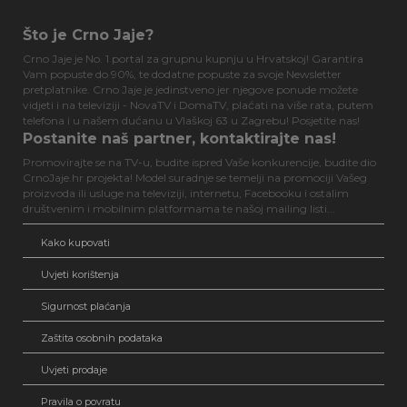
Što je Crno Jaje?
Crno Jaje je No. 1 portal za grupnu kupnju u Hrvatskoj! Garantira
Vam popuste do 90%, te dodatne popuste za svoje Newsletter
pretplatnike. Crno Jaje je jedinstveno jer njegove ponude možete
vidjeti i na televiziji - NovaTV i DomaTV, plaćati na više rata, putem
telefona i u našem dućanu u Vlaškoj 63 u Zagrebu! Posjetite nas!
Postanite naš partner, kontaktirajte nas!
Promovirajte se na TV-u, budite ispred Vaše konkurencije, budite dio
CrnoJaje.hr projekta! Model suradnje se temelji na promociji Vašeg
proizvoda ili usluge na televiziji, internetu, Facebooku i ostalim
društvenim i mobilnim platformama te našoj mailing listi...
Kako kupovati
Uvjeti korištenja
Sigurnost plaćanja
Zaštita osobnih podataka
Uvjeti prodaje
Pravila o povratu