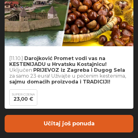
[11.10.]
Darojković Promet vodi vas na
KESTENIJADU u Hrvatsku Kostajnicu!
Uključen
PRIJEVOZ iz Zagreba i Dugog Sela
za samo 23 eura! Uživajte u pečenim kestenima,
sajmu domaćih proizvoda i TRADICIJI!
SUPER CIJENA
23,00 €
Učitaj još ponuda