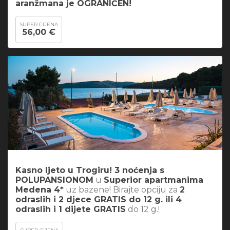
aranžmana je OGRANIČEN!
SUPER CIJENA
56,00 €
Kasno ljeto u Trogiru! 3 noćenja s
POLUPANSIONOM
u
Superior apartmanima
Medena 4*
uz bazene! Birajte opciju za
2
odraslih i 2 djece GRATIS do 12 g. ili 4
odraslih i 1 dijete GRATIS
do 12 g.!